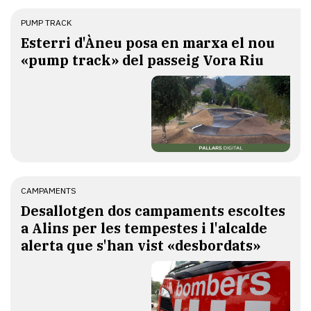
PUMP TRACK
Esterri d'Àneu posa en marxa el nou
«pump track» del passeig Vora Riu
CAMPAMENTS
​Desallotgen dos campaments escoltes
a Alins per les tempestes i l'alcalde
alerta que s'han vist «desbordats»