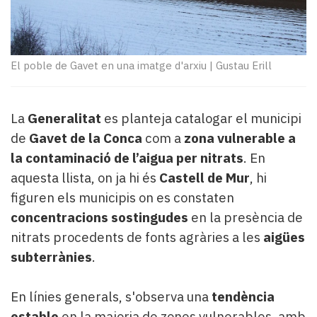
Subscriptors
La
newsletter
del
El poble de Gavet en una imatge d'arxiu
|
Gustau Erill
Pallars
Contingut
patrocinat
La
Lo
Generalitat
es planteja catalogar el municipi
més
de
Gavet de la Conca
com a
zona vulnerable a
llegit...
la contaminació de l’aigua per nitrats
. En
Editorial
aquesta llista, on ja hi és
Castell de Mur
, hi
figuren els municipis on es constaten
concentracions sostingudes
en la presència de
nitrats procedents de fonts agràries a les
aigües
subterrànies
.
En línies generals, s'observa una
tendència
estable
en la majoria de zones vulnerables, amb