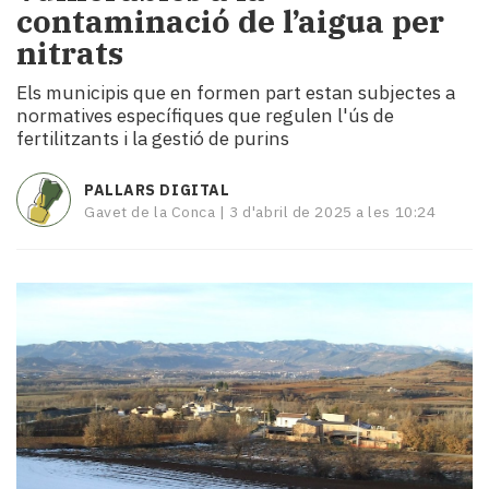
contaminació de l’aigua per
i
turisme
nitrats
Cultura
Els municipis que en formen part estan subjectes a
Esports
normatives específiques que regulen l'ús de
Mai
fertilitzants i la gestió de purins
tant!
TV
PALLARS DIGITAL
i
Gavet de la Conca |
3 d'abril de 2025 a les 10:24
mitjans
El
temps
Reportatges
Entrevistes
Enquestes
A
escena!
Dis
la
teva!