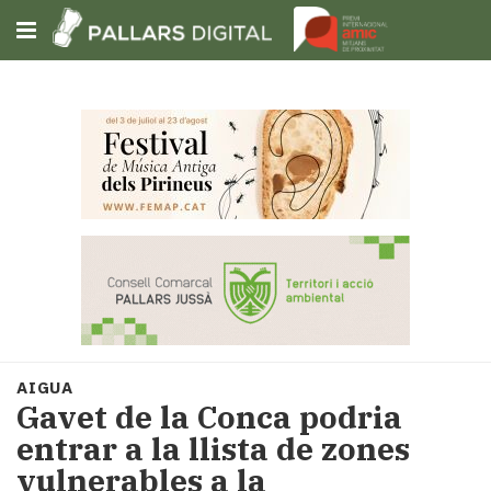
Subscriu-t'hi
Cerca
Portada
Opinió
Fem-
ho
fàcil
Successos
Societat
AIGUA
Política
Gavet de la Conca podria
i
entrar a la llista de zones
municipis
vulnerables a la
Economia