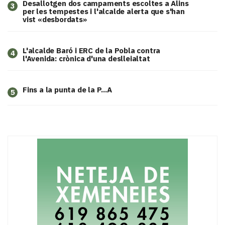
​Desallotgen dos campaments escoltes a Alins
3
per les tempestes i l'alcalde alerta que s'han
vist «desbordats»
L'alcalde Baró i ERC de la Pobla contra
4
l'Avenida: crònica d'una deslleialtat
Fins a la punta de la P...A
5