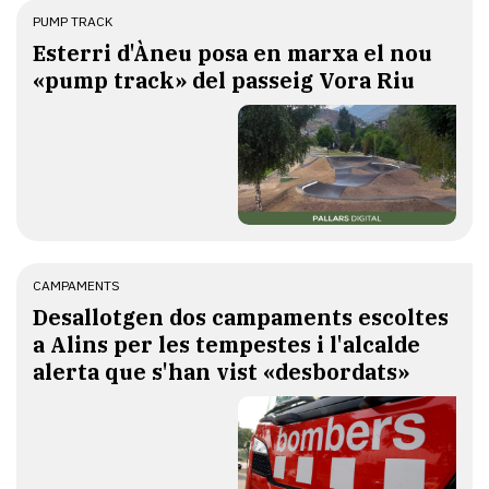
PUMP TRACK
Esterri d'Àneu posa en marxa el nou
«pump track» del passeig Vora Riu
CAMPAMENTS
​Desallotgen dos campaments escoltes
a Alins per les tempestes i l'alcalde
alerta que s'han vist «desbordats»