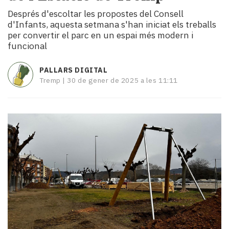
i
Després d'escoltar les propostes del Consell
turisme
d'Infants, aquesta setmana s'han iniciat els treballs
Cultura
per convertir el parc en un espai més modern i
Esports
funcional
Mai
tant!
PALLARS DIGITAL
TV
Tremp |
30 de gener de 2025 a les 11:11
i
mitjans
El
temps
Reportatges
Entrevistes
Enquestes
A
escena!
Dis
la
teva!