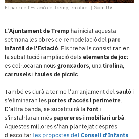
Subscriptors
El parc de l'Estació de Tremp, en obres
|
Guim U.V.
La
newsletter
del
Pallars
L'
Ajuntament de Tremp
ha iniciat aquesta
Contingut
setmana les obres de remodelació del
parc
patrocinat
infantil
de l'Estació
. Els treballs consistiran en
Lo
la substitució i ampliació dels
elements de joc
:
més
es col·locaran nous
gronxadors,
una
tirolina
,
llegit...
Editorial
carrusels
i
taules de pícnic
.
També es durà a terme l'arranjament del
sauló
i
s'eliminaran les
portes d'accés i perímetre
.
D'altra banda, se substituirà la
font
i
s'instal·laran més
papereres i mobiliari urbà
.
Aquestes millores s'han plantejat després
d'escoltar
les propostes del
Consell d'Infants