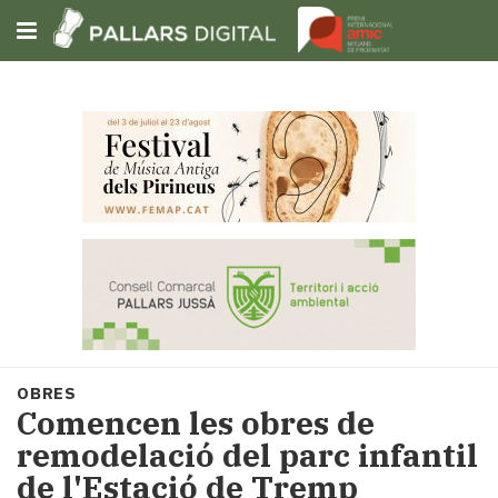
Subscriu-t'hi
Cerca
Portada
Opinió
Fem-
ho
fàcil
Successos
Societat
OBRES
Política
Comencen les obres de
i
remodelació del parc infantil
municipis
de l'Estació de Tremp
Economia