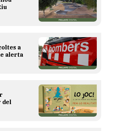
Riu
oltes a
de alerta
r
 del