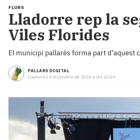
i
FLORS
turisme
Lladorre rep la se
Cultura
Esports
Viles Florides
Mai
tant!
TV
El municipi pallarès forma part d'aquest c
i
mitjans
El
PALLARS DIGITAL
temps
Lladorre |
9 d'octubre de 2024 a les 12:09
Reportatges
Entrevistes
Enquestes
A
escena!
Dis
la
teva!