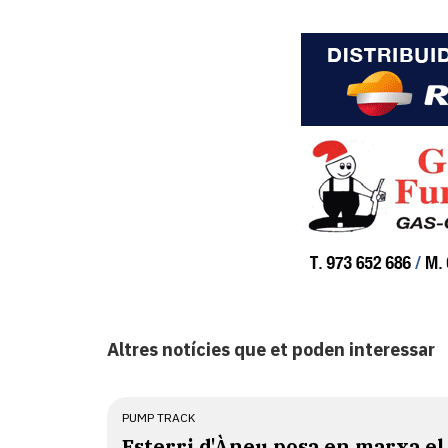
Altres notícies que et poden interessar
PUMP TRACK
Esterri d'Àneu posa en marxa el