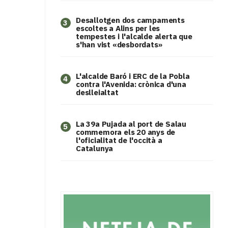
​Desallotgen dos campaments
3
escoltes a Alins per les
tempestes i l'alcalde alerta que
s'han vist «desbordats»
L'alcalde Baró i ERC de la Pobla
4
contra l'Avenida: crònica d'una
deslleialtat
​La 39a Pujada al port de Salau
5
commemora els 20 anys de
l'oficialitat de l'occità a
Catalunya