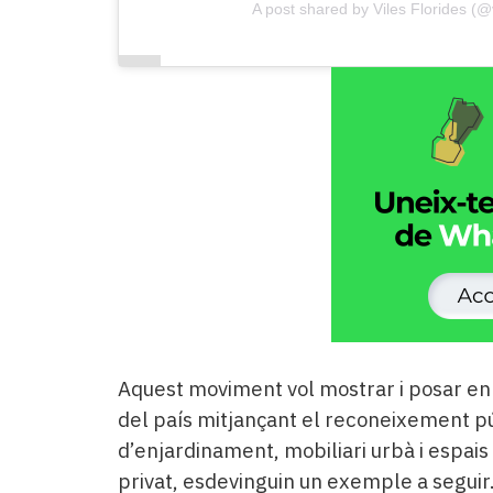
A post shared by Viles Florides (@v
Aquest moviment vol mostrar i posar en 
del país mitjançant el reconeixement pú
d’enjardinament, mobiliari urbà i espais
privat, esdevinguin un exemple a seguir