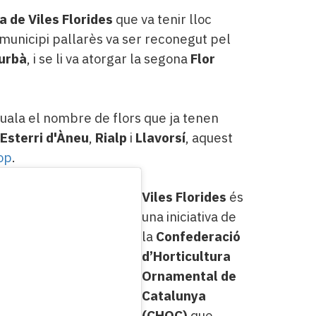
a de Viles Florides
que va tenir lloc
l municipi pallarès va ser reconegut pel
urbà
, i se li va atorgar la segona
Flor
ala el nombre de flors que ja tenen
Esterri d'Àneu
,
Rialp
i
Llavorsí
, aquest
op
.
Viles Florides
és
una iniciativa de
la
Confederació
d’Horticultura
Ornamental de
Catalunya
(CHOC)
que