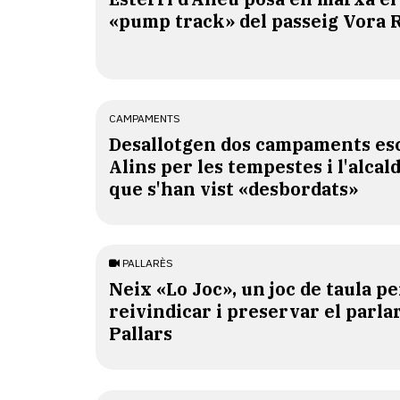
«pump track» del passeig Vora 
CAMPAMENTS
​Desallotgen dos campaments esc
Alins per les tempestes i l'alcal
que s'han vist «desbordats»
PALLARÈS
​Neix «Lo Joc», un joc de taula pe
reivindicar i preservar el parlar
Pallars