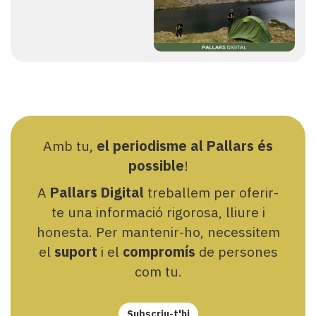
Amb tu,
el periodisme al Pallars és
possible
!
A
Pallars Digital
treballem per oferir-
te una informació rigorosa, lliure i
honesta. Per mantenir-ho, necessitem
el
suport
i el
compromís
de persones
com tu.
Subscriu-t'hi