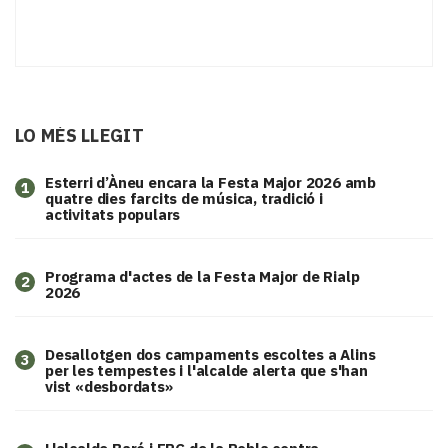
LO MÉS LLEGIT
Esterri d’Àneu encara la Festa Major 2026 amb
1
quatre dies farcits de música, tradició i
activitats populars
Programa d'actes de la Festa Major de Rialp
2
2026
​Desallotgen dos campaments escoltes a Alins
3
per les tempestes i l'alcalde alerta que s'han
vist «desbordats»