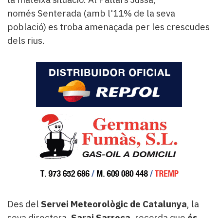
només Senterada (amb l'11% de la seva
població) es troba amenaçada per les crescudes
dels rius.
Des del
Servei Meteorològic de Catalunya
, la
seva directora,
Sarai Sarroca
, recorda que
és