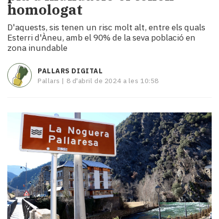
homologat
i
turisme
D'aquests, sis tenen un risc molt alt, entre els quals
Cultura
Esterri d'Àneu, amb el 90% de la seva població en
Esports
zona inundable
Mai
tant!
PALLARS DIGITAL
TV
Pallars |
8 d'abril de 2024 a les 10:58
i
mitjans
El
temps
Reportatges
Entrevistes
Enquestes
A
escena!
Dis
la
teva!