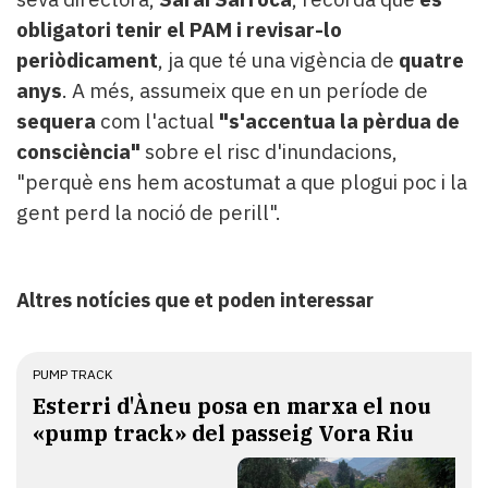
obligatori tenir el PAM i revisar-lo
periòdicament
, ja que té una vigència de
quatre
anys
. A més, assumeix que en un període de
sequera
com l'actual
"s'accentua la pèrdua de
consciència"
sobre el risc d'inundacions,
"perquè ens hem acostumat a que plogui poc i la
gent perd la noció de perill".
Altres notícies que et poden interessar
PUMP TRACK
Esterri d'Àneu posa en marxa el nou
«pump track» del passeig Vora Riu