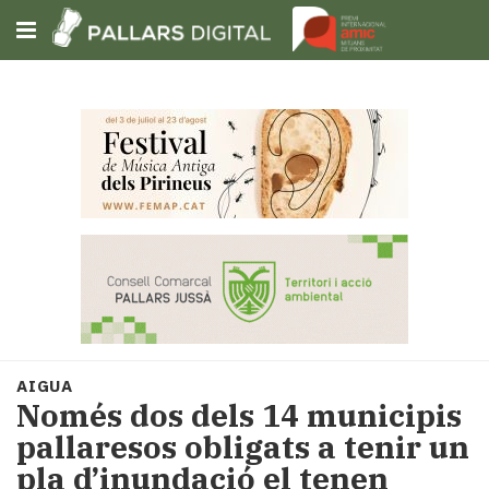
Subscriu-t'hi
Cerca
Portada
Opinió
Fem-
ho
fàcil
Successos
Societat
AIGUA
Política
Només dos dels 14 municipis
i
pallaresos obligats a tenir un
municipis
pla d’inundació el tenen
Economia