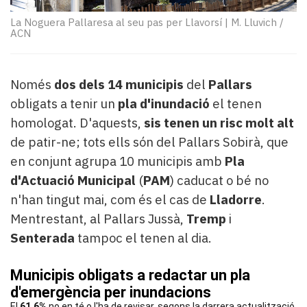
Subscriptors
La
La Noguera Pallaresa al seu pas per Llavorsí
|
M. Lluvich /
ACN
newsletter
del
Pallars
Contingut
Només
dos dels 14 municipis
del
Pallars
patrocinat
obligats a tenir un
pla d'inundació
el tenen
Lo
homologat. D'aquests,
sis tenen un risc molt alt
més
de patir-ne; tots ells són del Pallars Sobirà, que
llegit...
en conjunt agrupa 10 municipis amb
Pla
Editorial
d'Actuació Municipal
(
PAM
) caducat o bé no
n'han tingut mai, com és el cas de
Lladorre
.
Mentrestant, al Pallars Jussà,
Tremp
i
Senterada
tampoc el tenen al dia.