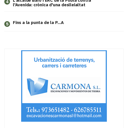
L'alcalde Baró i ERC de la Pobla contra
4
l'Avenida: crònica d'una deslleialtat
Fins a la punta de la P...A
5