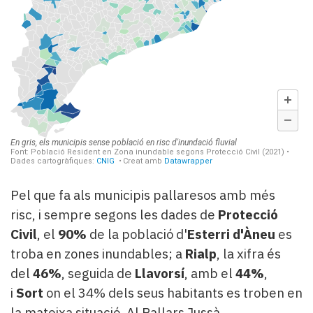
Pel que fa als municipis pallaresos amb més
risc, i sempre segons les dades de
Protecció
Civil
, el
90%
de la població d'
Esterri d'Àneu
es
troba en zones inundables; a
Rialp
, la xifra és
del
46%
, seguida de
Llavorsí
, amb el
44%
,
i
Sort
on el 34% dels seus habitants es troben en
la mateixa situació. Al Pallars Jussà,