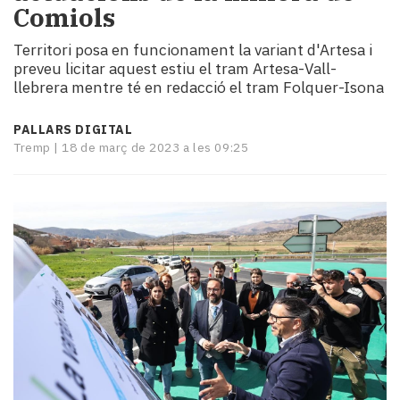
Comiols
i
turisme
Territori posa en funcionament la variant d'Artesa i
Cultura
preveu licitar aquest estiu el tram Artesa-Vall-
Esports
llebrera mentre té en redacció el tram Folquer-Isona
Mai
tant!
PALLARS DIGITAL
TV
Tremp |
18 de març de 2023 a les 09:25
i
mitjans
El
temps
Reportatges
Entrevistes
Enquestes
A
escena!
Dis
la
teva!