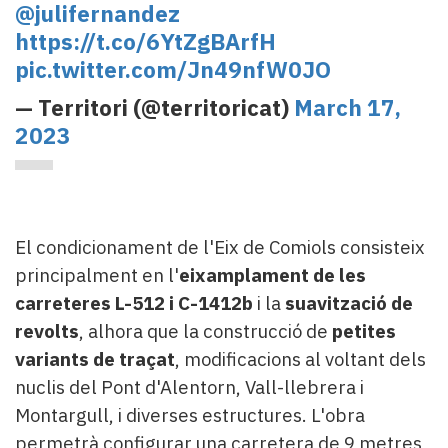
@julifernandez
https://t.co/6YtZgBArfH
pic.twitter.com/Jn49nfW0JO
— Territori (@territoricat)
March 17,
2023
El condicionament de l'Eix de Comiols consisteix
principalment en l'
eixamplament de les
carreteres L-512 i C-1412b
i la
suavització de
revolts
, alhora que la construcció de
petites
variants de traçat
, modificacions al voltant dels
nuclis del Pont d'Alentorn, Vall-llebrera i
Montargull, i diverses estructures. L'obra
permetrà configurar una carretera de 9 metres