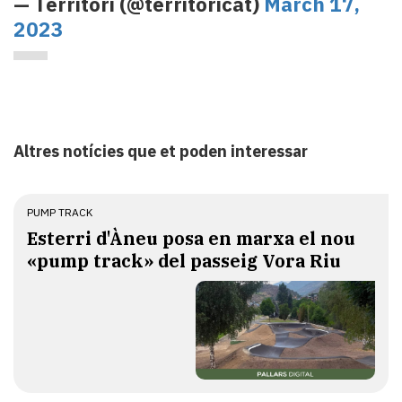
— Territori (@territoricat)
March 17,
2023
Altres notícies que et poden interessar
PUMP TRACK
Esterri d'Àneu posa en marxa el nou
«pump track» del passeig Vora Riu