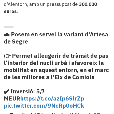
d'Alentorn, amb un pressupost de
300.000
euros
.
🚗 Posem en servei la variant d'Artesa
de Segre
👉 Permet alleugerir de trànsit de pas
l'interior del nucli urbà i afavoreix la
mobilitat en aquest entorn, en el marc
de les millores a l'Eix de Comiols
✔️ Inversió: 5,7
MEUR
https://t.co/azIp6SlrZp
pic.twitter.com/9NcRp0oHCk