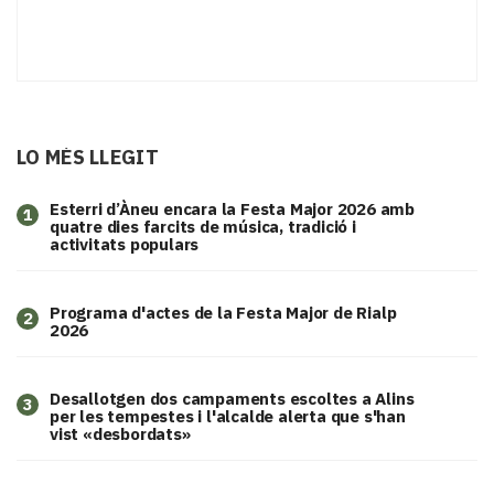
LO MÉS LLEGIT
Esterri d’Àneu encara la Festa Major 2026 amb
1
quatre dies farcits de música, tradició i
activitats populars
Programa d'actes de la Festa Major de Rialp
2
2026
​Desallotgen dos campaments escoltes a Alins
3
per les tempestes i l'alcalde alerta que s'han
vist «desbordats»