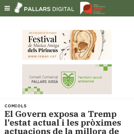
Subscriu-t'hi
Cerca
Portada
Opinió
Fem-
ho
fàcil
Successos
Societat
COMIOLS
Política
El Govern exposa a Tremp
i
l'estat actual i les pròximes
municipis
actuacions de la millora de
Economia