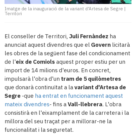
Subscriptors
La
Imatge de la inauguració de la variant d'Artesa de Segre
|
Territori
newsletter
del
Pallars
El conseller de Territori,
Juli Fernàndez
ha
Contingut
patrocinat
anunciat aquest divendres que el
Govern
licitarà
Lo
les obres de la següent fase del condicionament
més
de l'
eix de Comiols
aquest proper estiu per un
llegit...
import de 14 milions d'euros. En concret,
Editorial
impulsarà l'obra d'un
tram de 5 quilòmetres
que donarà continuïtat a la
variant d'Artesa de
Segre
-que
ha entrat en funcionament aquest
mateix divendres
- fins a
Vall-llebrera
. L'obra
consistirà en l'eixamplament de la carretera i la
millora del seu traçat per a millorar-ne la
funcionalitat i la seguretat.