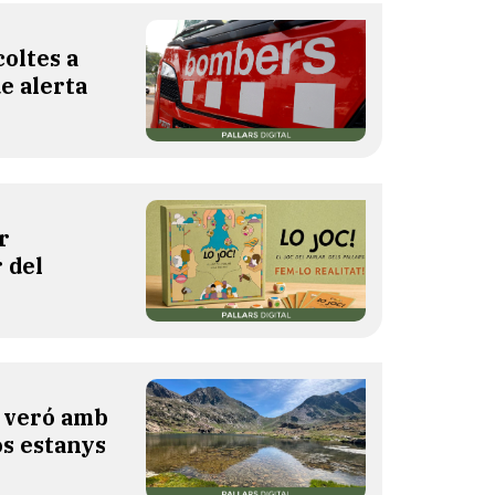
oltes a
de alerta
r
 del
l veró amb
os estanys