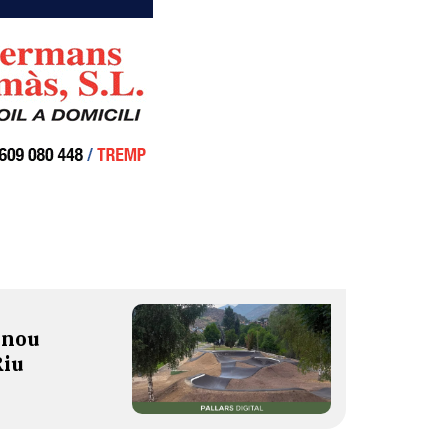
 nou
Riu