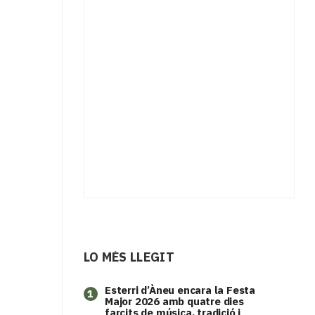
LO MÉS LLEGIT
Esterri d’Àneu encara la Festa
1
Major 2026 amb quatre dies
farcits de música, tradició i