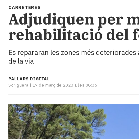
i
CARRETERES
turisme
Adjudiquen per mé
Cultura
Esports
rehabilitació del 
Mai
tant!
TV
Es repararan les zones més deteriorades 
i
de la via
mitjans
El
temps
PALLARS DIGITAL
Reportatges
Soriguera |
17 de març de 2023 a les 08:36
Entrevistes
Enquestes
A
escena!
Dis
la
teva!