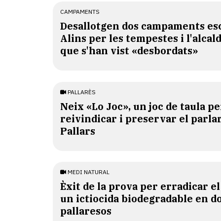
CAMPAMENTS
​Desallotgen dos campaments esc
Alins per les tempestes i l'alcal
que s'han vist «desbordats»
PALLARÈS
​Neix «Lo Joc», un joc de taula pe
reivindicar i preservar el parlar
Pallars
MEDI NATURAL
Èxit de la prova per erradicar e
un ictiocida biodegradable en d
pallaresos