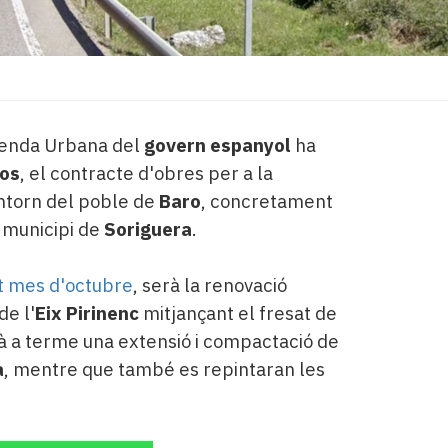
Agenda Urbana del
govern espanyol
ha
ros
, el contracte d'obres per a la
entorn del poble de
Baro
, concretament
l municipi de
Soriguera
.
at mes d'octubre
, serà la renovació
e l'
Eix Pirinenc
mitjançant el fresat de
rà a terme una extensió i compactació de
a
, mentre que també es repintaran les