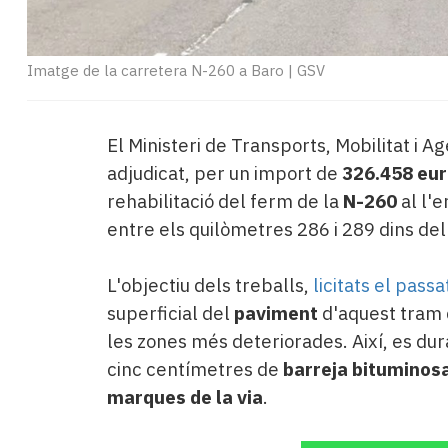
Imatge de la carretera N-260 a Baro
|
GSV
El Ministeri de Transports, Mobilitat i 
adjudicat, per un import de
326.458 eu
rehabilitació del ferm de la
N-260
al l'
entre els quilòmetres 286 i 289 dins de
L'objectiu dels treballs,
licitats el pass
superficial del
paviment
d'aquest tram d
les zones més deteriorades. Així, es du
cinc centímetres de
barreja bituminos
marques de la via
.