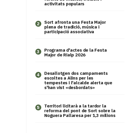
activitats populars
Sort afronta una Festa Major
2
plena de tradició, música i
participació associativa
Programa d'actes de la Festa
3
Major de Rialp 2026
​Desallotgen dos campaments
4
escoltes a Alins per les
tempestes i l'alcalde alerta que
s'han vist «desbordats»
Territori licitarà a la tardor la
5
reforma del pont de Sort sobre la
Noguera Pallaresa per 1,3 milions