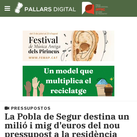
Subscriu-t'hi
Cerca
Portada
Opinió
Fem-
ho
fàcil
Successos
Societat
PRESSUPOSTOS
Política
La Pobla de Segur destina un
i
milió i mig d'euros del nou
municipis
pressupost a la residència
Economia