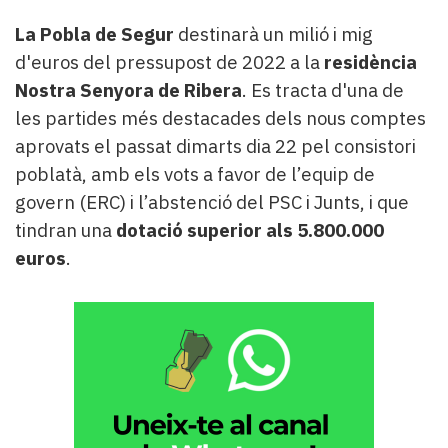
Subscriptors
La
La Pobla de Segur
destinarà un milió i mig
newsletter
d'euros del pressupost de 2022 a la
residència
del
Nostra Senyora de Ribera
. Es tracta d'una de
Pallars
les partides més destacades dels nous comptes
Contingut
patrocinat
aprovats el passat dimarts dia 22 pel consistori
Lo
poblatà, amb els vots a favor de l’equip de
més
govern (ERC) i l’abstenció del PSC i Junts, i que
llegit...
tindran una
dotació superior als 5.800.000
Editorial
euros
.