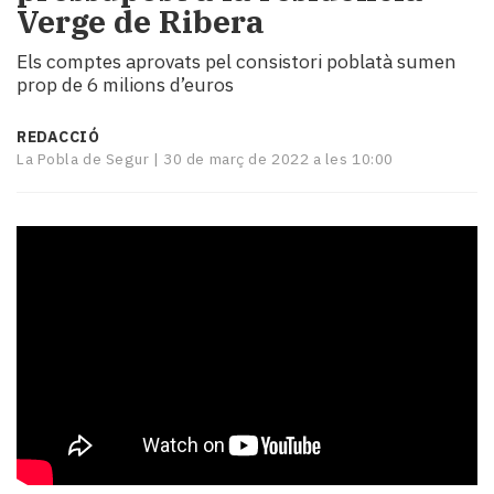
Verge de Ribera
i
turisme
Els comptes aprovats pel consistori poblatà sumen
Cultura
prop de 6 milions d’euros
Esports
Mai
REDACCIÓ
tant!
La Pobla de Segur |
30 de març de 2022 a les 10:00
TV
i
mitjans
El
temps
Reportatges
Entrevistes
Enquestes
A
escena!
Dis
la
teva!