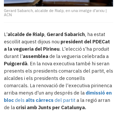
Subscriptors
La
Gerard Sabarich, alcalde de Rialp, en una imatge d'arxiu
|
newsletter
ACN
del
Pallars
Contingut
L'
alcalde de Rialp
,
Gerard Sabarich
, ha estat
patrocinat
escollit aquest dijous nou
president del PDECat
Lo
a la vegueria del Pirineu
. L'elecció s'ha produit
més
llegit...
durant l'
assemblea
de la vegueria celebrada a
Editorial
Puigcerdà
. En la nova executiva també hi seran
presents els presidents comarcals del partit, els
alcaldes i els presidents de consells
comarcals. La renovació de l'executiva pirinenca
arriba menys d'un any després de la
dimissió en
bloc
dels
alts càrrecs
del partit
a la regió arran
de la
crisi
amb
Junts per Catalunya.