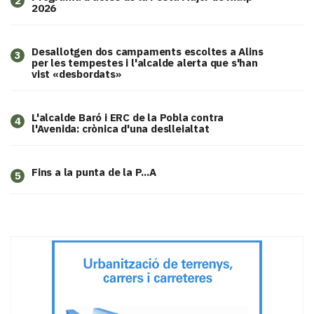
2
2026
​Desallotgen dos campaments escoltes a Alins
3
per les tempestes i l'alcalde alerta que s'han
vist «desbordats»
L'alcalde Baró i ERC de la Pobla contra
4
l'Avenida: crònica d'una deslleialtat
Fins a la punta de la P...A
5