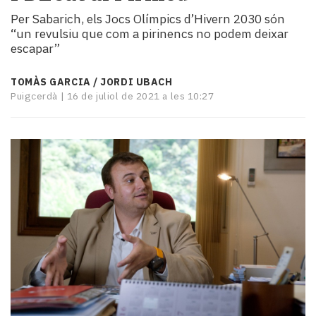
i
Per Sabarich, els Jocs Olímpics d’Hivern 2030 són
turisme
“un revulsiu que com a pirinencs no podem deixar
Cultura
escapar”
Esports
Mai
TOMÀS GARCIA / JORDI UBACH
tant!
Puigcerdà |
16 de juliol de 2021 a les 10:27
TV
i
mitjans
El
temps
Reportatges
Entrevistes
Enquestes
A
escena!
Dis
la
teva!