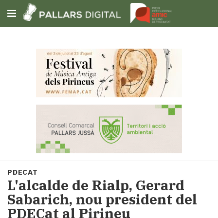
Subscriu-t'hi
Cerca
Portada
Opinió
Fem-
ho
fàcil
Successos
Societat
PDECAT
Política
L'alcalde de Rialp, Gerard
i
Sabarich, nou president del
municipis
PDECat al Pirineu
Economia