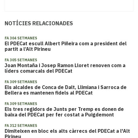
NOTÍCIES RELACIONADES
FA 304 SETMANES
El PDECat escull Albert Piñeira com a president del
partit a l’Alt Pirineu
FA 305 SETMANES
Joan Montaña i Josep Ramon Lloret renoven com a
líders comarcals del PDECat
FA 309 SETMANES
Els alcaldes de Conca de Dalt, Llimiana i Sarroca de
Bellera es mantenen fidels al PDECat
FA 309 SETMANES
Els tres regidors de Junts per Tremp es donen de
baixa del PDECat per fer costat a Puigdemont
FA 312 SETMANES
Dimiteixen en bloc els alts càrrecs del PDECat a l'Alt
Pirineu