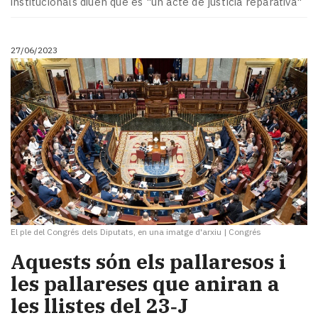
institucionals diuen que és "un acte de justícia reparativa"
Subscriptors
La
newsletter
27/06/2023
del
Pallars
Contingut
patrocinat
Lo
més
llegit...
Editorial
El ple del Congrés dels Diputats, en una imatge d'arxiu
|
Congrés
Aquests són els pallaresos i
les pallareses que aniran a
les llistes del 23‑J