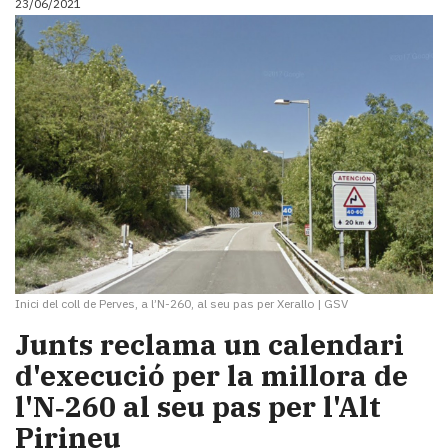
23/06/2021
Inici del coll de Perves, a l’N-260, al seu pas per Xerallo
|
GSV
​Junts reclama un calendari
d'execució per la millora de
l'N‑260 al seu pas per l'Alt
Pirineu