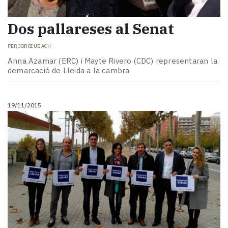
Dos pallareses al Senat
PER
JORDI UBACH
Anna Azamar (ERC) i Mayte Rivero (CDC) representaran la
demarcació de Lleida a la cambra
19/11/2015