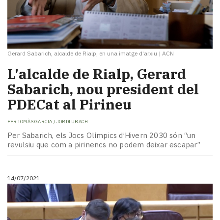
Gerard Sabarich, alcalde de Rialp, en una imatge d'arxiu
|
ACN
L'alcalde de Rialp, Gerard
Sabarich, nou president del
PDECat al Pirineu
PER
TOMÀS GARCIA / JORDI UBACH
Per Sabarich, els Jocs Olímpics d’Hivern 2030 són “un
revulsiu que com a pirinencs no podem deixar escapar”
14/07/2021