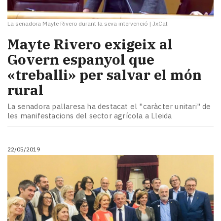
La senadora Mayte Rivero durant la seva intervenció
|
JxCat
​Mayte Rivero exigeix al
Govern espanyol que
«treballi» per salvar el món
rural
La senadora pallaresa ha destacat el "caràcter unitari" de
les manifestacions del sector agrícola a Lleida
22/05/2019