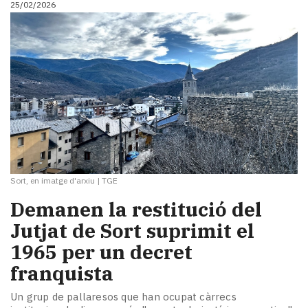
25/02/2026
i
turisme
Cultura
Esports
Mai
tant!
TV
i
mitjans
El
temps
Sort, en imatge d'arxiu
|
TGE
Reportatges
Entrevistes
​Demanen la restitució del
Enquestes
Jutjat de Sort suprimit el
A
1965 per un decret
escena!
Dis
franquista
la
teva!
Un grup de pallaresos que han ocupat càrrecs