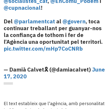
@socialistes_cat
,
@EnComu_Podem
i
@cupnacional
!
Del
@parlamentcat
al
@govern
, toca
continuar treballant per guanyar-nos
la confiança de tothom i fer de
l’Agència una oportunitat pel territori.
pic.twitter.com/mHp7CoCNRb
— Damià Calvet🎗 (@damiacalvet)
June
17, 2020
El text estableix que l'agència, amb personalitat