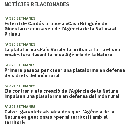
NOTÍCIES RELACIONADES
FA 320 SETMANES
Esterri de Cardós proposa «Casa Bringué» de
Ginestarre com a seu de l’Agència de la Natura al
Pirineu
FA 320 SETMANES
La plataforma «País Rural» fa arribar a Torra el seu
«malestar» davant la nova Agència de la Natura
FA 320 SETMANES
Primers passos per crear una plataforma en defensa
dels drets del món rural
FA 321 SETMANES
Els contraris a la creació de l’Agència de la Natura
impulsen una plataforma en defensa del món rural
FA 321 SETMANES
​Calvet garanteix als alcaldes que l'Agència de la
Natura es gestionarà «per al territori i amb el
territori»