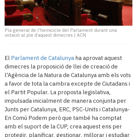
Subscriptors
La
newsletter
del
Pallars
Pla general de l'hemicicle del Parlament durant una
votació al ple d’aquest dimecres
|
ACN
Contingut
patrocinat
Lo
El
Parlament de Catalunya
ha aprovat aquest
més
llegit...
dimecres la proposició de llei de creació de
Editorial
l'Agència de la Natura de Catalunya amb els vots
a favor de tota la cambra excepte de Ciutadans i
el Partit Popular. La proposta legislativa,
impulsada inicialment de manera conjunta per
Junts per Catalunya, ERC, PSC-Units i Catalunya-
En Comú Podem però que també ha comptat
amb el suport de la CUP, crea aquest ens per
protegir, planificar, gestionar, millorar i estudiar