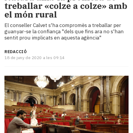
treballar «colze a colze» amb
i
turisme
el món rural
Cultura
El conseller Calvet s'ha compromès a treballar per
Esports
guanyar-se la confiança "dels que fins ara no s'han
Mai
sentit prou implicats en aquesta agència"
tant!
TV
REDACCIÓ
i
18 de juny de 2020 a les 09:14
mitjans
El
temps
Reportatges
Entrevistes
Enquestes
A
escena!
Dis
la
teva!