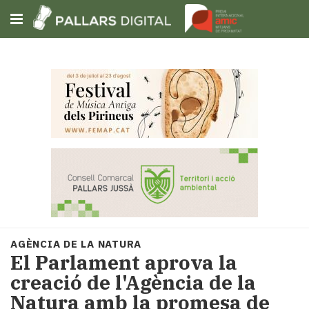
Subscriu-t'hi
Cerca
Portada
Opinió
Fem-
ho
fàcil
Successos
Societat
AGÈNCIA DE LA NATURA
Política
El Parlament aprova la
i
creació de l'Agència de la
municipis
Natura amb la promesa de
Economia