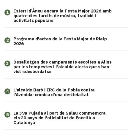
Esterri d’Àneu encara la Festa Major 2026 amb
1
quatre dies farcits de música, tradició i
activitats populars
Programa d'actes de la Festa Major de Rialp
2
2026
​Desallotgen dos campaments escoltes a Alins
3
per les tempestes i l'alcalde alerta que s'han
vist «desbordats»
L'alcalde Baró i ERC de la Pobla contra
4
l'Avenida: crònica d'una deslleialtat
​La 39a Pujada al port de Salau commemora
5
els 20 anys de l'oficialitat de l'occità a
Catalunya