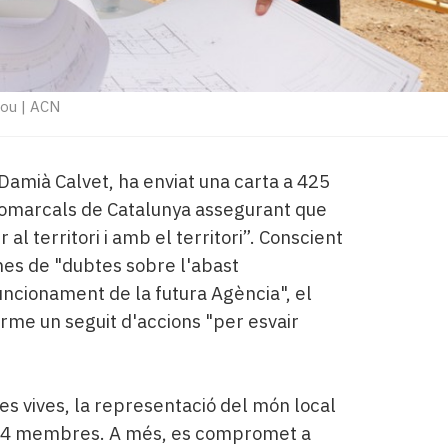
nou
|
ACN
 Damià Calvet, ha enviat una carta a 425
 comarcals de Catalunya assegurant que
al territori i amb el territori”. Conscient
nes de "dubtes sobre l'abast
funcionament de la futura Agència", el
erme un seguit d'accions "per esvair
es vives, la representació del món local
3 a 4 membres. A més, es compromet a