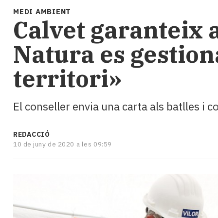
i
MEDI AMBIENT
turisme
​Calvet garanteix 
Cultura
Esports
Natura es gestiona
Mai
tant!
territori»
TV
i
mitjans
El conseller envia una carta als batlles i
El
temps
Reportatges
REDACCIÓ
Entrevistes
10 de juny de 2020 a les 09:59
Enquestes
A
escena!
Dis
la
teva!