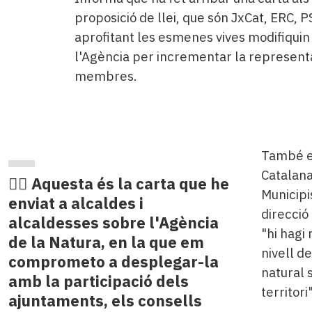
proposició de llei, que són JxCat, ERC,
aprofitant les esmenes vives modifiquin 
l'Agència per incrementar la representa
membres.
També ex
Catalana
✍🏻 Aquesta és la carta que he
Municipi
enviat a alcaldes i
direcció
alcaldesses sobre l'Agència
"hi hagi
de la Natura, en la que em
nivell d
comprometo a desplegar-la
natural s
amb la participació dels
territori"
ajuntaments, els consells