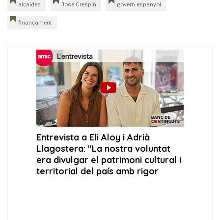
alcaldes
José Crespín
govern espanyol
finançament