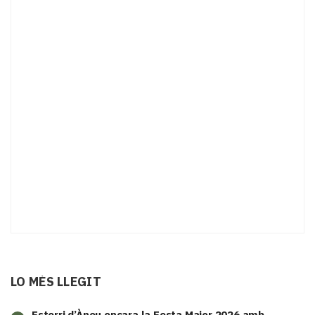
LO MÉS LLEGIT
Esterri d’Àneu encara la Festa Major 2026 amb