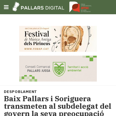
Subscriu-t'hi
Cerca
Portada
Opinió
Fem-
ho
fàcil
Successos
Societat
DESPOBLAMENT
Política
Baix Pallars i Soriguera
i
transmeten al subdelegat del
municipis
govern la seva preocupació
Economia