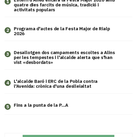
1
quatre dies farcits de música, tradició i
activitats populars
Programa d'actes de la Festa Major de Rialp
2
2026
​Desallotgen dos campaments escoltes a Alins
3
per les tempestes i l'alcalde alerta que s'han
vist «desbordats»
L'alcalde Baró i ERC de la Pobla contra
4
l'Avenida: crònica d'una deslleialtat
Fins a la punta de la P...A
5