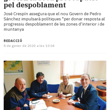
pel despoblament
i
turisme
José Crespín assegura que el nou Govern de Pedro
Cultura
Sánchez impulsarà polítiques "per donar resposta al
Esports
progressiu despoblament de les zones d'interior i de
Mai
muntanya
tant!
TV
REDACCIÓ
i
8 de gener de 2020 a les 10:04
mitjans
El
temps
Reportatges
Entrevistes
Enquestes
A
escena!
Dis
la
teva!