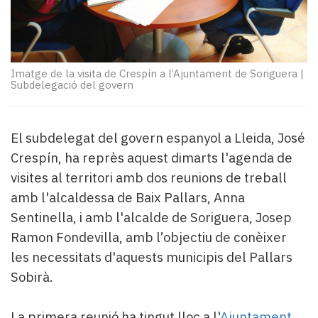
Subscriptors
La
newsletter
del
Pallars
Imatge de la visita de Crespín a l’Ajuntament de Soriguera
|
Contingut
Subdelegació del govern
patrocinat
Lo
més
El subdelegat del govern espanyol a Lleida, José
llegit...
Crespín, ha reprès aquest dimarts l'agenda de
Editorial
visites al territori amb dos reunions de treball
amb l'alcaldessa de Baix Pallars, Anna
Sentinella, i amb l'alcalde de Soriguera, Josep
Ramon Fondevilla, amb l’objectiu de conèixer
les necessitats d'aquests municipis del Pallars
Sobirà.
La primera reunió ha tingut lloc a l'
Ajuntament