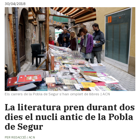
30/04/2018
Els carrers de la Pobla de Segur s’han omplert de llibres
|
ACN
La literatura pren durant dos
dies el nucli antic de la Pobla
de Segur
PER
REDACCIÓ / ACN