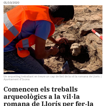
01/10/2020
Un arqueòleg treballant en treure un cap de lleó de la vil·la romana de Llorís
|
Ajuntament d'Isona
Comencen els treballs
arqueològics a la vil·la
romana de Llorís per fer‑la