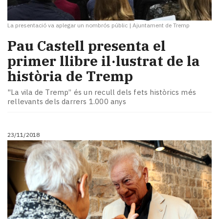
La presentació va aplegar un nombrós públic
|
Ajuntament de Tremp
Pau Castell presenta el
primer llibre il·lustrat de la
història de Tremp
"La vila de Tremp” és un recull dels fets històrics més
rellevants dels darrers 1.000 anys
23/11/2018