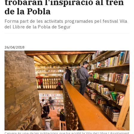
trobaran l'inspiració al tren
de la Pobla
Forma part de les activitats programades pel festival Vila
del Llibre de la Pobla de Segur
26/04/2018
Cervera és una de les poblacions que ha acollit la Vila del Llibre
|
Ajuntament