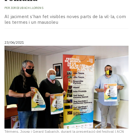
Subscriptors
La
PER
JORDI UBACH LLORENS
newsletter
Al jaciment s’han fet visibles noves parts de la vil·la, com
del
les termes i un mausoleu
Pallars
Contingut
patrocinat
23/06/2021
Lo
més
llegit...
Editorial
Térmens, Josep i Gerard Sabarich, durant la presentació del festival
|
ACN