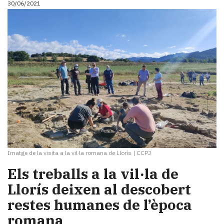
30/06/2021
i
turisme
Cultura
Esports
Mai
tant!
TV
i
mitjans
El
temps
Reportatges
Entrevistes
Imatge de la visita a la vil·la romana de Llorís
|
CCPJ
Enquestes
A
Els treballs a la vil·la de
escena!
Llorís deixen al descobert
Dis
restes humanes de l’època
la
teva!
romana