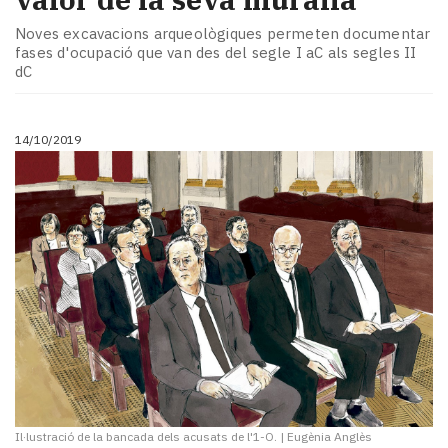
Noves excavacions arqueològiques permeten documentar
fases d'ocupació que van des del segle I aC als segles II
dC
14/10/2019
Il·lustració de la bancada dels acusats de l'1-O.
|
Eugènia Anglès