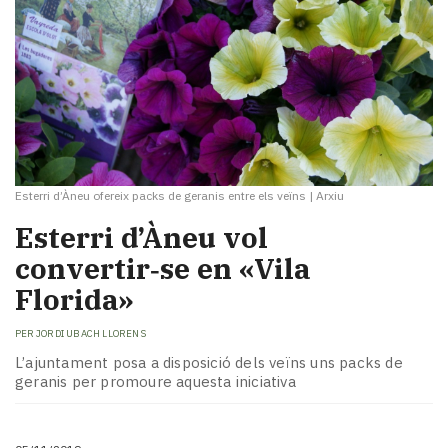
Esterri d’Àneu ofereix packs de geranis entre els veïns
|
Arxiu
Esterri d’Àneu vol
convertir‑se en «Vila
Florida»
PER
JORDI UBACH LLORENS
L’ajuntament posa a disposició dels veïns uns packs de
geranis per promoure aquesta iniciativa