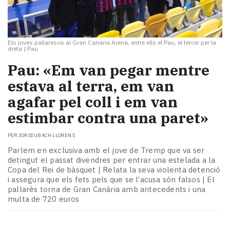
Els joves pallaresos al Gran Canaria Arena, entre ells el Pau, el tercer per la
dreta
|
Pau
Pau: «Em van pegar mentre
estava al terra, em van
agafar pel coll i em van
estimbar contra una paret»
PER
JORDI UBACH LLORENS
Parlem en exclusiva amb el jove de Tremp que va ser
detingut el passat divendres per entrar una estelada a la
Copa del Rei de bàsquet | Relata la seva violenta detenció
i assegura que els fets pels que se l’acusa són falsos | El
pallarès torna de Gran Canària amb antecedents i una
multa de 720 euros