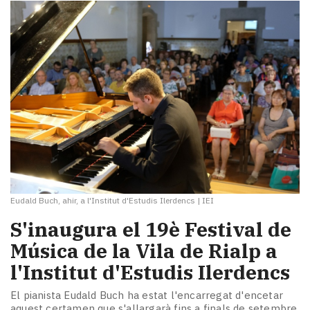
Eudald Buch, ahir, a l'Institut d'Estudis Ilerdencs
|
IEI
S'inaugura el 19è Festival de
Música de la Vila de Rialp a
l'Institut d'Estudis Ilerdencs
El pianista Eudald Buch ha estat l'encarregat d'encetar
aquest certamen que s'allargarà fins a finals de setembre