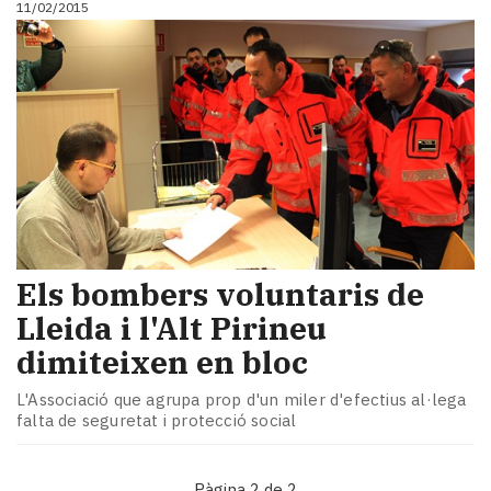
11/02/2015
i
turisme
Cultura
Esports
Mai
tant!
TV
i
mitjans
El
temps
Els bombers voluntaris de
Reportatges
Entrevistes
Lleida i l'Alt Pirineu
Enquestes
dimiteixen en bloc
A
escena!
L'Associació que agrupa prop d'un miler d'efectius al·lega
Dis
falta de seguretat i protecció social
la
teva!
Pàgina 2 de 2