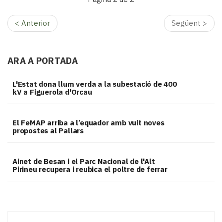
Subscriptors
La
< Anterior
Següent >
newsletter
del
Pallars
Contingut
ARA A PORTADA
patrocinat
Lo
L'Estat dona llum verda a la subestació de 400
kV a Figuerola d'Orcau
més
llegit...
Editorial
El FeMAP arriba a l’equador amb vuit noves
propostes al Pallars
Ainet de Besan i el Parc Nacional de l'Alt
Pirineu recupera i reubica el poltre de ferrar