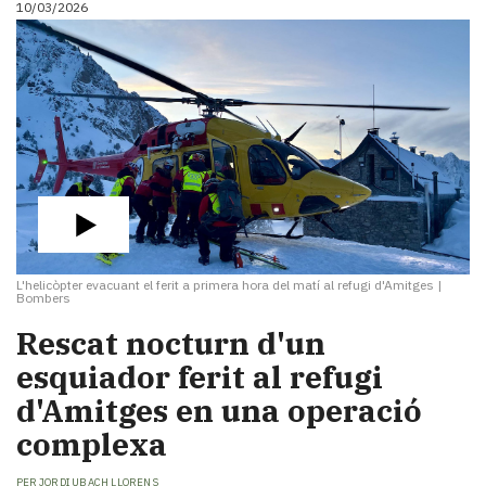
10/03/2026
i
turisme
Cultura
Esports
Mai
tant!
TV
i
mitjans
El
temps
L'helicòpter evacuant el ferit a primera hora del matí al refugi d'Amitges
|
Reportatges
Bombers
Entrevistes
Rescat nocturn d'un
Enquestes
A
esquiador ferit al refugi
escena!
d'Amitges en una operació
Dis
complexa
la
teva!
PER
JORDI UBACH LLORENS