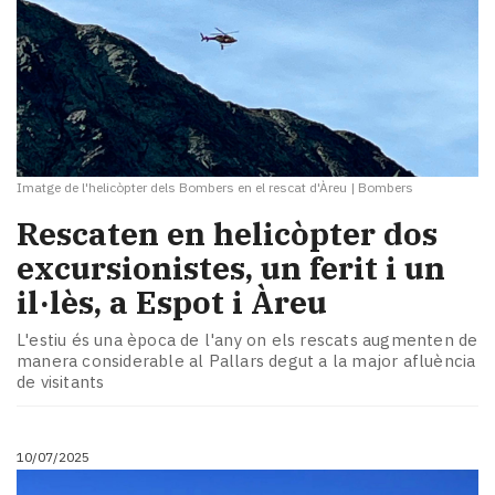
Imatge de l'helicòpter dels Bombers en el rescat d'Àreu
|
Bombers
Rescaten en helicòpter dos
excursionistes, un ferit i un
il·lès, a Espot i Àreu
L'estiu és una època de l'any on els rescats augmenten de
manera considerable al Pallars degut a la major afluència
de visitants
10/07/2025