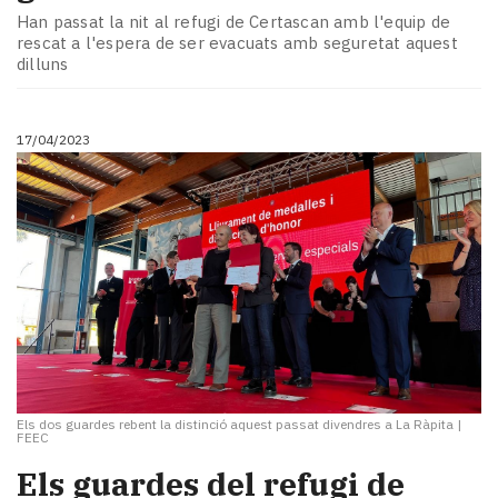
Han passat la nit al refugi de Certascan amb l'equip de
rescat a l'espera de ser evacuats amb seguretat aquest
dilluns
17/04/2023
Els dos guardes rebent la distinció aquest passat divendres a La Ràpita
|
FEEC
Els guardes del refugi de