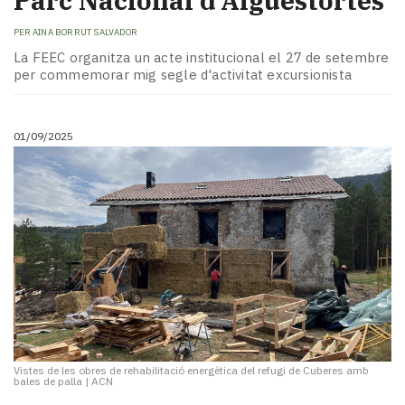
Parc Nacional d'Aigüestortes
PER
AINA BORRUT SALVADOR
La FEEC organitza un acte institucional el 27 de setembre
per commemorar mig segle d'activitat excursionista
01/09/2025
Vistes de les obres de rehabilitació energètica del refugi de Cuberes amb
bales de palla
|
ACN