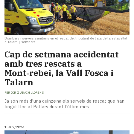
Bombers i serveis sanitaris en el rescat del tripulant de l'ala delta estavellat
a Talarn
|
Bombers
Cap de setmana accidentat
amb tres rescats a
Mont‑rebei, la Vall Fosca i
Talarn
PER
JORDI UBACH LLORENS
Ja són més d'una quinzena els serveis de rescat que han
tingut lloc al Pallars durant l'últim mes
15/07/2024