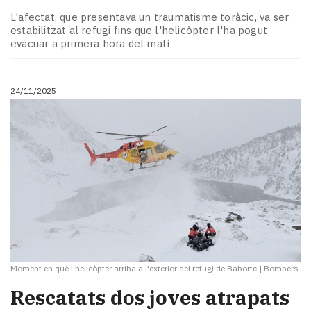
Subscriptors
L'afectat, que presentava un traumatisme toràcic, va ser
La
estabilitzat al refugi fins que l'helicòpter l'ha pogut
newsletter
evacuar a primera hora del matí
del
Pallars
Contingut
24/11/2025
patrocinat
Lo
més
llegit...
Editorial
Moment en què l'helicòpter arriba a l'exterior del refugi de Baborte
|
Bombers
Rescatats dos joves atrapats