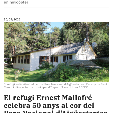
en helicòpter
10/09/2025
El refugi està situat al cor del Parc Nacional d’Aigüestortes i Estany de Sant
Maurici, dins el terme municipal d'Espot
|
Josep Llusà / FEEC
El refugi Ernest Mallafré
celebra 50 anys al cor del