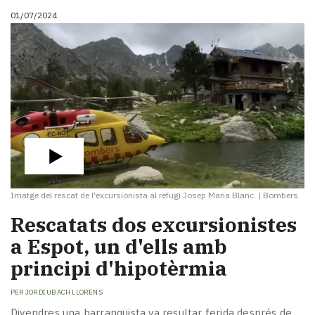
01/07/2024
Imatge del rescat de l'excursionista al refugi Josep Maria Blanc.
|
Bombers
Rescatats dos excursionistes
a Espot, un d'ells amb
principi d'hipotèrmia
PER
JORDI UBACH LLORENS
Divendres una barranquista va resultar ferida després de