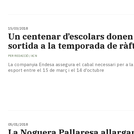
15/03/2018
​Un centenar d’escolars donen 
sortida a la temporada de ràf
PER
REDACCIÓ / ACN
La companyia Endesa assegura el cabal necessari per a la 
esport entre el 15 de març i el 14 d'octubre
05/01/2018
La Noguera Pallaresa allargar