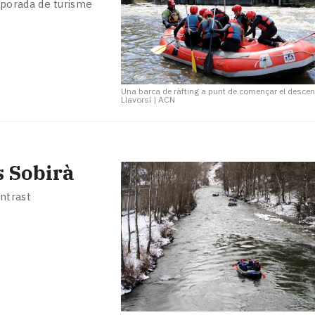
porada de turisme
Una barca de ràfting a punt de començar el desce
Llavorsí
|
ACN
s Sobirà
ntrast