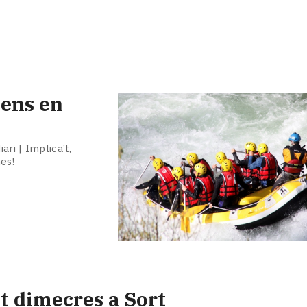
cens en
ari | Implica’t,
es!
t dimecres a Sort