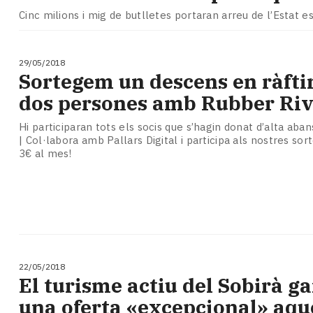
Subscriptors
Cinc milions i mig de butlletes portaran arreu de l’Estat 
La
newsletter
del
29/05/2018
Pallars
Sortegem un descens en ràfti
Contingut
dos persones amb Rubber Riv
patrocinat
Lo
Hi participaran tots els socis que s’hagin donat d’alta aban
més
| Col·labora amb Pallars Digital i participa als nostres so
llegit...
3€ al mes!
Editorial
22/05/2018
El turisme actiu del Sobirà g
una oferta «excepcional» aque