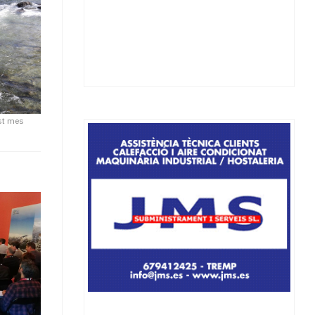
st mes