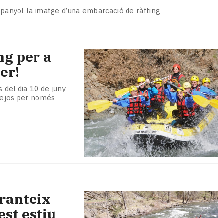
espanyol la imatge d’una embarcació de ràfting
ng per a
er!
s del dia 10 de juny
rtejos per només
aranteix
st estiu