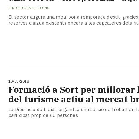
PER
JORDI UBACH LLORENS
El sector augura una molt bona temporada d’estiu gràcies
reserves d’aigua existents encara a les capçaleres dels ri
10/05/2018
Formació a Sort per millorar l
del turisme actiu al mercat b
La Diputació de Lleida organitza una sessió de treball en l
participat prop de 60 persones