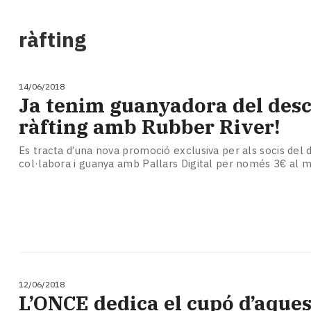
i
turisme
ràfting
Cultura
Esports
Mai
14/06/2018
tant!
Ja tenim guanyadora del des
TV
ràfting amb Rubber River!
i
mitjans
Es tracta d’una nova promoció exclusiva per als socis del di
El
col·labora i guanya amb Pallars Digital per només 3€ al m
temps
Reportatges
Entrevistes
Enquestes
A
escena!
Dis
la
12/06/2018
L’ONCE dedica el cupó d’aques
teva!