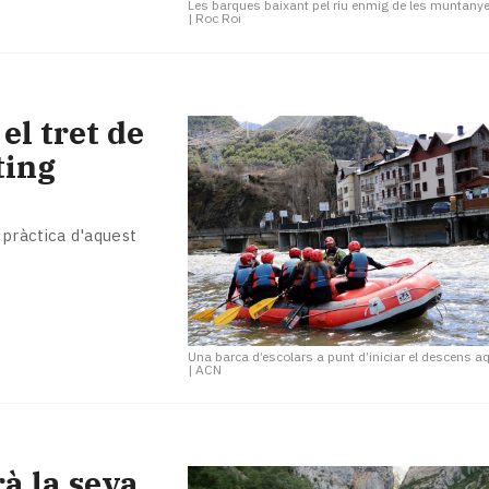
Les barques baixant pel riu enmig de les muntany
|
Roc Roi
el tret de
ting
pràctica d'aquest
Una barca d’escolars a punt d’iniciar el descens a
|
ACN
à la seva