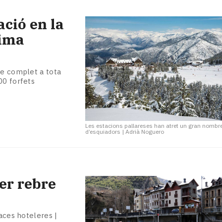
ació en la
tima
de complet a tota
00 forfets
Les estacions pallareses han atret un gran nombr
d’esquiadors
|
Adrià Noguero
per rebre
laces hoteleres |