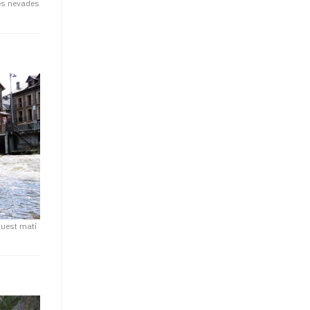
es nevades
quest matí