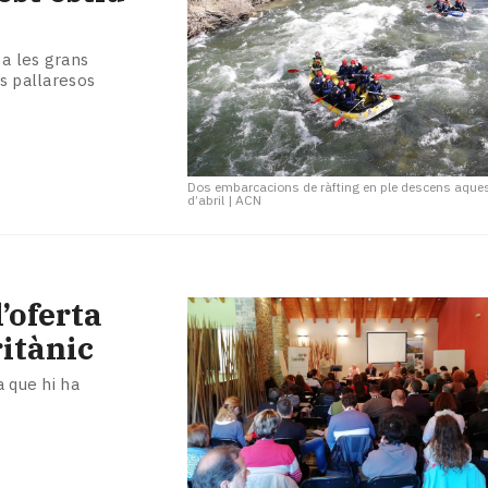
 a les grans
us pallaresos
Dos embarcacions de ràfting en ple descens aque
d’abril
|
ACN
’oferta
ritànic
a que hi ha