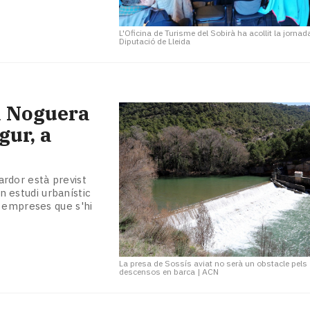
L'Oficina de Turisme del Sobirà ha acollit la jornad
Diputació de Lleida
a Noguera
gur, a
tardor està previst
un estudi urbanístic
a empreses que s'hi
La presa de Sossís aviat no serà un obstacle pels
descensos en barca
|
ACN