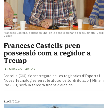
Francesc Castells, aquest dilluns, en la sessió plenària del seu retorn
|
Jordi
Ubach
Francesc Castells pren
possessió com a regidor a
Tremp
PER
JORDI UBACH LLORENS
Castells (CiU) s'encarregarà de les regidories d'Esports i
Noves Tecnologies en substitució de Jordi Bolado | Míriam
Pla (CiU) serà la tercera tinent d'alcalde
11/03/2016