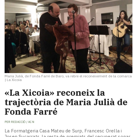
Maria Julià, de Fonda Farré de Baro, va rebre el reconeixement de la comarca
|
La Xicoia
«La Xicoia» reconeix la
trajectòria de Maria Julià de
Fonda Farré
PER
REDACCIÓ / ACN
La Formatgeria Casa Mateu de Surp, Francesc Orella i
Josep Sucarrats, la resta de premiats del recuperat sopar