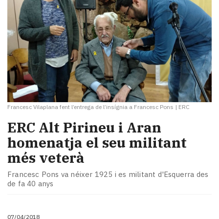
Francesc Vilaplana fent l’entrega de l’insígnia a Francesc Pons
|
ERC
ERC Alt Pirineu i Aran
homenatja el seu militant
més veterà
Francesc Pons va néixer 1925 i es militant d'Esquerra des
de fa 40 anys
07/04/2018