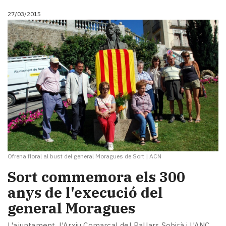
27/03/2015
Ofrena floral al bust del general Moragues de Sort
|
ACN
Sort commemora els 300
anys de l'execució del
general Moragues
L'ajuntament, l'Arxiu Comarcal del Pallars Sobirà i l'ANC