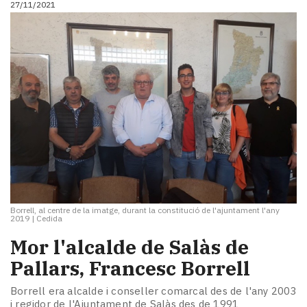
27/11/2021
i
turisme
Cultura
Esports
Mai
tant!
TV
i
mitjans
El
temps
Reportatges
Entrevistes
Borrell, al centre de la imatge, durant la constitució de l'ajuntament l'any
Enquestes
2019
|
Cedida
A
Mor l'alcalde de Salàs de
escena!
Pallars, Francesc Borrell
Dis
la
Borrell era alcalde i conseller comarcal des de l'any 2003
teva!
i regidor de l'Ajuntament de Salàs des de 1991