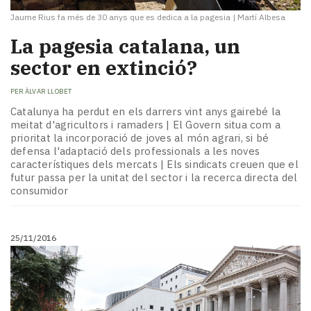
Jaume Rius fa més de 30 anys que es dedica a la pagesia
|
Martí Albesa
La pagesia catalana, un
sector en extinció?
PER
ÀLVAR LLOBET
Catalunya ha perdut en els darrers vint anys gairebé la
meitat d'agricultors i ramaders | El Govern situa com a
prioritat la incorporació de joves al món agrari, si bé
defensa l'adaptació dels professionals a les noves
característiques dels mercats | Els sindicats creuen que el
futur passa per la unitat del sector i la recerca directa del
consumidor
25/11/2016