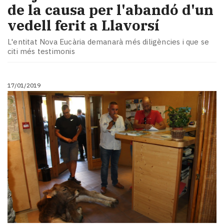
de la causa per l'abandó d'un
vedell ferit a Llavorsí
L'entitat Nova Eucària demanarà més diligències i que se
citi més testimonis
17/01/2019