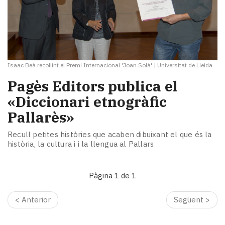
Isaac Beà recollint el Premi Internacional 'Joan Solà'
|
Universitat de Lleida
Pagès Editors publica el
«Diccionari etnogràfic
Pallarès»
Recull petites històries que acaben dibuixant el que és la
història, la cultura i i la llengua al Pallars
Pàgina 1 de 1
< Anterior
Següent >