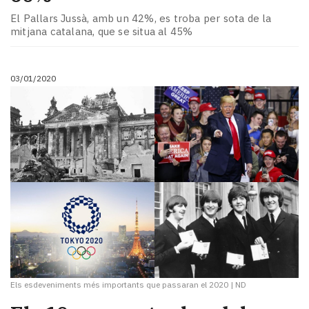
Subscriptors
El Pallars Jussà, amb un 42%, es troba per sota de la
La
mitjana catalana, que se situa al 45%
newsletter
del
Pallars
03/01/2020
Contingut
patrocinat
Lo
més
llegit...
Editorial
Els esdeveniments més importants que passaran el 2020
|
ND