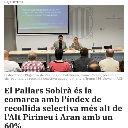
04/10/2023
i
turisme
Cultura
Esports
Mai
tant!
TV
i
mitjans
El
temps
El director de l'Agència de Residus de Catalunya, Isaac Peraire, presentant
Reportatges
els resultats de recollida selectiva aquest dimarts a Tremp
|
M. Lluvich / ACN
Entrevistes
El Pallars Sobirà és la
Enquestes
A
comarca amb l'índex de
escena!
recollida selectiva més alt de
Dis
l'Alt Pirineu i Aran amb un
la
teva!
60%