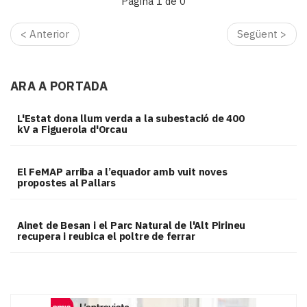
Pàgina 1 de 0
i
turisme
< Anterior
Següent >
Cultura
Esports
Mai
ARA A PORTADA
tant!
TV
L'Estat dona llum verda a la subestació de 400
i
kV a Figuerola d'Orcau
mitjans
El
temps
El FeMAP arriba a l’equador amb vuit noves
propostes al Pallars
Reportatges
Entrevistes
Enquestes
Ainet de Besan i el Parc Natural de l'Alt Pirineu
A
recupera i reubica el poltre de ferrar
escena!
Dis
la
teva!