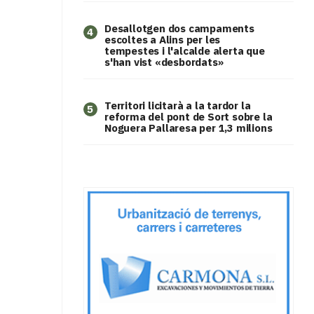
​Desallotgen dos campaments
4
escoltes a Alins per les
tempestes i l'alcalde alerta que
s'han vist «desbordats»
Territori licitarà a la tardor la
5
reforma del pont de Sort sobre la
Noguera Pallaresa per 1,3 milions