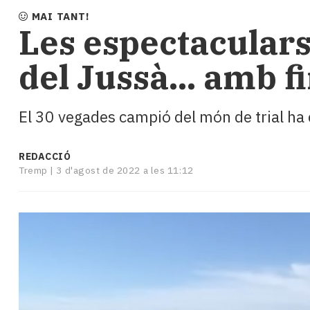
i
MAI TANT!
turisme
Les espectaculars
Cultura
Esports
del Jussà... amb f
Mai
tant!
TV
El 30 vegades campió del món de trial ha
i
mitjans
El
REDACCIÓ
temps
Tremp |
3 d'agost de 2022 a les 11:12
Reportatges
Entrevistes
Enquestes
A
escena!
Dis
la
teva!