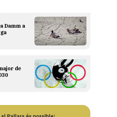
lla Damm a
rga
major de
2030
 al Pallars és possible
!