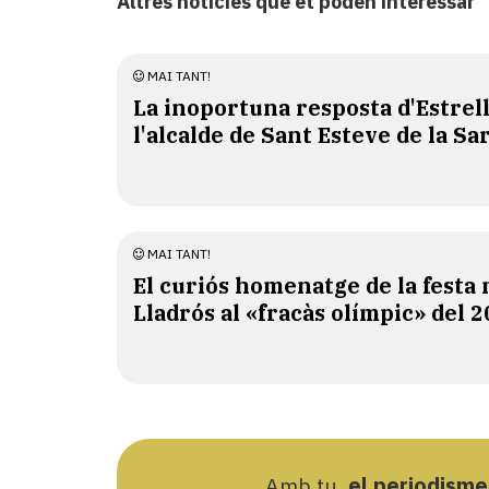
Altres notícies que et poden interessar
MAI TANT!
La inoportuna resposta d'Estre
l'alcalde de Sant Esteve de la Sa
MAI TANT!
El curiós homenatge de la festa 
Lladrós al «fracàs olímpic» del 
Amb tu,
el periodisme