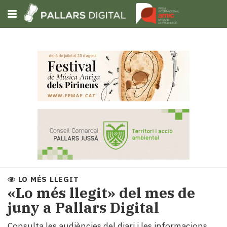
Subscriu-t'hi
Cerca
Portada
Opinió
Fem-
ho
fàcil
Successos
Societat
LO MÉS LLEGIT
Política
«Lo més llegit» del mes de
i
juny a Pallars Digital
municipis
Economia
Consulta les audiències del diari i les informacions