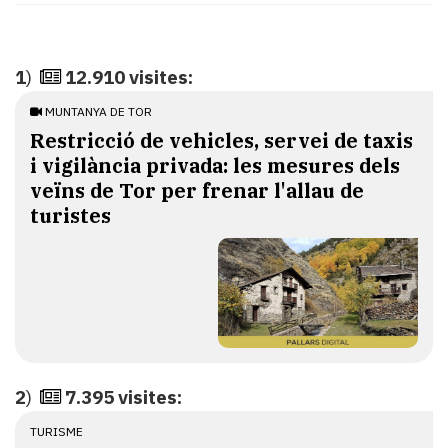
Subscriptors
La
newsletter
del
1
)
12.910 visites:
Pallars
MUNTANYA DE TOR
Contingut
Restricció de vehicles, servei de taxis
patrocinat
i vigilància privada: les mesures dels
Lo
més
veïns de Tor per frenar l'allau de
llegit...
turistes
Editorial
2
)
7.395 visites:
TURISME