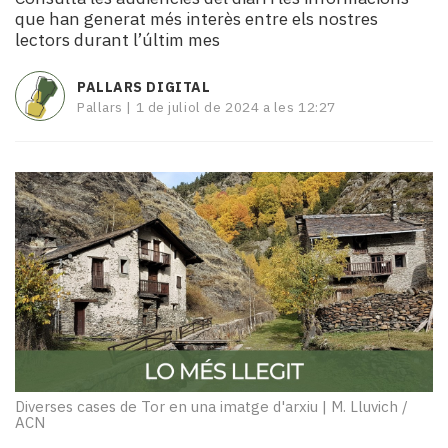
i
que han generat més interès entre els nostres
turisme
lectors durant l’últim mes
Cultura
Esports
PALLARS DIGITAL
Mai
Pallars |
1 de juliol de 2024 a les 12:27
tant!
TV
i
mitjans
El
temps
Reportatges
Entrevistes
Enquestes
A
escena!
Dis
la
Diverses cases de Tor en una imatge d'arxiu
|
M. Lluvich /
ACN
teva!