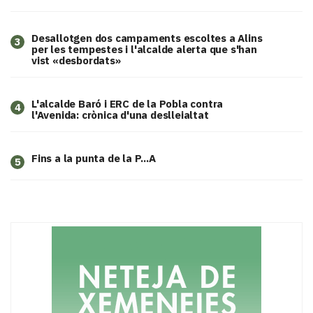
​Desallotgen dos campaments escoltes a Alins
3
per les tempestes i l'alcalde alerta que s'han
vist «desbordats»
L'alcalde Baró i ERC de la Pobla contra
4
l'Avenida: crònica d'una deslleialtat
Fins a la punta de la P...A
5