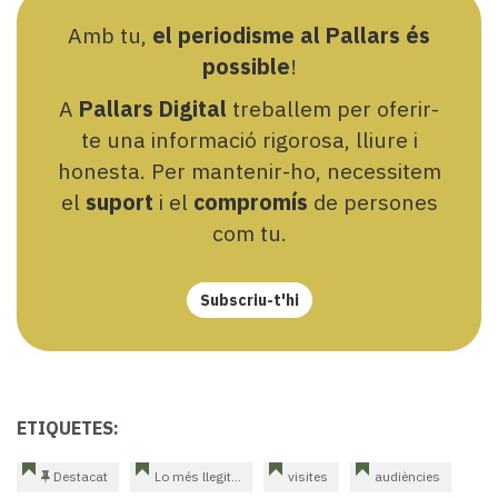
Amb tu,
el periodisme al Pallars és
possible
!
A
Pallars Digital
treballem per oferir-
te una informació rigorosa, lliure i
honesta. Per mantenir-ho, necessitem
el
suport
i el
compromís
de persones
com tu.
Subscriu-t'hi
ETIQUETES:
Destacat
Lo més llegit...
visites
audiències