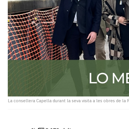
Subscriptors
La
newsletter
del
Pallars
Contingut
patrocinat
Lo
més
llegit...
Editorial
La consellera Capella durant la seva visita a les obres de la 