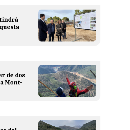
 tindrà
aquesta
er de dos
 a Mont-