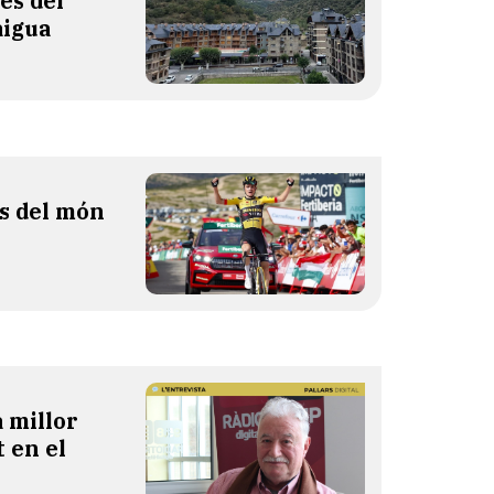
les del
aigua
es del món
 millor
 en el