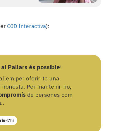
per
OJD Interactiva
):
 al Pallars és possible
!
llem per oferir-te una
 i honesta. Per mantenir-ho,
ompromís
de persones com
u.
iu-t'hi