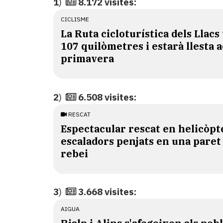
1
)
8.172 visites:
CICLISME
La Ruta cicloturística dels Llacs
107 quilòmetres i estarà llesta 
primavera
2
)
6.508 visites:
RESCAT
Espectacular rescat en helicòpt
escaladors penjats en una paret
rebei
3
)
3.668 visites:
AIGUA