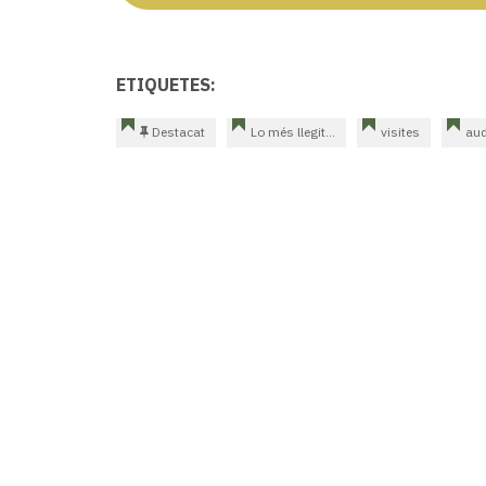
ETIQUETES:
Destacat
Lo més llegit...
visites
aud