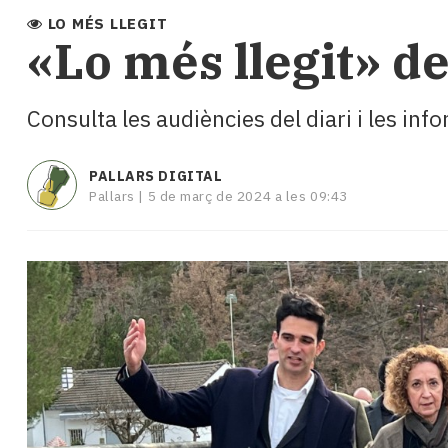
i
LO MÉS LLEGIT
turisme
«Lo més llegit» de
Cultura
Esports
Mai
Consulta les audiències del diari i les in
tant!
TV
i
PALLARS DIGITAL
Pallars |
5 de març de 2024 a les 09:43
mitjans
El
temps
Reportatges
Entrevistes
Enquestes
A
escena!
Dis
la
teva!