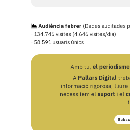
Audiència febrer
(Dades auditades 
· 134.746 visites (4.646 visites/dia)
· 58.591 usuaris únics
Amb tu,
el periodisme
A
Pallars Digital
treba
informació rigorosa, lliure
necessitem el
suport
i el
c
t
Subscr