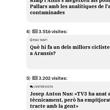
Rialp i Alins s'afegeixen als pob
Pallars amb les analítiques de l'
contaminades
4
)
3.516 visites:
MAI TANT!
Què hi fa un dels millors ciclist
a Aransís?
5
)
3.202 visites:
L'ENTREVISTA
Josep Anton Nus: «TV3 ha anat a
tècnicament, però ha empitjorat
tracte amb la gent»