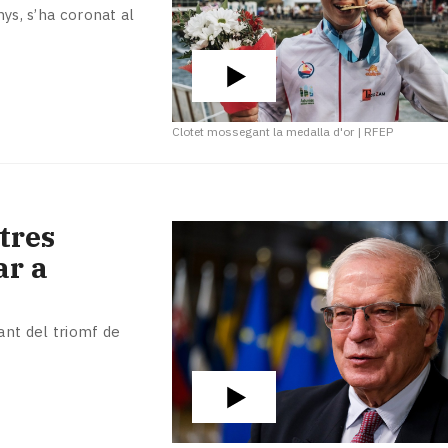
nys, s’ha coronat al
Clotet mossegant la medalla d'or
|
RFEP
tres
ar a
ant del triomf de