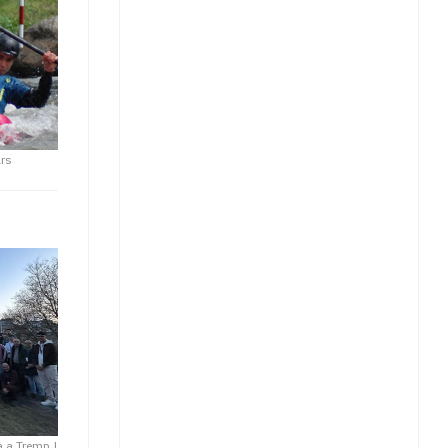
ars
a a Tremp
|