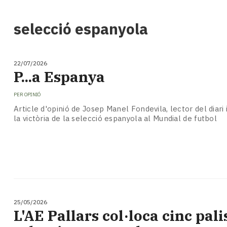
i
turisme
selecció espanyola
Cultura
Esports
Mai
22/07/2026
tant!
P...a Espanya
TV
i
PER
OPINIÓ
mitjans
Article d'opinió de Josep Manel Fondevila, lector del diari 
El
la victòria de la selecció espanyola al Mundial de futbol
temps
Reportatges
Entrevistes
Enquestes
A
escena!
Dis
25/05/2026
la
L'AE Pallars col·loca cinc pali
teva!