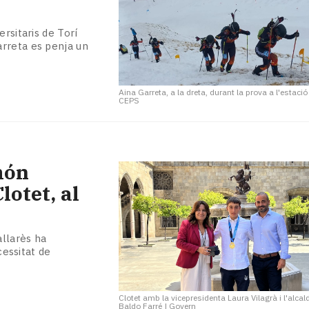
rsitaris de Torí
arreta es penja un
Aina Garreta, a la dreta, durant la prova a l'estació
CEPS
món
lotet, al
allarès ha
cessitat de
Clotet amb la vicepresidenta Laura Vilagrà i l'alcal
Baldo Farré
|
Govern