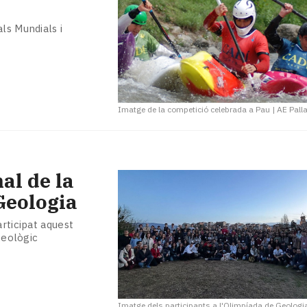
ls Mundials i
Imatge de la competició celebrada a Pau
|
AE Pall
al de la
Geologia
articipat aquest
geològic
Imatge dels participants a l'Olimpíada de Geologi