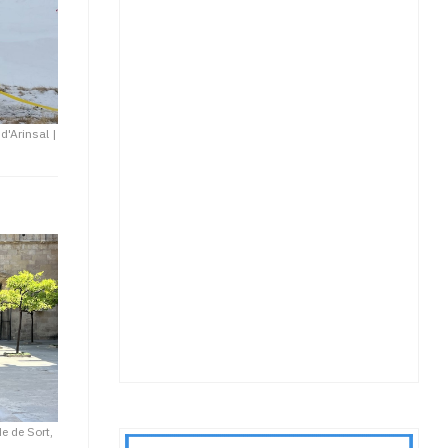
 d'Arinsal
|
de de Sort,