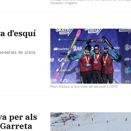
Geoparc Orígens
a d’esquí
edalles de plata
Marc Ràdua al lloc més alt del podi
|
CEPS
a per als
 Garreta