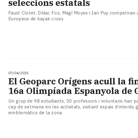
seleccions estatals
Subscriptors
La
Faust Clotet, Dídac Foz, Magí Moyes i Ian Puy competiran a
newsletter
Europeus de kayak cross
del
Pallars
Contingut
patrocinat
Lo
més
llegit...
Editorial
07/04/2025
El Geoparc Orígens acull la fin
16a Olimpíada Espanyola de 
Un grup de 98 estudiants, 50 professors i voluntaris han p
cap de setmana en les activitats, visitant espais d’interès 
emblemàtics de la zona