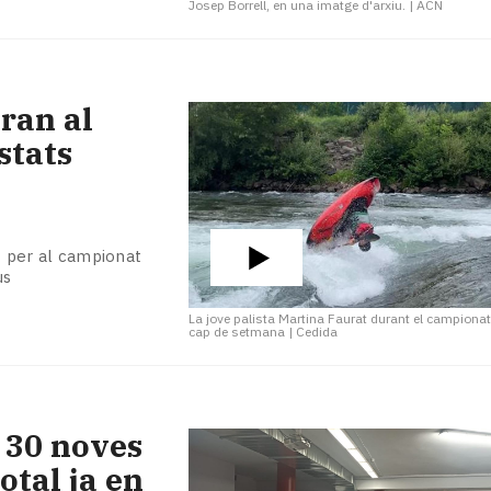
Josep Borrell, en una imatge d'arxiu.
|
ACN
ran al
stats
et per al campionat
us
La jove palista Martina Faurat durant el campiona
cap de setmana
|
Cedida
 30 noves
otal ja en