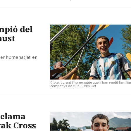
mpió del
aust
a ser homenatjat en
Clotet durant l'homenatge que li han rendit familia
companys de club
|
Urko Cot
roclama
yak Cross