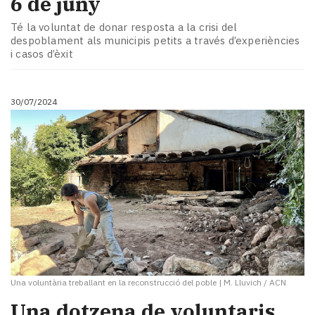
6 de juny
Té la voluntat de donar resposta a la crisi del
despoblament als municipis petits a través d’experiències
i casos d’èxit
30/07/2024
Una voluntària treballant en la reconstrucció del poble
|
M. Lluvich / ACN
Una dotzena de voluntaris