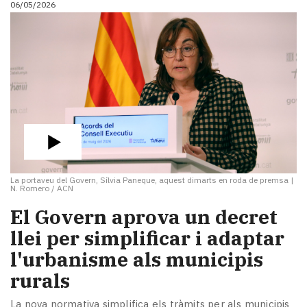
06/05/2026
i
turisme
Cultura
Esports
Mai
tant!
TV
i
mitjans
El
temps
La portaveu del Govern, Sílvia Paneque, aquest dimarts en roda de premsa
|
Reportatges
N. Romero / ACN
Entrevistes
El Govern aprova un decret
Enquestes
A
llei per simplificar i adaptar
escena!
l'urbanisme als municipis
Dis
rurals
la
teva!
La nova normativa simplifica els tràmits per als municipis