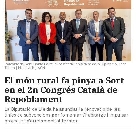
L'alcalde de Sort, Baldo Farré, al costat del president de la Diputació, Joan
Talarn
|
M. Lluvich / ACN
El món rural fa pinya a Sort
en el 2n Congrés Català de
Repoblament
La Diputació de Lleida ha anunciat la renovació de les
línies de subvencions per fomentar l’habitatge i impulsar
projectes d’arrelament al territori