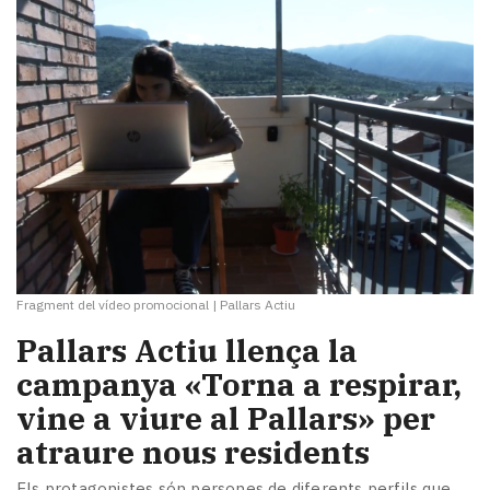
Fragment del vídeo promocional
|
Pallars Actiu
Pallars Actiu llença la
campanya «Torna a respirar,
vine a viure al Pallars» per
atraure nous residents
Els protagonistes són persones de diferents perfils que