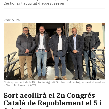
gestionar l'activitat d'aquest servei
27/01/2025
El vicepresident de la Diputació, Agustí Jiménez (al centre), aquest divendres
a Sort
|
M. Lluvich / ACN
Sort acollirà el 2n Congrés
Català de Repoblament el 5 i