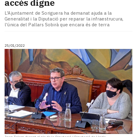
accés digne
L'Ajuntament de Soriguera ha demanat ajuda a la
Generalitat i la Diputació per reparar la infraestrucura,
l'única del Pallars Sobirà que encara és de terra
25/01/2022
Joan Talarn durant el ple de la Diputació
|
Diputació de Lleida