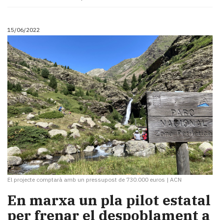
15/06/2022
El projecte comptarà amb un pressupost de 730.000 euros
|
ACN
En marxa un pla pilot estatal
per frenar el despoblament a