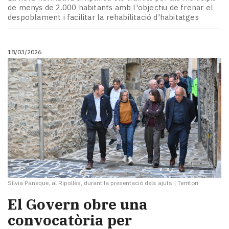
Subscriptors
de menys de 2.000 habitants amb l'objectiu de frenar el
La
despoblament i facilitar la rehabilitació d'habitatges
newsletter
del
Pallars
18/03/2026
Contingut
patrocinat
Lo
més
llegit...
Editorial
Sílvia Paneque, al Ripollès, durant la presentació dels ajuts
|
Territori
El Govern obre una
convocatòria per