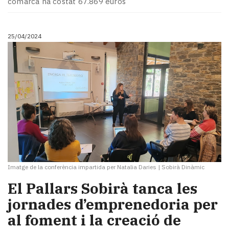
comarca ha costat 67.869 euros
Subscriptors
La
newsletter
25/04/2024
del
Pallars
Contingut
patrocinat
Lo
més
llegit...
Editorial
Imatge de la conferència impartida per Natalia Daries
|
Sobirà Dinàmic
El Pallars Sobirà tanca les
jornades d’emprenedoria per
al foment i la creació de