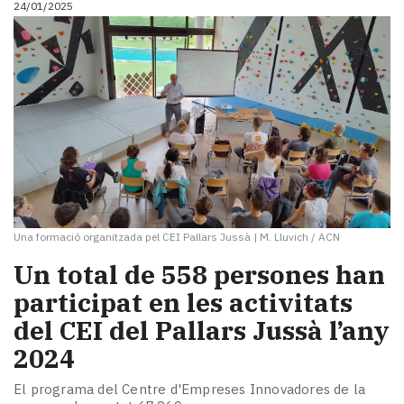
24/01/2025
i
turisme
Cultura
Esports
Mai
tant!
TV
i
mitjans
El
temps
Una formació organitzada pel CEI Pallars Jussà
|
M. Lluvich / ACN
Reportatges
Entrevistes
Un total de 558 persones han
Enquestes
participat en les activitats
A
del CEI del Pallars Jussà l’any
escena!
Dis
2024
la
teva!
El programa del Centre d'Empreses Innovadores de la