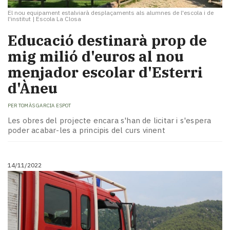
El nou equipament estalviarà desplaçaments als alumnes de l'escola i de
l'institut
|
Escola La Closa
Educació destinarà prop de
mig milió d'euros al nou
menjador escolar d'Esterri
d'Àneu
PER
TOMÀS GARCIA ESPOT
Les obres del projecte encara s'han de licitar i s'espera
poder acabar-les a principis del curs vinent
14/11/2022