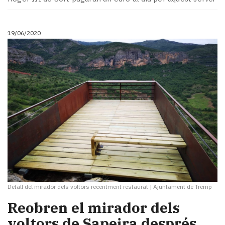
19/06/2020
Detall del mirador dels voltors recentment restaurat
|
Ajuntament de Tremp
​Reobren el mirador dels
voltors de Sapeira després