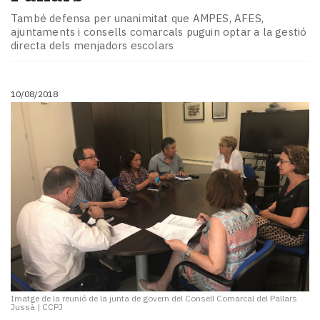
També defensa per unanimitat que AMPES, AFES,
ajuntaments i consells comarcals puguin optar a la gestió
directa dels menjadors escolars
10/08/2018
Imatge de la reunió de la junta de govern del Consell Comarcal del Pallars
Jussà
|
CCPJ