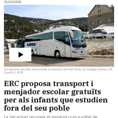
21/10/2025
i
turisme
Cultura
Esports
Mai
tant!
TV
i
mitjans
El
temps
Un autocar escolar estacionat a l'estació de Port Ainé, en imatge d'arxiu
|
M.
Reportatges
Lluvich / ACN
Entrevistes
ERC proposa transport i
Enquestes
A
menjador escolar gratuïts
escena!
per als infants que estudien
Dis
fora del seu poble
la
teva!
La llei actual reconeix el municipi com a unitat de