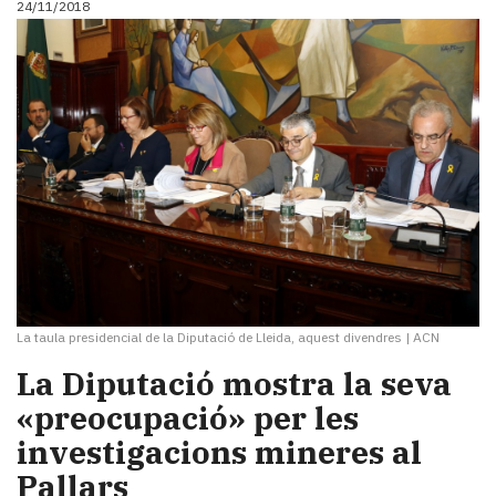
24/11/2018
La taula presidencial de la Diputació de Lleida, aquest divendres
|
ACN
La Diputació mostra la seva
«preocupació» per les
investigacions mineres al
Pallars