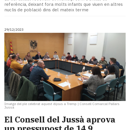
Subscriptors
referència, deixant fora molts infants que viuen en altres
La
nuclis de població dins del mateix terme
newsletter
del
Pallars
29/12/2023
Contingut
patrocinat
Lo
més
llegit...
Editorial
Imatge del ple celebrat aquest dijous a Tremp
|
Consell Comarcal Pallars
Jussà
El Consell del Jussà aprova
un pressupost ​de 14,9