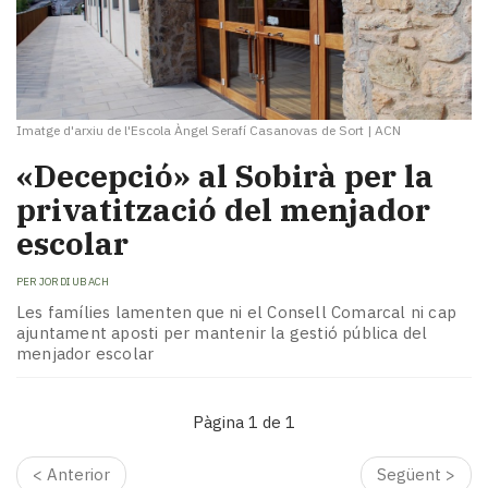
Imatge d'arxiu de l'Escola Àngel Serafí Casanovas de Sort
|
ACN
«Decepció» al Sobirà per la
privatització del menjador
escolar
PER
JORDI UBACH
Les famílies lamenten que ni el Consell Comarcal ni cap
ajuntament aposti per mantenir la gestió pública del
menjador escolar
Pàgina 1 de 1
< Anterior
Següent >