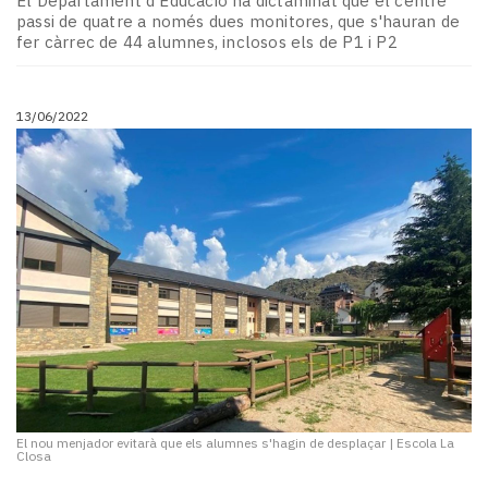
El Departament d'Educació ha dictaminat que el centre
passi de quatre a només dues monitores, que s'hauran de
fer càrrec de 44 alumnes, inclosos els de P1 i P2
13/06/2022
El nou menjador evitarà que els alumnes s'hagin de desplaçar
|
Escola La
Closa