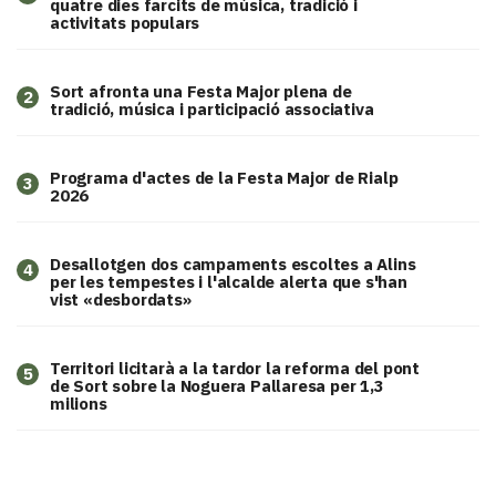
quatre dies farcits de música, tradició i
activitats populars
Sort afronta una Festa Major plena de
2
tradició, música i participació associativa
Programa d'actes de la Festa Major de Rialp
3
2026
​Desallotgen dos campaments escoltes a Alins
4
per les tempestes i l'alcalde alerta que s'han
vist «desbordats»
Territori licitarà a la tardor la reforma del pont
5
de Sort sobre la Noguera Pallaresa per 1,3
milions