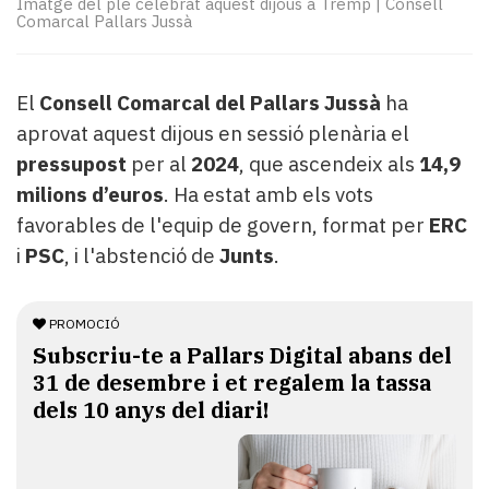
Imatge del ple celebrat aquest dijous a Tremp
|
Consell
Subscriptors
Comarcal Pallars Jussà
La
newsletter
del
El
Consell Comarcal del Pallars Jussà
ha
Pallars
Contingut
aprovat aquest dijous en sessió plenària el
patrocinat
pressupost
per al
2024
, que ascendeix als
14,9
Lo
milions d’euros
. Ha estat amb els vots
més
favorables de l'equip de govern, format per
ERC
llegit...
i
PSC
, i l'abstenció de
Junts
.
Editorial
PROMOCIÓ
Subscriu-te a Pallars Digital abans del
31 de desembre i et regalem la tassa
dels 10 anys del diari!