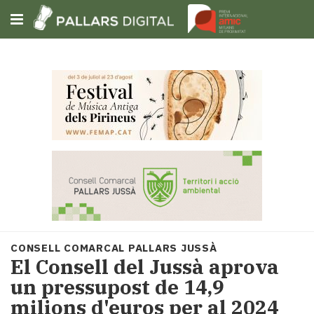
Subscriu-t'hi
Cerca
Portada
Opinió
Fem-
ho
fàcil
Successos
Societat
CONSELL COMARCAL PALLARS JUSSÀ
Política
El Consell del Jussà aprova
i
un pressupost ​de 14,9
municipis
milions d'euros per al 2024
Economia