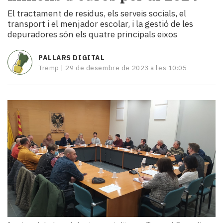
i
El tractament de residus, els serveis socials, el
turisme
transport i el menjador escolar, i la gestió de les
Cultura
depuradores són els quatre principals eixos
Esports
Mai
PALLARS DIGITAL
tant!
Tremp |
29 de desembre de 2023 a les 10:05
TV
i
mitjans
El
temps
Reportatges
Entrevistes
Enquestes
A
escena!
Dis
la
teva!