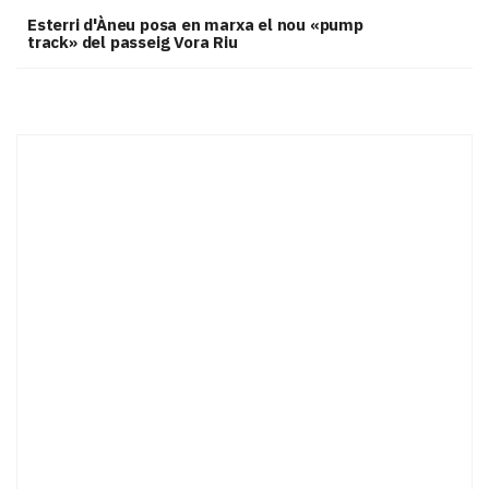
Esterri d'Àneu posa en marxa el nou «pump
track» del passeig Vora Riu