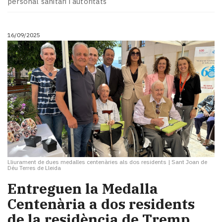
personal sanitari i autoritats
Subscriptors
La
newsletter
16/09/2025
del
Pallars
Contingut
patrocinat
Lo
més
llegit...
Editorial
Lliurament de dues medalles centenàries als dos residents
|
Sant Joan de
Déu Terres de Lleida
Entreguen la Medalla
Centenària a dos residents
de la residència de Tremp