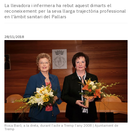
La llevadora i infermera ha rebut aquest dimarts el
reconeixement per la seva llarga trajectòria professional
en l'àmbit sanitari del Pallars
28/11/2018
Rosa Baró, a la dreta, durant l’acte a Tremp l’any 2008
|
Ajuntament de
Tremp