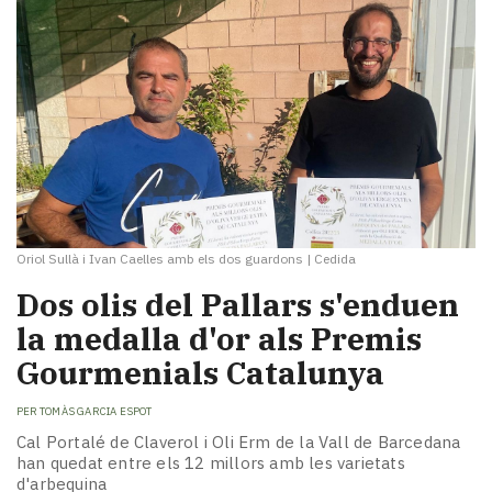
Oriol Sullà i Ivan Caelles amb els dos guardons
|
Cedida
Dos olis del Pallars s'enduen
la medalla d'or als Premis
Gourmenials Catalunya
PER
TOMÀS GARCIA ESPOT
Cal Portalé de Claverol i Oli Erm de la Vall de Barcedana
han quedat entre els 12 millors amb les varietats
d'arbequina