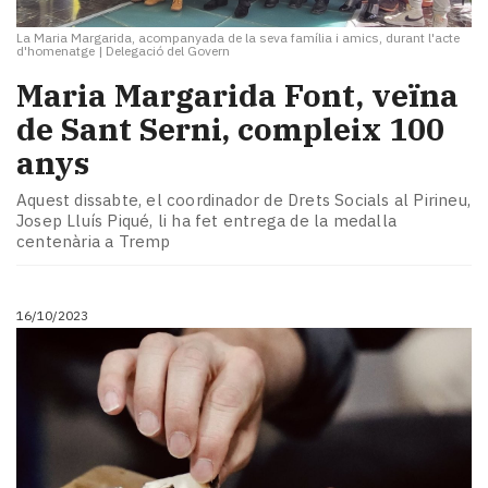
La Maria Margarida, acompanyada de la seva família i amics, durant l'acte
d'homenatge
|
Delegació del Govern
Maria Margarida Font, veïna
de Sant Serni, compleix 100
anys
Aquest dissabte, el coordinador de Drets Socials al Pirineu,
Josep Lluís Piqué, li ha fet entrega de la medalla
centenària a Tremp
16/10/2023