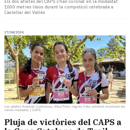
Els dos atletes del CAPS s’han coronat en la modalitat
1000 metres llisos durant la competició celebrada a
Castellar del Vallès
17/04/2024
Les atletes Rabbab Ouemmou, Alba Pont i Agnès Feliu exhibint mostrant les
seves medalles
|
CAPS
Pluja de victòries del CAPS a