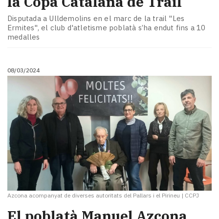
la Copa Catalana de Trail
Disputada a Ulldemolins en el marc de la trail "Les
Ermites", el club d'atletisme poblatà s’ha endut fins a 10
medalles
08/03/2024
Azcona acompanyat de diverses autoritats del Pallars i el Pirineu
|
CCPJ
El poblatà Manuel Azcona