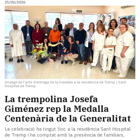
25/02/2026
i
turisme
Cultura
Esports
Mai
tant!
TV
i
mitjans
El
temps
Imatge de l'acte d'entrega de la medalla a la residència de Tremp
|
Sant
Reportatges
Hospital de Tremp
Entrevistes
La trempolina Josefa
Enquestes
A
Giménez rep la Medalla
escena!
Centenària de la Generalitat
Dis
la
La celebració ha tingut lloc a la residència Sant Hospital
teva!
de Tremp i ha comptat amb la presència de familiars,