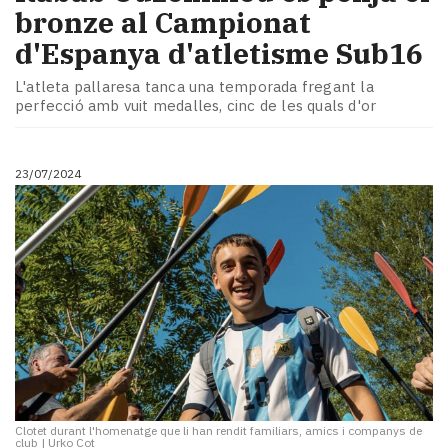
bronze al Campionat
d'Espanya d'atletisme Sub16
L'atleta pallaresa tanca una temporada fregant la
perfecció amb vuit medalles, cinc de les quals d'or
23/07/2024
Clotet durant l'homenatge que li han rendit familiars, amics i companys de
club
|
Urko Cot