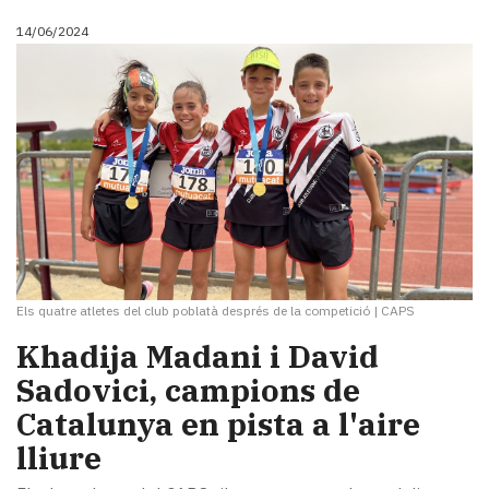
14/06/2024
Els quatre atletes del club poblatà després de la competició
|
CAPS
Khadija Madani i David
Sadovici, campions de
Catalunya en pista a l'aire
lliure