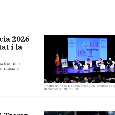
ncia 2026
at i la
a d’octubre a
municacions
Imatge d'una de les sessions de les jornades de 
dedicades a l'aigua
|
JxE