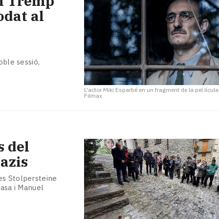
 i Tremp
odat al
oble sessió,
L'actor Miki Esparbé en un fragment de la pel·lícul
Filmax
s del
azis
es Stolpersteine
basa i Manuel