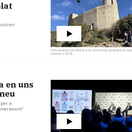
lat
mostren
L'excavació se centra a la zona més propera al cas
Lluvich / ACN
a en uns
ineu
 per a
s mereixem”