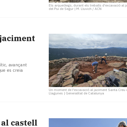
Els arqueòlegs, durant els treballs d'excavació al 
del Pui de Segur
|
M. Lluvich / ACN
 jaciment
ític, avançant
ue es creia
Un moment de l'excavació al jaciment Santa Creu 
Llagunes
|
Generalitat de Catalunya
al castell