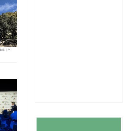
tell
|
M.