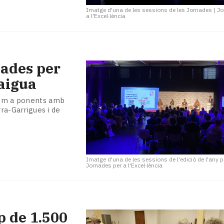
Imatge d'una de les sessions de les Jornades
|
Jo
a l'Excel·lència
nades per
'aigua
 com a ponents amb
rra-Garrigues i de
Imatge d'una de les sessions de l'edició de l'any 
Jornades per a l'Excel·lència
p de 1.500