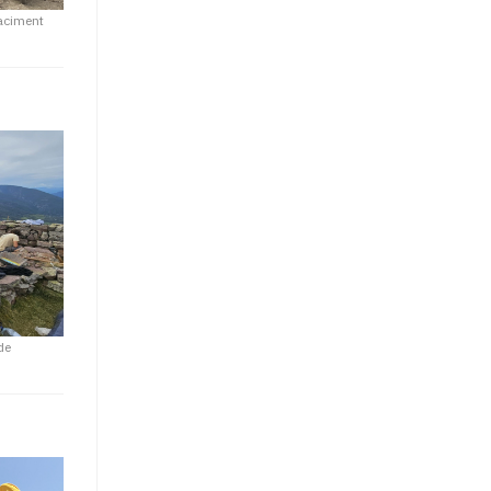
jaciment
de