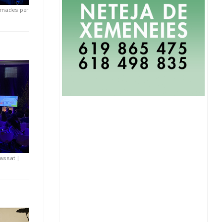
rnades per
passat
|