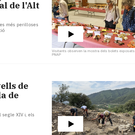
l de l'Alt
es més perilloses
ció
Visitants observen la mostra dels bolets exposats
PNAP
ells de
la de
 segle XIV i, els