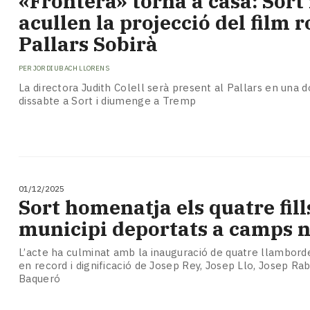
«Frontera» torna a casa: Sort
Subscriptors
acullen la projecció del film r
La
newsletter
Pallars Sobirà
del
Pallars
PER
JORDI UBACH LLORENS
Contingut
La directora Judith Colell serà present al Pallars en una d
patrocinat
dissabte a Sort i diumenge a Tremp
Lo
més
llegit...
Editorial
01/12/2025
Sort homenatja els quatre fill
municipi deportats a camps n
L’acte ha culminat amb la inauguració de quatre llambord
en record i dignificació de Josep Rey, Josep Llo, Josep Ra
Baqueró