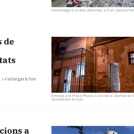
Homenatge a un dels deportats a Sort
|
Ajuntamen
s de
tats
 s'allargarà fins
Entrada a la Presó-Museu Camí de la Llibertat de S
Ajuntament de Sort
cions a