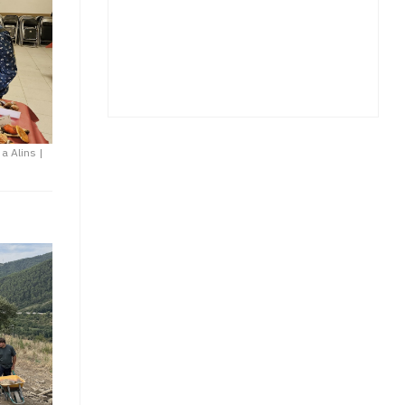
 a Alins
|