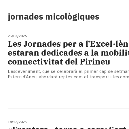
i
turisme
jornades micològiques
Cultura
Esports
Mai
25/03/2026
tant!
Les Jornades per a l’Excel·lè
TV
estaran dedicades a la mobilit
i
mitjans
connectivitat del Pirineu
El
temps
L’esdeveniment, que se celebrarà el primer cap de setman
Esterri d’Àneu, abordarà reptes com el transport i les co
Reportatges
Entrevistes
Enquestes
A
escena!
Dis
la
18/12/2025
teva!