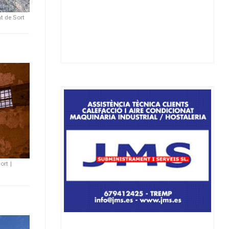
t de Sort
ort
|