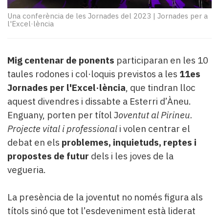
Subscriptors
La
Una conferència de les Jornades del 2023
|
Jornades per a
l'Excel·lència
newsletter
del
Pallars
Contingut
Mig centenar de ponents
participaran en les 10
patrocinat
taules rodones i col·loquis previstos a les
11es
Lo
Jornades per l'Excel·lència
, que tindran lloc
més
aquest divendres i dissabte a Esterri d’Àneu.
llegit...
Enguany, porten per títol J
oventut al Pirineu.
Editorial
Projecte vital i professional
i volen centrar el
debat en els
problemes, inquietuds, reptes i
propostes de futur
dels i les joves de la
vegueria.
La presència de la joventut no només figura als
títols sinó que tot l’esdeveniment està liderat