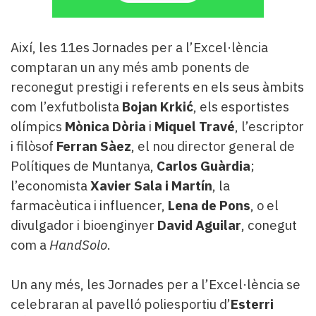
Així, les 11es Jornades per a l’Excel·lència
comptaran un any més amb ponents de
reconegut prestigi i referents en els seus àmbits
com l’exfutbolista
Bojan Krkić
, els esportistes
olímpics
Mònica Dòria
i
Miquel Travé
, l’escriptor
i filòsof
Ferran Sàez
, el nou director general de
Polítiques de Muntanya,
Carlos Guàrdia
;
l’economista
Xavier Sala i Martín
, la
farmacèutica i influencer,
Lena de Pons
, o el
divulgador i bioenginyer
David Aguilar
, conegut
com a
HandSolo
.
Un any més, les Jornades per a l’Excel·lència se
celebraran al pavelló poliesportiu d’
Esterri