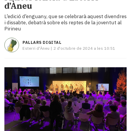
d’Àneu
i
turisme
L’edició d’enguany, que se celebrarà aquest divendres
Cultura
i dissabte, debatrà sobre els reptes de la joventut al
Esports
Pirineu
Mai
tant!
PALLARS DIGITAL
TV
Esterri d'Àneu |
2 d'octubre de 2024 a les 10:51
i
mitjans
El
temps
Reportatges
Entrevistes
Enquestes
A
escena!
Dis
la
teva!