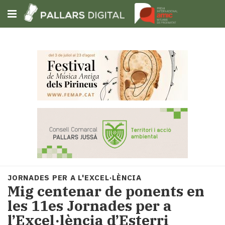
Subscriu-t'hi
Cerca
Portada
Opinió
Fem-
ho
fàcil
Successos
Societat
JORNADES PER A L'EXCEL·LÈNCIA
Política
Mig centenar de ponents en
i
les 11es Jornades per a
municipis
l’Excel·lència d’Esterri
Economia