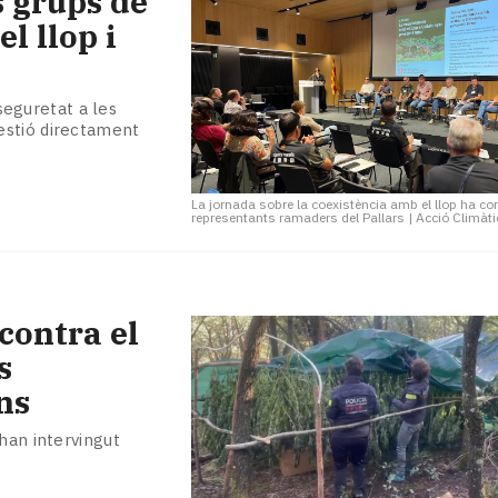
 grups de
l llop i
 seguretat a les
estió directament
La jornada sobre la coexistència amb el llop ha 
representants ramaders del Pallars
|
Acció Climàti
contra el
s
ns
han intervingut