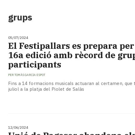
i
turisme
grups
Cultura
Esports
Mai
05/07/2024
tant!
El Festipallars es prepara per
TV
16a edició amb rècord de gru
i
mitjans
participants
El
temps
PER
TOMÀS GARCIA ESPOT
Reportatges
Fins a 14 formacions musicals actuaran al certamen, que t
Entrevistes
juliol a la platja del Piolet de Salàs
Enquestes
A
escena!
Dis
la
12/06/2024
teva!