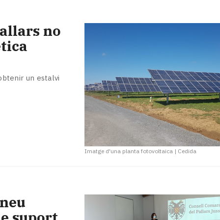
allars no
tica
obtenir un estalvi
Imatge d'una planta fotovoltaica
|
Cedida
ineu
de suport