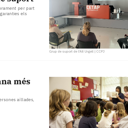
sorament per part
garanties els
Grup de suport de l'Alt Urgell
|
CCPJ
mana més
ersones aïllades,