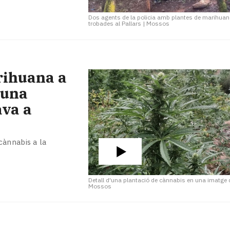
Dos agents de la policia amb plantes de marihua
trobades al Pallars
|
Mossos
rihuana a
’una
ava a
cànnabis a la
Detall d'una plantació de cànnabis en una imatge 
Mossos