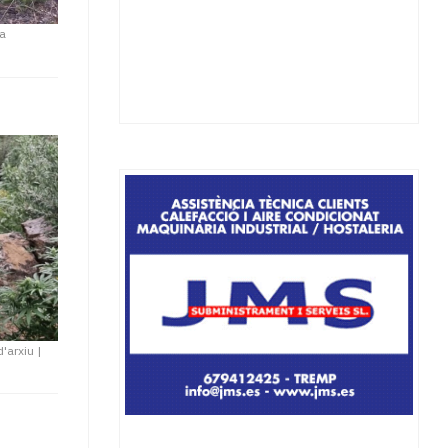
na
d'arxiu
|