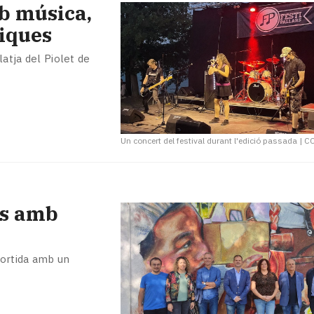
mb música,
tiques
latja del Piolet de
Un concert del festival durant l'edició passada
|
C
rs amb
sortida amb un