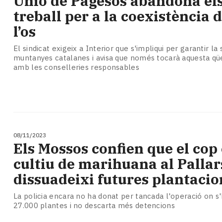
Unió de Pagesos abandona els
Subscriptors
treball per a la coexistència de
La
newsletter
l’os
del
Pallars
El sindicat exigeix a Interior que s'impliqui per garantir la
muntanyes catalanes i avisa que només tocarà aquesta qü
Contingut
amb les conselleries responsables
patrocinat
Lo
més
llegit...
Editorial
08/11/2023
Els Mossos confien que el cop 
cultiu de marihuana al Pallar
dissuadeixi futures plantacio
La policia encara no ha donat per tancada l'operació on s'
27.000 plantes i no descarta més detencions