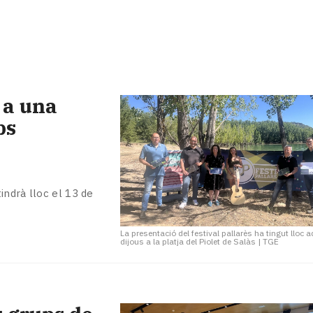
 a una
ps
indrà lloc el 13 de
La presentació del festival pallarès ha tingut lloc 
dijous a la platja del Piolet de Salàs
|
TGE