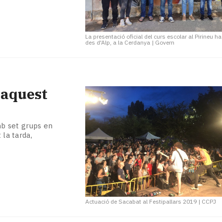
La presentació oficial del curs escolar al Pirineu ha
des d'Alp, a la Cerdanya
|
Govern
 aquest
amb set grups en
 la tarda,
Actuació de Sacabat al Festipallars 2019
|
CCPJ