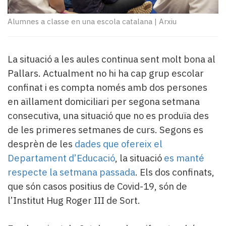
Subscriptors
La
Alumnes a classe en una escola catalana
|
Arxiu
newsletter
del
Pallars
La situació a les aules continua sent molt bona al
Contingut
patrocinat
Pallars. Actualment no hi ha cap grup escolar
Lo
confinat i es compta només amb dos persones
més
en aïllament domiciliari per segona setmana
llegit...
consecutiva, una situació que no es produïa des
Editorial
de les primeres setmanes de curs. Segons es
desprèn de les
dades que ofereix el
Departament d’Educació
, la situació
es manté
respecte la setmana passada
. Els dos confinats,
que són casos positius de Covid-19, són de
l’Institut Hug Roger III de Sort.