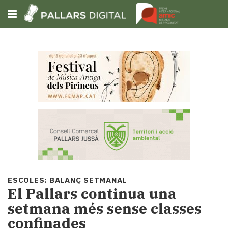
Subscriu-t'hi
Cerca
Portada
Opinió
Fem-
ho
fàcil
Successos
Societat
ESCOLES: BALANÇ SETMANAL
Política
El Pallars continua una
i
setmana més sense classes
municipis
confinades
Economia