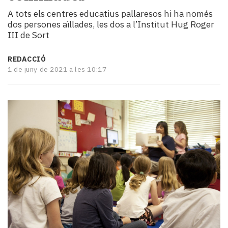
i
A tots els centres educatius pallaresos hi ha només
turisme
dos persones aïllades, les dos a l’Institut Hug Roger
Cultura
III de Sort
Esports
Mai
REDACCIÓ
tant!
1 de juny de 2021 a les 10:17
TV
i
mitjans
El
temps
Reportatges
Entrevistes
Enquestes
A
escena!
Dis
la
teva!