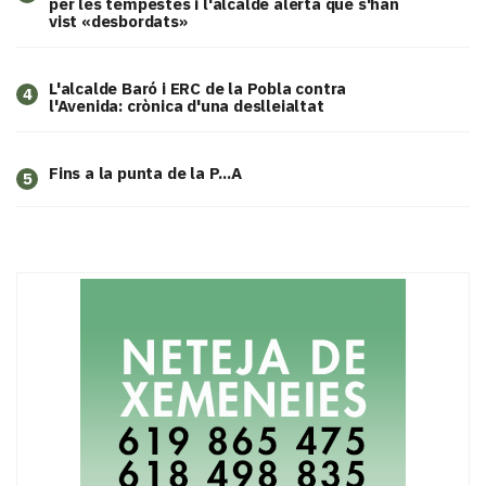
per les tempestes i l'alcalde alerta que s'han
vist «desbordats»
L'alcalde Baró i ERC de la Pobla contra
4
l'Avenida: crònica d'una deslleialtat
Fins a la punta de la P...A
5