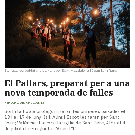
Els fallaires poblatans baixant per Sant Magdalena
|
Joan Llimiñana
El Pallars, preparat per a una
nova temporada de falles
PER
JORDI UBACH LLORENS
Sort i la Pobla protagonitzaran les primeres baixades el
13 i el 17 de juny; Isil, Alins i Espot les faran per Sant
Joan; València i Llavorsí la vigília de Sant Pere, Alós el 4
de juliol i la Guingueta d'Àneu l'11