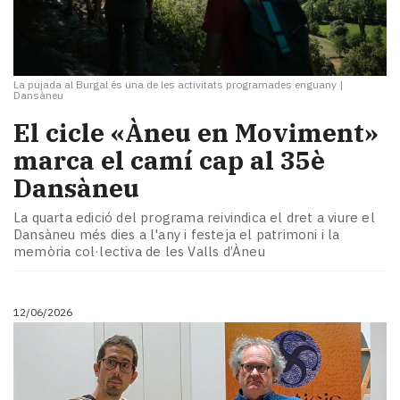
La pujada al Burgal és una de les activitats programades enguany
|
Dansàneu
​El cicle «Àneu en Moviment»
marca el camí cap al 35è
Dansàneu
La quarta edició del programa reivindica el dret a viure el
Dansàneu més dies a l'any i festeja el patrimoni i la
memòria col·lectiva de les Valls d’Àneu
12/06/2026