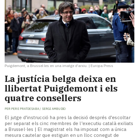
Puigdemont, a Brussel·les en una imatge d'arxiu.
|
Europa Press
La justícia belga deixa en
llibertat Puigdemont i els
quatre consellers
PER
PERE PRATDESABA / SERGI AMBUDIO
El jutge d'instrucció ha pres la decisió després d'escoltar
per separat els cinc membres de l'executiu català exiliats
a Brussel·les | El magistrat els ha imposat com a única
mesura cautelar que estiguin en un lloc conegut de