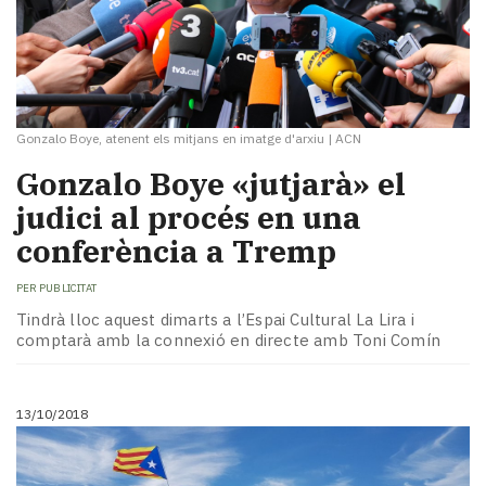
Gonzalo Boye, atenent els mitjans en imatge d'arxiu
|
ACN
Gonzalo Boye «jutjarà» el
judici al procés en una
conferència a Tremp
PER
PUBLICITAT
Tindrà lloc aquest dimarts a l’Espai Cultural La Lira i
comptarà amb la connexió en directe amb Toni Comín
13/10/2018