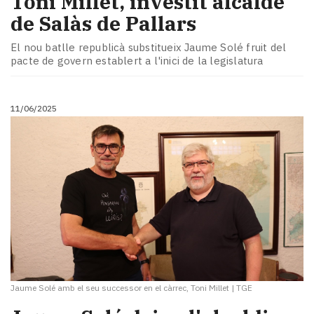
Toni Millet, investit alcalde
de Salàs de Pallars
El nou batlle republicà substitueix Jaume Solé fruit del
pacte de govern establert a l'inici de la legislatura
11/06/2025
Jaume Solé amb el seu successor en el càrrec, Toni Millet
|
TGE