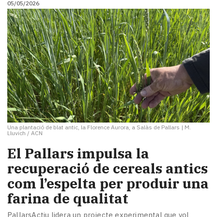
05/05/2026
i
turisme
Cultura
Esports
Mai
tant!
TV
i
mitjans
El
temps
Una plantació de blat antic, la Florence Aurora, a Salàs de Pallars
|
M.
Reportatges
Lluvich / ACN
Entrevistes
El Pallars impulsa la
Enquestes
A
recuperació de cereals antics
escena!
com l’espelta per produir una
Dis
farina de qualitat
la
teva!
PallarsActiu lidera un projecte experimental que vol