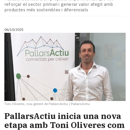
Subscriptors
reforçar el sector primari i generar valor afegit amb
La
productes més sostenibles i diferenciats
newsletter
del
Pallars
06/10/2025
Contingut
patrocinat
Lo
més
llegit...
Editorial
Toni Oliveres, nou gerent de PallarsActiu
|
PallarsActiu
PallarsActiu inicia una nova
etapa amb Toni Oliveres com