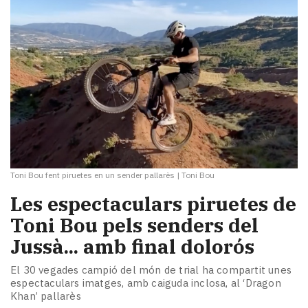
Toni Bou fent piruetes en un sender pallarès
|
Toni Bou
Les espectaculars piruetes de
Toni Bou pels senders del
Jussà... amb final dolorós
El 30 vegades campió del món de trial ha compartit unes
espectaculars imatges, amb caiguda inclosa, al ‘Dragon
Khan’ pallarès