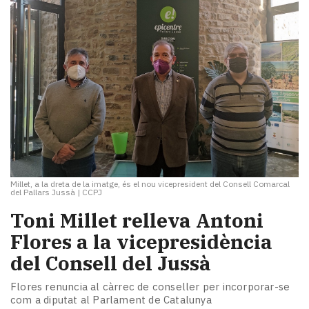
Millet, a la dreta de la imatge, és el nou vicepresident del Consell Comarcal
del Pallars Jussà
|
CCPJ
Toni Millet relleva Antoni
Flores a la vicepresidència
del Consell del Jussà
Flores renuncia al càrrec de conseller per incorporar-se
com a diputat al Parlament de Catalunya