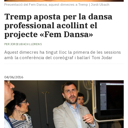
Presentació del Fem Dansa, aquest dimecres a Tremp
|
Jordi Ubach
Tremp aposta per la dansa
professional acollint el
projecte «Fem Dansa»
PER
JORDI UBACH LLORENS
Aquest dimecres ha tingut lloc la primera de les sessions
amb la conferència del coreògraf i ballarí Toni Jodar
04/06/2016