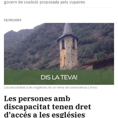
govern de coalició proposada pels cupaires
15/03/2023
L'accessibilitat a les esglésies és un tema de controvèrsia
|
Arxiu
Les persones amb
discapacitat tenen dret
d'accés a les esglésies