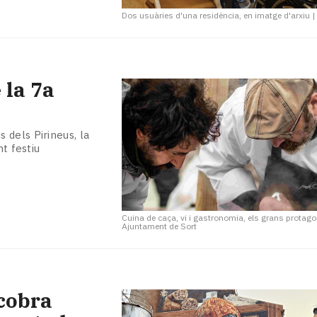
Dos usuàries d'una residència, en imatge d'arxiu
 la 7a
 dels Pirineus, la
nt festiu
Cuina de caça, vi i gastronomia, els grans protag
Ajuntament de Sort
 cobra