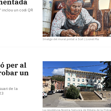
gmentada
" inclou un codi QR
Imatge del mural pintat a Sort
|
Lionel Pla
ó per al
 robar un
suari de la
23
La residència Nostra Senyora de Ribera de la Pobl