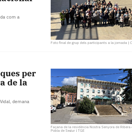
guda com a
Foto final de grup dels participants a la jornada
|
ques per
a de la
 Vidal, demana
Façana de la residència Nostra Senyora de Ribera 
Pobla de Segur
|
TGE