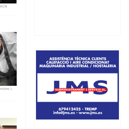
|
ACN
onistes
|