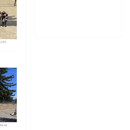
CCPJ
de la