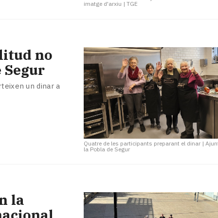
imatge d'arxiu
|
TGE
litud no
e Segur
rteixen un dinar a
Quatre de les participants preparant el dinar
|
Ajun
la Pobla de Segur
n la
nacional