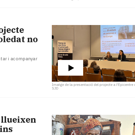
ojecte
oledat no
ectar i acompanyar
Imatge de la presentació del projecte a l'Epicentre
SJD
 llueixen
ins