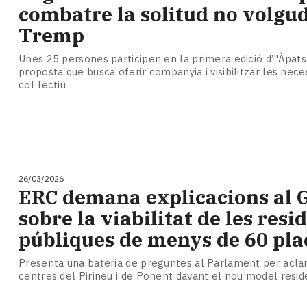
Subscriptors
combatre la solitud no volgu
La
Tremp
newsletter
del
Unes 25 persones participen en la primera edició d’"Àpats 
Pallars
proposta que busca oferir companyia i visibilitzar les nece
Contingut
col·lectiu
patrocinat
Lo
més
llegit...
Editorial
26/03/2026
ERC demana explicacions al 
sobre la viabilitat de les resi
públiques de menys de 60 pla
Presenta una bateria de preguntes al Parlament per aclari
centres del Pirineu i de Ponent davant el nou model resid