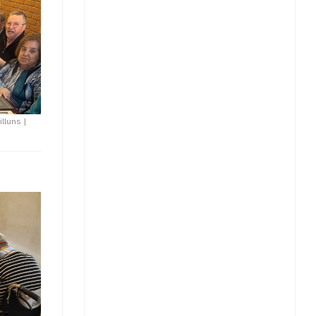
illuns
|