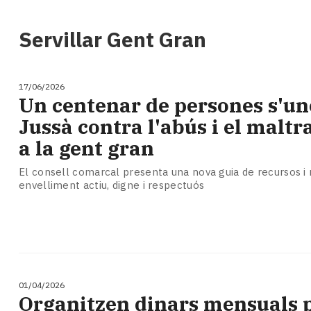
i
turisme
Servillar Gent Gran
Cultura
Esports
Mai
17/06/2026
tant!
Un centenar de persones s'un
TV
Jussà contra l'abús i el malt
i
mitjans
a la gent gran
El
temps
El consell comarcal presenta una nova guia de recursos i r
envelliment actiu, digne i respectuós
Reportatges
Entrevistes
Enquestes
A
escena!
Dis
la
01/04/2026
teva!
Organitzen dinars mensuals 