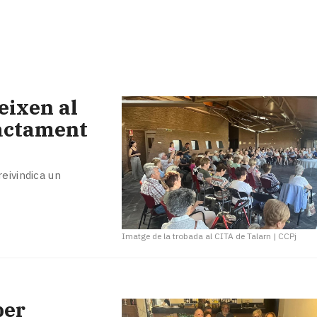
eixen al
ractament
eivindica un
Imatge de la trobada al CITA de Talarn
|
CCPj
per