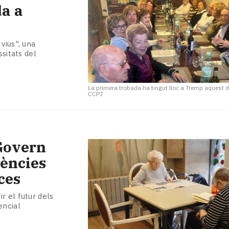
da a
vius", una
ssitats del
La primera trobada ha tingut lloc a Tremp aquest d
CCPJ
Govern
dències
ces
r el futur dels
encial