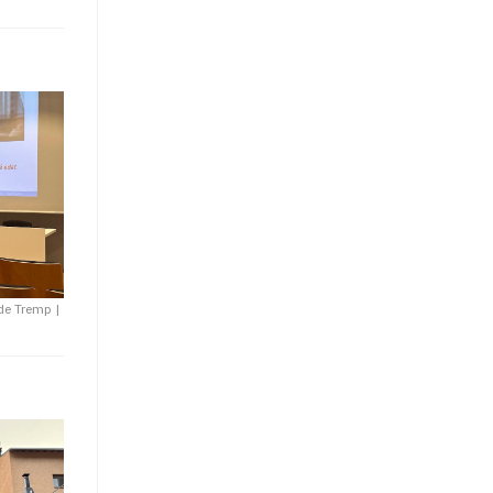
 de Tremp
|