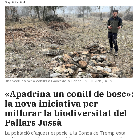
05/02/2024
i
turisme
Cultura
Esports
Mai
tant!
TV
i
mitjans
El
temps
Una vedruna per a conills a Gavet de la Conca
|
M. Lluvich / ACN
Reportatges
Entrevistes
«Apadrina un conill de bosc»:
Enquestes
la nova iniciativa per
A
millorar la biodiversitat del
escena!
Dis
Pallars Jussà
la
teva!
La població d'aquest espècie a la Conca de Tremp està