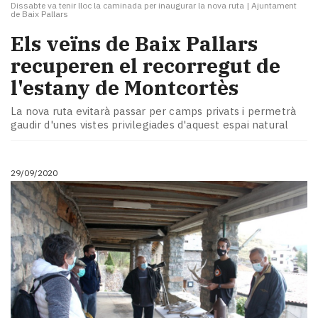
Dissabte va tenir lloc la caminada per inaugurar la nova ruta
|
Ajuntament
de Baix Pallars
Els veïns de Baix Pallars
recuperen el recorregut de
l'estany de Montcortès
La nova ruta evitarà passar per camps privats i permetrà
gaudir d'unes vistes privilegiades d'aquest espai natural
29/09/2020