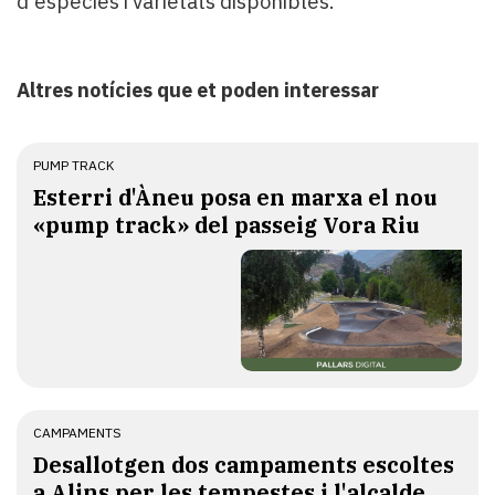
d'espècies i varietats disponibles.
Altres notícies que et poden interessar
PUMP TRACK
Esterri d'Àneu posa en marxa el nou
«pump track» del passeig Vora Riu
CAMPAMENTS
​Desallotgen dos campaments escoltes
a Alins per les tempestes i l'alcalde