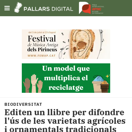
Subscriu-t'hi
Cerca
Portada
Opinió
Fem-
ho
fàcil
Successos
Societat
BIODIVERSITAT
Política
Editen un llibre per difondre
i
l'ús de les varietats agrícoles
municipis
i ornamentals tradicionals
Economia