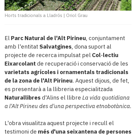
Subscriptors
La
newsletter
Horts tradicionals a Lladrós
|
Oriol Grau
del
Pallars
Contingut
El
Parc Natural de l'Alt Pirineu
, conjuntament
patrocinat
amb l'entitat
Salvatgines
, dona suport al
Lo
projecte de recerca impulsat pel
Col·lectiu
més
Eixarcolant
de recuperació i conservació de les
llegit...
Editorial
varietats agrícoles i ornamentals tradicionals
de la zona de l'Alt Pirineu
. Aquest dijous, de fet,
es presentarà a la llibreria especialitzada
Naturallibres
d'Alins el llibre
La vida quotidiana
a l'Alt Pirineu des d'una perspectiva etnobotànica
.
L'obra visualitza aquest projecte i recull el
testimoni de
més d'una seixantena de persones