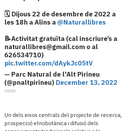
🗓️ Dijous 22 de desembre de 2022 a
les 18h a Alins a
@Naturallibres
📝Activitat gratuïta (cal inscriure’s a
naturallibres@gmail.com o al
626534710)
pic.twitter.com/dAykJc05tV
— Parc Natural de l'Alt Pirineu
(@pnaltpirineu)
December 13, 2022
Un dels eixos centrals del projecte de recerca,
prospecció etnobotànica i difusió dels