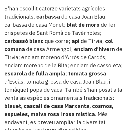
S'han escollit catorze varietats agrícoles
tradicionals:
carbassa
de casa Joan Blau;
carbassa de casa Monet;
blat de moro
de fer
crispetes de Sant Romà de Tavèrnoles;
carbassó blanc
que corre;
api
de Tírvia;
col
comuna
de casa Armengol;
enciam d'hivern
de
Tírvia; enciam moreno d'Arròs de Cardós;
enciam moreno de la Rita; enciam de cassoleta;
escarola de fulla ampla
;
tomata grossa
d'Escàs; tomata grossa de casa Joan Blau, i
tomàquet popa de vaca. També s'han posat a la
venta sis espècies ornamentals tradicionals:
blauet, cascall de casa Marxanta, cosmos,
espueles, malva rosa i rosa mística
. Més
endavant, es preveu ampliar la diversitat