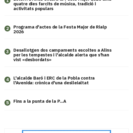
1
quatre dies farcits de música, tradició i
activitats populars
Programa d'actes de la Festa Major de Rialp
2
2026
​Desallotgen dos campaments escoltes a Alins
3
per les tempestes i l'alcalde alerta que s'han
vist «desbordats»
L'alcalde Baró i ERC de la Pobla contra
4
l'Avenida: crònica d'una deslleialtat
Fins a la punta de la P...A
5