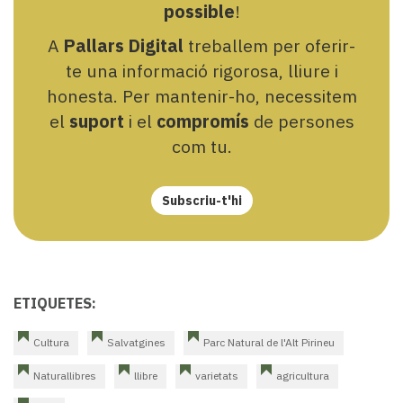
possible
!
A
Pallars Digital
treballem per oferir-
te una informació rigorosa, lliure i
honesta. Per mantenir-ho, necessitem
el
suport
i el
compromís
de persones
com tu.
Subscriu-t'hi
ETIQUETES:
Cultura
Salvatgines
Parc Natural de l'Alt Pirineu
Naturallibres
llibre
varietats
agricultura