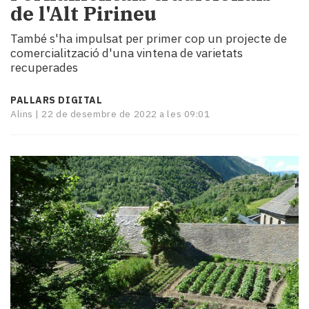
de l'Alt Pirineu
i
turisme
També s'ha impulsat per primer cop un projecte de
Cultura
comercialització d'una vintena de varietats
Esports
recuperades
Mai
tant!
PALLARS DIGITAL
TV
Alins |
22 de desembre de 2022 a les 09:01
i
mitjans
El
temps
Reportatges
Entrevistes
Enquestes
A
escena!
Dis
la
teva!