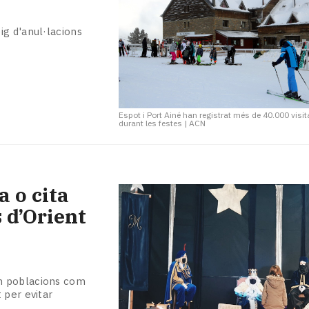
ig d'anul·lacions
Espot i Port Ainé han registrat més de 40.000 visi
durant les festes
|
ACN
 o cita
s d’Orient
n poblacions com
 per evitar