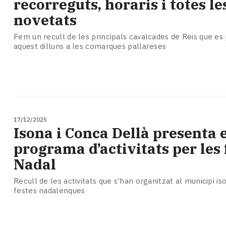
recorreguts, horaris i totes le
Subscriptors
La
novetats
newsletter
del
Fem un recull de les principals cavalcades de Reis que es
aquest dilluns a les comarques pallareses
Pallars
Contingut
patrocinat
Lo
més
llegit...
Editorial
17/12/2025
Isona i Conca Dellà presenta e
programa d’activitats per les 
Nadal
Recull de les activitats que s'han organitzat al municipi i
festes nadalenques