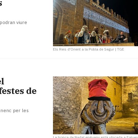
s
 podran viure
Els Reis d'Orient a la Pobla de Segur
|
TGE
l
festes de
sonenc per les
La tronca de Nadal enguany està ubicada a Figuer