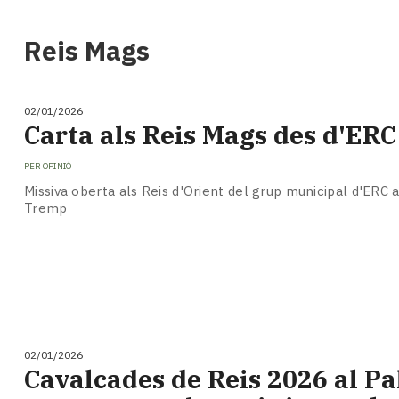
i
turisme
Reis Mags
Cultura
Esports
Mai
02/01/2026
tant!
Carta als Reis Mags des d'ER
TV
i
PER
OPINIÓ
mitjans
Missiva oberta als Reis d'Orient del grup municipal d'ERC 
El
Tremp
temps
Reportatges
Entrevistes
Enquestes
A
escena!
Dis
02/01/2026
la
Cavalcades de Reis 2026 al Pal
teva!