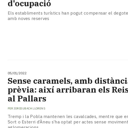
d'ocupació
Els establiments turístics han pogut compensar el degote
amb noves reserves
05/01/2022
Sense caramels, amb distància
prèvia: així arribaran els Rei
al Pallars
PER
JORDI UBACH LLORENS
Tremp i la Pobla mantenen les cavalcades, mentre que e
Sort o Esterri d’Àneu s’ha optat per actes sense moviment
aglomeracions