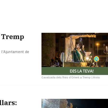
C Tremp
a l'Ajuntament de
Cavalcada dels Reis d'Orient a Tremp
|
Arxiu
lars: