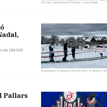
d'Orcau
|
Ajuntament d'Isona i Conca Dellà
ió
Nadal,
és de 180.000
Esquiadors a l'estació de Port Ainé
|
O. Bosch / A
 Pallars