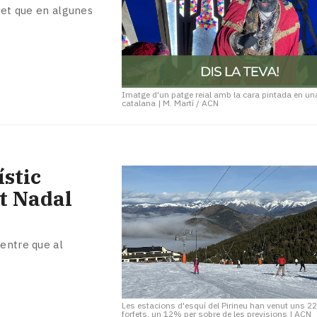
 fet que en algunes
Imatge d'un patge reial amb la cara pintada en una
catalana
|
M. Martí / ACN
ístic
st Nadal
mentre que al
Les estacions d'esquí del Pirineu han venut uns 2
forfets, un 12% per sobre de les previsions
|
ACN