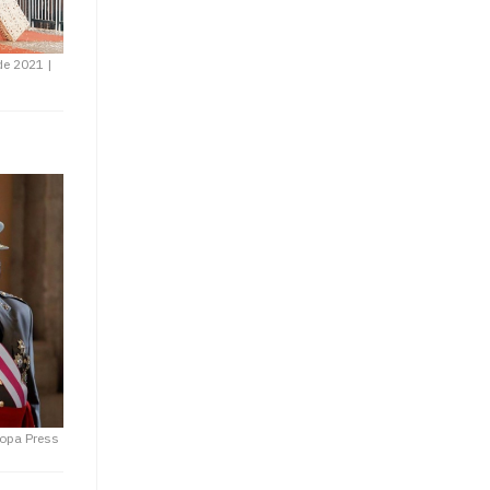
 de 2021
|
opa Press