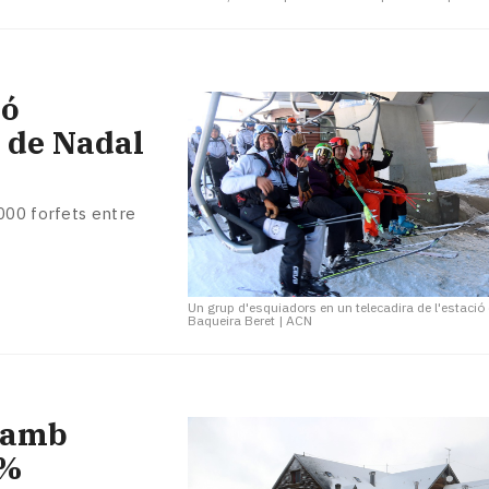
ió
s de Nadal
000 forfets entre
Un grup d'esquiadors en un telecadira de l'estació
Baqueira Beret
|
ACN
s amb
0%