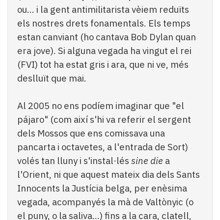
ou... i la gent antimilitarista vèiem reduïts
els nostres drets fonamentals. Els temps
estan canviant (ho cantava Bob Dylan quan
era jove). Si alguna vegada ha vingut el rei
(FVI) tot ha estat gris i ara, que ni ve, més
deslluït que mai.
Al 2005 no ens podíem imaginar que "el
pájaro" (com així s'hi va referir el sergent
dels Mossos que ens comissava una
pancarta i octavetes, a l'entrada de Sort)
volés tan lluny i s'instal·lés
sine die
a
l'Orient, ni que aquest mateix dia dels Sants
Innocents la Justícia belga, per enèsima
vegada, acompanyés la mà de Valtònyic (o
el puny, o la saliva...) fins a la cara, clatell,