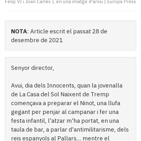
Subscriptors
Felip VI i Joan Carles I, en una imatge d'arxiu
|
Europa Press
La
newsletter
del
Pallars
NOTA
: Article escrit el passat 28 de
Contingut
desembre de 2021
patrocinat
Lo
més
llegit...
Senyor director,
Editorial
Avui, dia dels Innocents, quan la jovenalla
de La Casa del Sol Naixent de Tremp
començava a preparar el Ninot, una llufa
gegant per penjar al campanar i fer una
festa infantil, l'atzar m'ha portat, en una
taula de bar, a parlar d'antimilitarisme, dels
reis espanyols al Pallars... mentre el