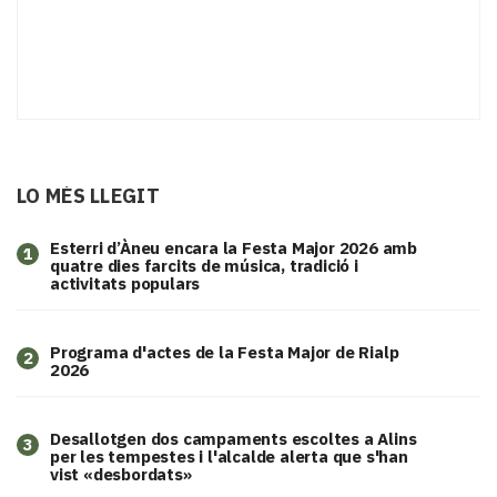
LO MÉS LLEGIT
Esterri d’Àneu encara la Festa Major 2026 amb
1
quatre dies farcits de música, tradició i
activitats populars
Programa d'actes de la Festa Major de Rialp
2
2026
​Desallotgen dos campaments escoltes a Alins
3
per les tempestes i l'alcalde alerta que s'han
vist «desbordats»