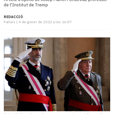
i
de l'Institut de Tremp
turisme
Cultura
REDACCIÓ
Esports
Pallars |
4 de gener de 2022 a les 16:07
Mai
tant!
TV
i
mitjans
El
temps
Reportatges
Entrevistes
Enquestes
A
escena!
Dis
la
teva!