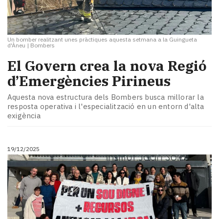
Un bomber realitzant unes pràctiques aquesta setmana a la Guingueta
d'Àneu
|
Bombers
​El Govern crea la nova Regió
d’Emergències Pirineus
Aquesta nova estructura dels Bombers busca millorar la
resposta operativa i l'especialització en un entorn d'alta
exigència
19/12/2025