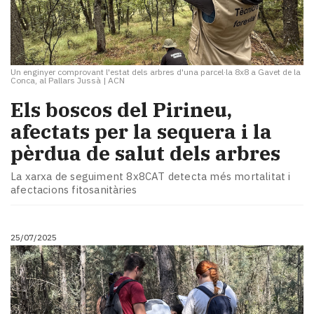
Un enginyer comprovant l'estat dels arbres d'una parcel·la 8x8 a Gavet de la
Conca, al Pallars Jussà
|
ACN
​Els boscos del Pirineu,
afectats per la sequera i la
pèrdua de salut dels arbres
La xarxa de seguiment 8x8CAT detecta més mortalitat i
afectacions fitosanitàries
25/07/2025