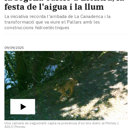
festa de l'aigua i la llum
La iniciativa recorda l'arribada de La Canadenca i la
transformació que va viure el Pallars amb les
construccions hidroelèctriques
09/09/2025
Una càmera de seguiment capta la presència d'un linx ibèric al Pirineu
|
ADLO Pirineu