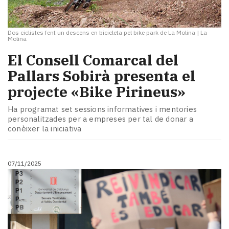
Dos ciclistes fent un descens en bicicleta pel bike park de La Molina
|
La
Molina
​El Consell Comarcal del
Pallars Sobirà presenta el
projecte «Bike Pirineus»
Ha programat set sessions informatives i mentories
personalitzades per a empreses per tal de donar a
conèixer la iniciativa
07/11/2025