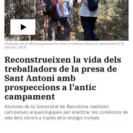
Alumnes de la UB prospectant la zona on estava situat el campament
|
M.
Lluvich / ACN
​Reconstrueixen la vida dels
treballadors de la presa de
Sant Antoni amb
prospeccions a l'antic
campament
Alumnes de la Universitat de Barcelona realitzen
campanyes arqueològiques per analitzar les condicions de
vida dels obrers a través dels vestigis trobats