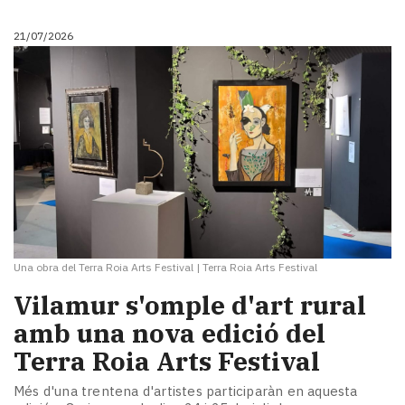
Subscriptors
La
21/07/2026
newsletter
del
Pallars
Contingut
patrocinat
Lo
més
llegit...
Editorial
Una obra del Terra Roia Arts Festival
|
Terra Roia Arts Festival
Vilamur s'omple d'art rural
amb una nova edició del
Terra Roia Arts Festival
Més d'una trentena d'artistes participaràn en aquesta