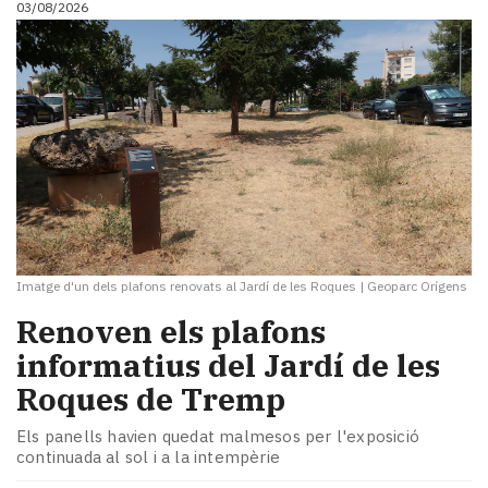
03/08/2026
i
turisme
Cultura
Esports
Mai
tant!
TV
i
mitjans
El
temps
Imatge d'un dels plafons renovats al Jardí de les Roques
|
Geoparc Orígens
Reportatges
Entrevistes
Renoven els plafons
Enquestes
informatius del Jardí de les
A
Roques de Tremp
escena!
Dis
Els panells havien quedat malmesos per l'exposició
la
continuada al sol i a la intempèrie
teva!