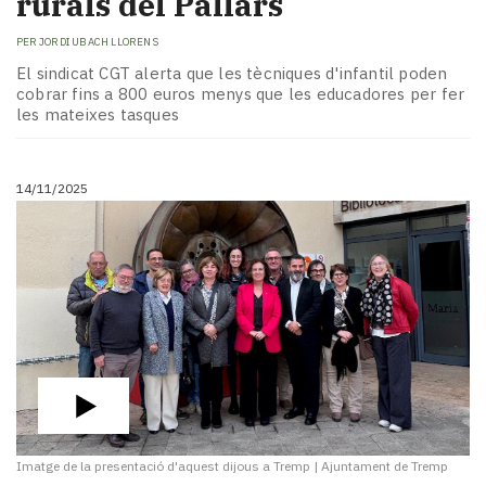
rurals del Pallars
PER
JORDI UBACH LLORENS
El sindicat CGT alerta que les tècniques d'infantil poden
cobrar fins a 800 euros menys que les educadores per fer
les mateixes tasques
14/11/2025
Imatge de la presentació d'aquest dijous a Tremp
|
Ajuntament de Tremp