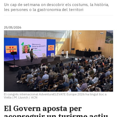
Un cap de setmana on descobrir els costums, la història,
les persones o la gastronomia del territori
25/05/2026
El congrés internacional AdventureELEVATE Europe 2026 ha tingut lloc a
Viella
|
M. Lluvich / ACN
El Govern aposta per
aconseguir un turisme actiu