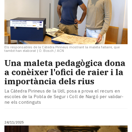
Els responsables de la Càtedra Pirineus mostrant la maleta fallaire, que
també han elaborat
|
O. Bosch / ACN
​Una maleta pedagògica dona
a conèixer l'ofici de raier i la
importància dels rius
La Càtedra Pirineus de la UdL posa a prova el recurs en
escoles de la Pobla de Segur i Coll de Nargó per validar-
ne els continguts
24/11/2025