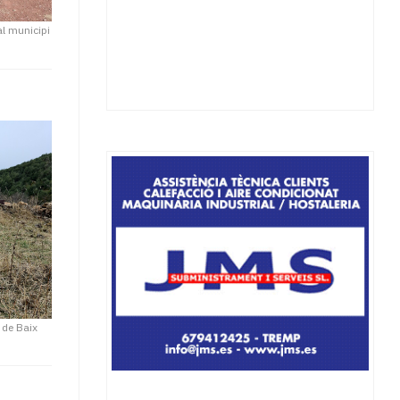
al municipi
 de Baix