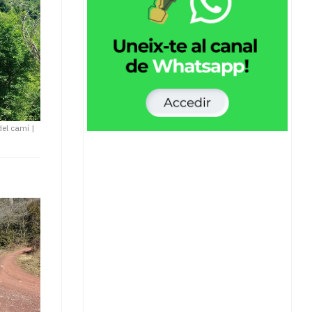
del camí
|