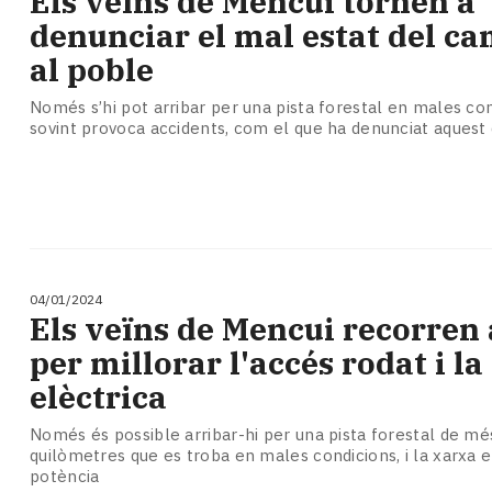
Els veïns de Mencui tornen a
Subscriptors
denunciar el mal estat del ca
La
newsletter
al poble
del
Pallars
Només s’hi pot arribar per una pista forestal en males con
sovint provoca accidents, com el que ha denunciat aquest d
Contingut
patrocinat
Lo
més
llegit...
Editorial
04/01/2024
Els veïns de Mencui recorren 
per millorar l'accés rodat i l
elèctrica
Només és possible arribar-hi per una pista forestal de mé
quilòmetres que es troba en males condicions, i la xarxa e
potència