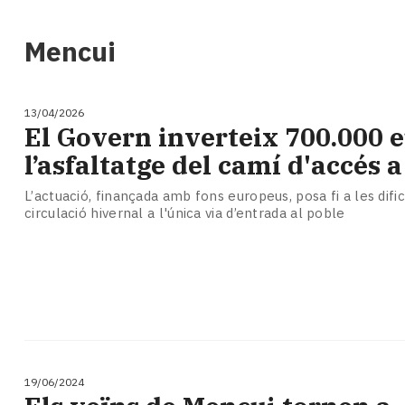
i
turisme
Mencui
Cultura
Esports
Mai
13/04/2026
tant!
El Govern inverteix 700.000 
TV
l’asfaltatge del camí d'accés 
i
mitjans
L’actuació, finançada amb fons europeus, posa fi a les difi
El
circulació hivernal a l'única via d’entrada al poble
temps
Reportatges
Entrevistes
Enquestes
A
escena!
Dis
la
19/06/2024
teva!