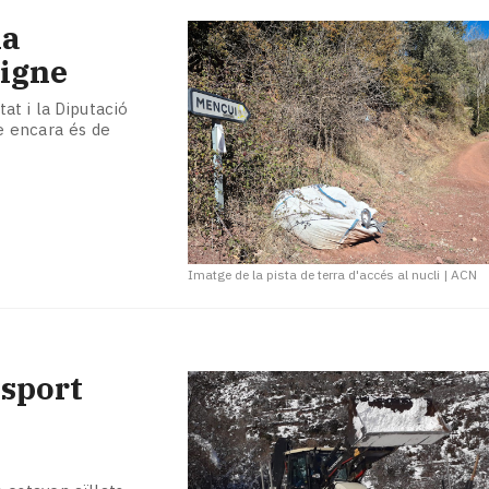
la
digne
at i la Diputació
ue encara és de
Imatge de la pista de terra d'accés al nucli
|
ACN
nsport