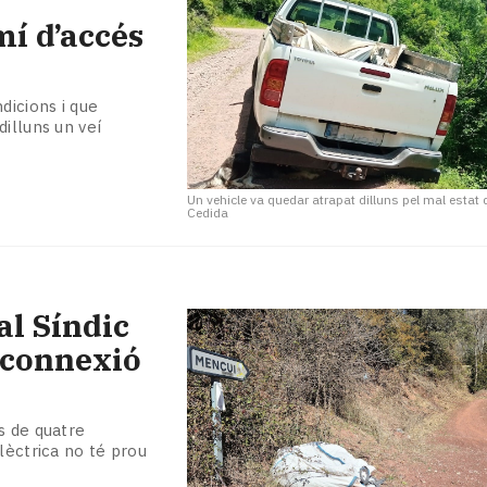
mí d’accés
dicions i que
illuns un veí
Un vehicle va quedar atrapat dilluns pel mal estat 
Cedida
al Síndic
a connexió
s de quatre
lèctrica no té prou