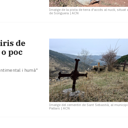
Imatge de la pista de terra d'accés al nucli, situat 
de Soriguera
|
ACN
ris de
 o poc
entimental i humà"
Imatge del cementiri de Sant Sebastià, al municipi
Pallars
|
ACN