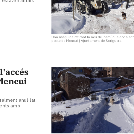
 estaven aïllats
Una màquina retirant la neu del camí que dona acc
poble de Mencui
|
Ajuntament de Soriguera
 l'accés
 Mencui
talment anul·lat,
gents amb