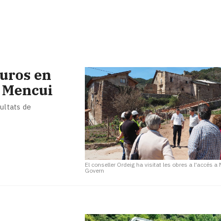
euros en
a Mencui
cultats de
El conseller Ordeig ha visitat les obres a l'accés a
Govern