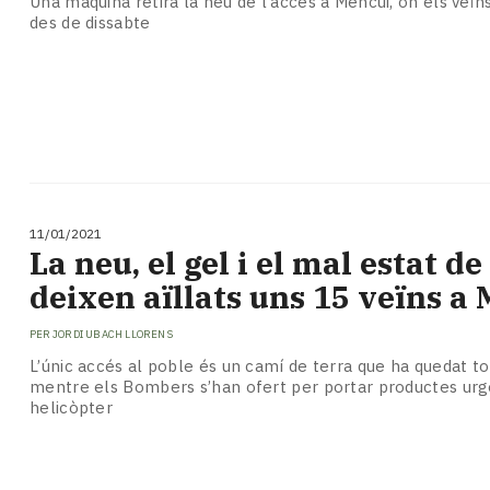
Una màquina retira la neu de l’accés a Mencui, on els veïns
des de dissabte
11/01/2021
La neu, el gel i el mal estat de
deixen aïllats uns 15 veïns a
PER
JORDI UBACH LLORENS
L’únic accés al poble és un camí de terra que ha quedat to
mentre els Bombers s’han ofert per portar productes ur
helicòpter