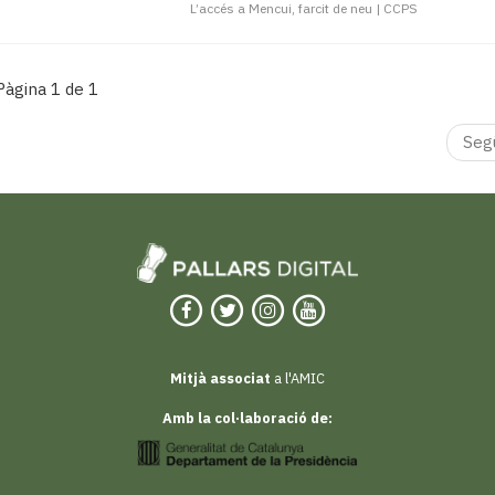
L’accés a Mencui, farcit de neu
|
CCPS
Pàgina 1 de 1
Seg
Mitjà associat
a l'AMIC
Amb la col·laboració de: