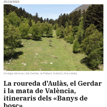
25/10/2022
Imatge del bosc del Gerdar, al Pallars Sobirà
|
Ara Lleida
La roureda d'Aulàs, el Gerdar
i la mata de València,
itineraris dels «Banys de
bosc»