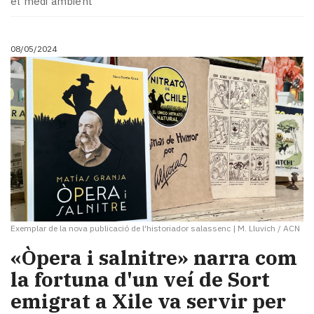
el medi ambient
08/05/2024
Exemplar de la nova publicació de l'historiador salassenc
|
M. Lluvich / ACN
«Òpera i salnitre» narra com
la fortuna d'un veí de Sort
emigrat a Xile va servir per