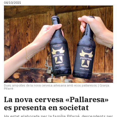
04/10/2021
Dues ampolles de la nova cervesa artesana amb ecos pallaresos
|
Granja
Pifarré
La nova cervesa «Pallaresa»
es presenta en societat
Ha estat elaborada per la família Pifarré, descendents per