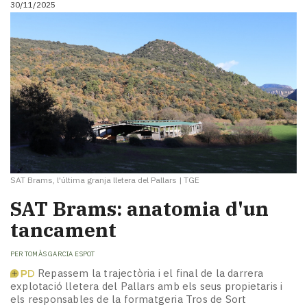
30/11/2025
i
turisme
Cultura
Esports
Mai
tant!
TV
i
mitjans
El
temps
SAT Brams, l'última granja lletera del Pallars
|
TGE
Reportatges
Entrevistes
SAT Brams: anatomia d'un
Enquestes
tancament
A
escena!
PER
TOMÀS GARCIA ESPOT
Dis
Repassem la trajectòria i el final de la darrera
la
explotació lletera del Pallars amb els seus propietaris i
teva!
els responsables de la formatgeria Tros de Sort