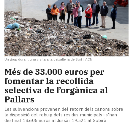
Un grup durant una visita a la deixalleria de Sort
|
ACN
Més de 33.000 euros per
fomentar la recollida
selectiva de l’orgànica al
Pallars
Les subvencions provenen del retorn dels cànons sobre
la disposició del rebuig dels residus municipals i s'han
destinat 13.605 euros al Jussà i 19.521 al Sobirà