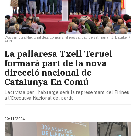
L'Assemblea Nacional dels comuns, el passat cap de setmana
|
J. Bataller /
ACN
La pallaresa Txell Teruel
formarà part de la nova
direcció nacional de
Catalunya En Comú
L’activista per l’habitatge serà la representant del Pirineu
a l’Executiva Nacional del partit
20/11/2024