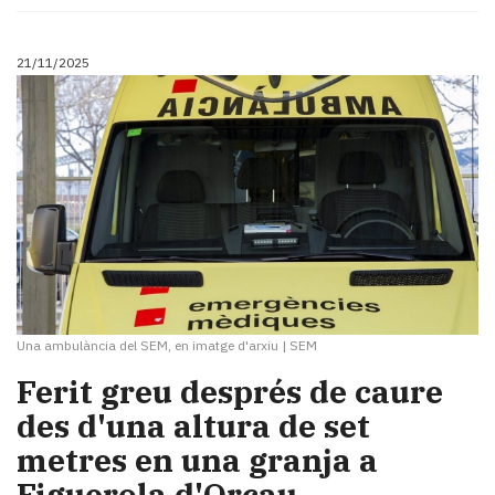
Subscriptors
La
newsletter
21/11/2025
del
Pallars
Contingut
patrocinat
Lo
més
llegit...
Editorial
Una ambulància del SEM, en imatge d'arxiu
|
SEM
Ferit greu després de caure
des d'una altura de set
metres en una granja a
Figuerola d'Orcau