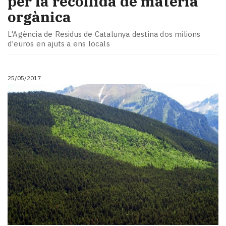
per la recollida de matèria
orgànica
L'Agència de Residus de Catalunya destina dos milions
d'euros en ajuts a ens locals
25/05/2017