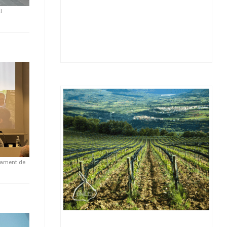
l
tament de