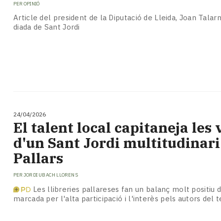
PER
OPINIÓ
Article del president de la Diputació de Lleida, Joan Talar
diada de Sant Jordi
24/04/2026
​​El talent local capitaneja les
d'un Sant Jordi multitudinari
Pallars
PER
JORDI UBACH LLORENS
Les llibreries pallareses fan un balanç molt positiu 
marcada per l'alta participació i l'interès pels autors del te