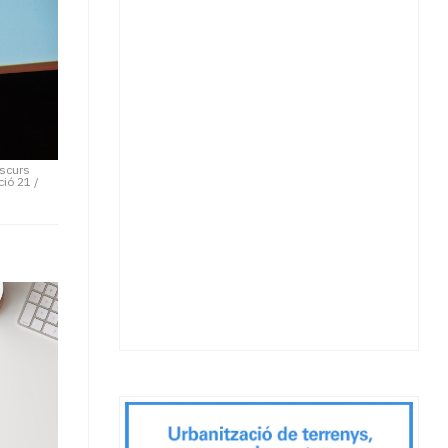
iscurs
ió 21 /