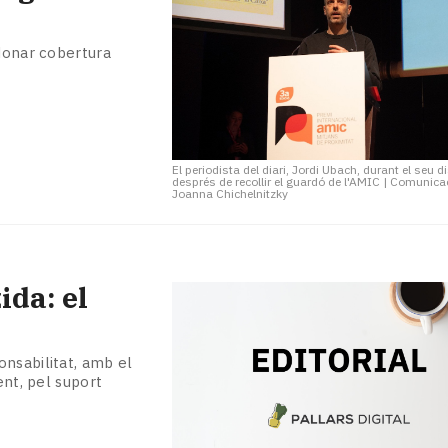
 donar cobertura
El periodista del diari, Jordi Ubach, durant el seu d
després de recollir el guardó de l'AMIC
|
Comunicac
Joanna Chichelnitzky
da: el
nsabilitat, amb el
ent, pel suport