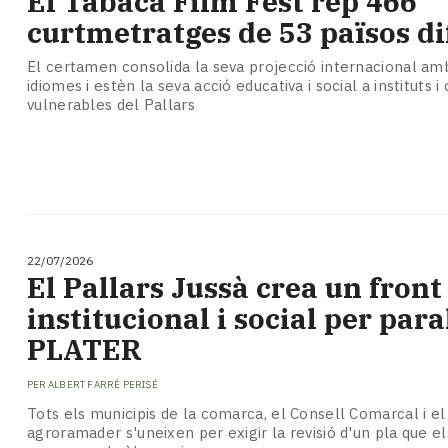
El Tabaca Film Fest rep 466
Subscriptors
curtmetratges de 53 països di
La
newsletter
El certamen consolida la seva projecció internacional am
del
idiomes i estèn la seva acció educativa i social a instituts i 
Pallars
vulnerables del Pallars
Contingut
patrocinat
Lo
més
llegit...
Editorial
22/07/2026
El Pallars Jussà crea un fron
institucional i social per para
PLATER
PER
ALBERT FARRÉ PERISÉ
Tots els municipis de la comarca, el Consell Comarcal i el
agroramader s'uneixen per exigir la revisió d'un pla que e