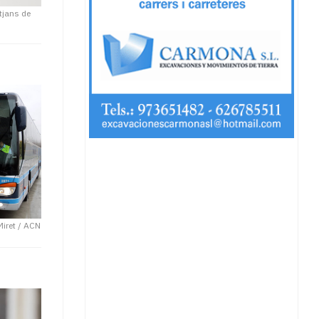
tjans de
Miret / ACN