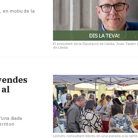
n, en motiu de la
El president de la Diputació de Lleida, Joan Talarn
de Lleida
 vendes
 al
d'una diada
rritori
Lectors consultant llibres en una parada a la ramb