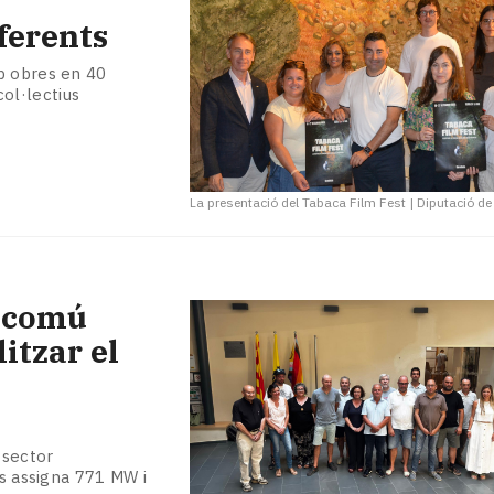
ferents
b obres en 40
col·lectius
La presentació del Tabaca Film Fest
|
Diputació de
t comú
litzar el
 sector
ls assigna 771 MW i