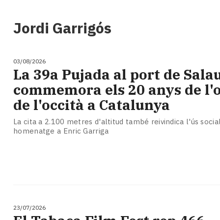
i
turisme
Jordi Garrigós
Cultura
Esports
Mai
03/08/2026
tant!
​La 39a Pujada al port de Sala
TV
commemora els 20 anys de l'of
i
mitjans
de l'occità a Catalunya
El
temps
La cita a 2.100 metres d'altitud també reivindica l'ús social
homenatge a Enric Garriga
Reportatges
Entrevistes
Enquestes
A
escena!
Dis
la
23/07/2026
teva!