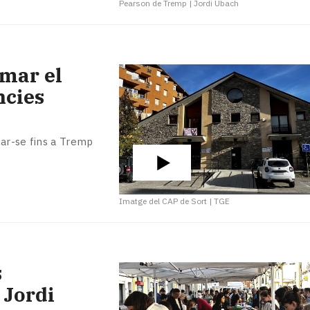
Pearson de Tremp
|
Jordi Ubach
mar el
ncies
çar-se fins a Tremp
Imatge del CAP de Sort
|
TGE
s
 Jordi