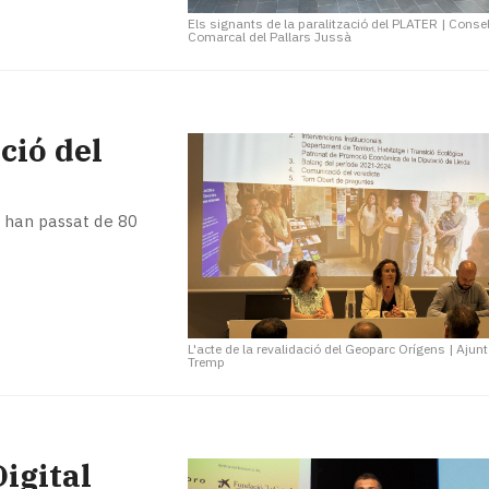
Els signants de la paralització del PLATER
|
Consel
Comarcal del Pallars Jussà
ció del
c han passat de 80
L'acte de la revalidació del Geoparc Orígens
|
Ajun
Tremp
igital