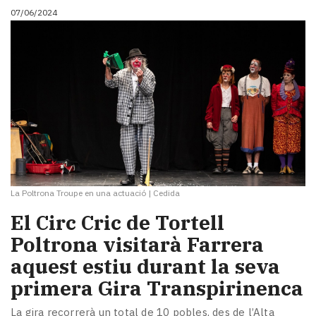
07/06/2024
La Poltrona Troupe en una actuació
|
Cedida
El Circ Cric de Tortell
Poltrona visitarà Farrera
aquest estiu durant la seva
primera Gira Transpirinenca
La gira recorrerà un total de 10 pobles, des de l’Alta