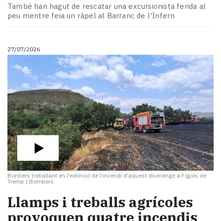
Subscriptors
També han hagut de rescatar una excursionista ferida al
La
peu mentre feia un ràpel al Barranc de l'Infern
newsletter
del
Pallars
27/07/2026
Contingut
patrocinat
Lo
més
llegit...
Editorial
Bonbers treballant en l'extinció de l'incendi d'aquest diumenge a Fígols de
Tremp
|
Bombers
Llamps i treballs agrícoles
provoquen quatre incendis