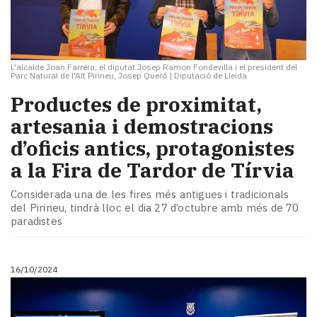
L'alcalde Joan Farrera, el diputat Josep Ramon Fondevilla i el president del
Parc Natural de l'Alt Pirineu, Josep Queró
|
Diputació de Lleida
Productes de proximitat,
artesania i demostracions
d’oficis antics, protagonistes
a la Fira de Tardor de Tírvia
Considerada una de les fires més antigues i tradicionals
del Pirineu, tindrà lloc el dia 27 d’octubre amb més de 70
paradistes
16/10/2024