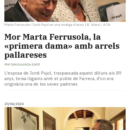
Marta Ferrusola i Jordi Pujol en una imatge d'arxiu
|
B. Vilaró / ACN
Mor Marta Ferrusola, la
«primera dama» amb arrels
pallareses
PER
TOMÀS GARCIA ESPOT
L'esposa de Jordi Pujol, traspassada aquest dilluns als 89
anys, tenia lligams amb el poble de Farrera, d'on era
originària una de les seves padrines
20/06/2024