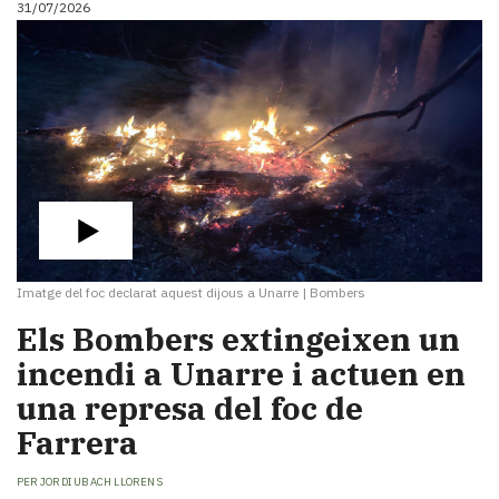
31/07/2026
i
turisme
Cultura
Esports
Mai
tant!
TV
i
mitjans
El
temps
Imatge del foc declarat aquest dijous a Unarre
|
Bombers
Reportatges
Entrevistes
​Els Bombers extingeixen un
Enquestes
incendi a Unarre i actuen en
A
una represa del foc de
escena!
Dis
Farrera
la
teva!
PER
JORDI UBACH LLORENS