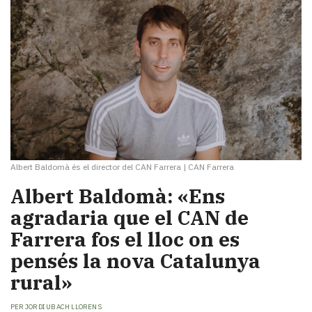
Albert Baldomà és el director del CAN Farrera
|
CAN Farrera
Albert Baldomà: «Ens
agradaria que el CAN de
Farrera fos el lloc on es
pensés la nova Catalunya
rural»
PER
JORDI UBACH LLORENS