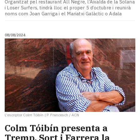
Organitzat pel restaurant All Negre, l’Aixalda de la Solana
i Loser Surfers, tindrà lloc el proper 5 d’octubre i reunirà
noms com Joan Garriga i el Mariatxi Galàctic o Adala
08/08/2024
L'escriptor Colm Tóibín
|
P. Francesch / ACN
Colm Tóibín presenta a
Tremp, Sort i Farrera la