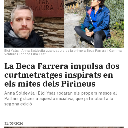
Eloi Ysàs i Anna Soldevila guanyadors de la primera Beca Farrera
|
Gemma
Ventura i Tabaca Film Fest
La Beca Farrera impulsa dos
curtmetratges inspirats en
els mites dels Pirineus
Anna Soldevila i Eloi Ysàs rodaran els propers mesos al
Pallars gràcies a aquesta iniciativa, que ja té oberta la
segona edició
31/05/2026