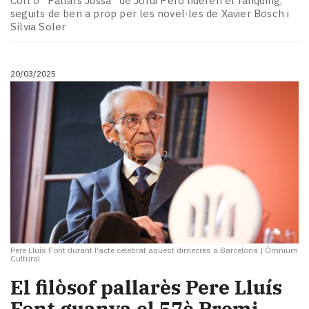
Coll o "Pallars Jussà" de Jordi Peró lideren el rànquing,
seguits de ben a prop per les novel·les de Xavier Bosch i
Sílvia Soler
20/03/2025
Pere Lluís Font durant l'acte celebrat aquest dimecres a Barcelona
|
Òmnium
Cultural
El filòsof pallarès Pere Lluís
Font guanya el 57è Premi