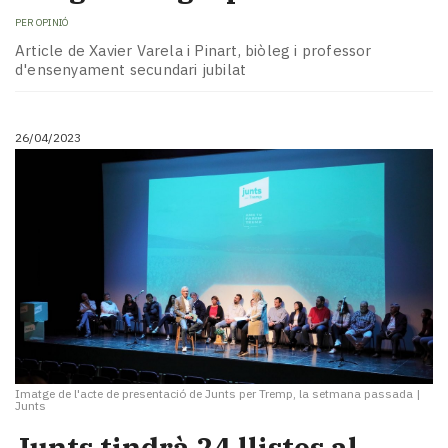
PER
OPINIÓ
Article de Xavier Varela i Pinart, biòleg i professor
d'ensenyament secundari jubilat
26/04/2023
Imatge de l'acte de presentació de Junts per Tremp, la setmana passada
|
Junts
Junts tindrà 24 llistes al