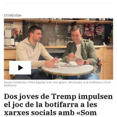
Subscriptors
La
newsletter
17/04/2026
del
Pallars
Contingut
patrocinat
Lo
més
llegit...
Editorial
Xavier Soldevila i Pere Aguilar són uns grans aficionats a la botifarra
|
Som
Botifarra
Dos joves de Tremp impulsen
el joc de la botifarra a les
xarxes socials amb «Som