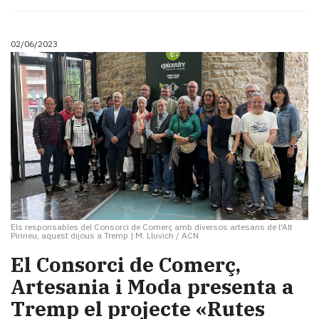
02/06/2023
Els responsables del Consorci de Comerç amb diversos artesans de l'Alt
Pirineu, aquest dijous a Tremp
|
M. Lluvich / ACN
El Consorci de Comerç,
Artesania i Moda presenta a
Tremp el projecte «Rutes