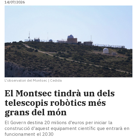
14/07/2026
i
turisme
Cultura
Esports
Mai
tant!
TV
i
mitjans
El
temps
L'observatori del Montsec
|
Cedida
Reportatges
Entrevistes
El Montsec tindrà un dels
Enquestes
telescopis robòtics més
A
grans del món
escena!
Dis
El Govern destina 20 milions d'euros per iniciar la
la
construcció d'aquest equipament científic que entrarà en
teva!
funcionament el 2030