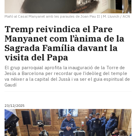
Plafó al Casal Manyanet amb les paraules de Joan Pau II
|
M. Lluvich / ACN
Tremp reivindica el Pare
Manyanet com l’ànima de la
Sagrada Família davant la
visita del Papa
El grup parroquial aprofita la inauguració de la Torre de
Jesús a Barcelona per recordar que l’ideòleg del temple
va néixer a la capital del Jussà i va ser el guia espiritual de
Gaudí
23/12/2025