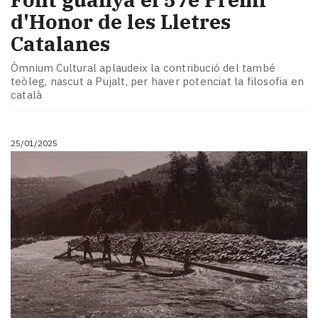
d'Honor de les Lletres
Catalanes
Òmnium Cultural aplaudeix la contribució del també
teòleg, nascut a Pujalt, per haver potenciat la filosofia en
català
25/01/2025