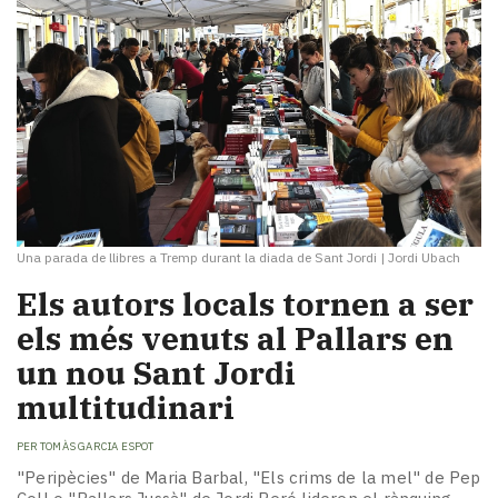
Una parada de llibres a Tremp durant la diada de Sant Jordi
|
Jordi Ubach
Els autors locals tornen a ser
els més venuts al Pallars en
un nou Sant Jordi
multitudinari
PER
TOMÀS GARCIA ESPOT
"Peripècies" de Maria Barbal, "Els crims de la mel" de Pep