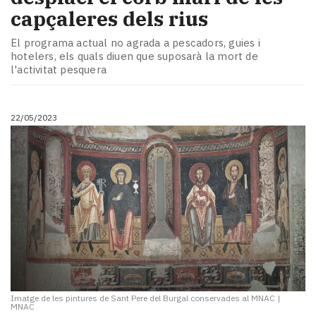
capçaleres dels rius
El programa actual no agrada a pescadors, guies i
hotelers, els quals diuen que suposarà la mort de
l'activitat pesquera
22/05/2023
Imatge de les pintures de Sant Pere del Burgal conservades al MNAC
|
MNAC