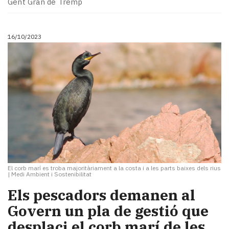
Subscriptors
Gent Gran de Tremp
La
newsletter
del
16/10/2023
Pallars
Contingut
patrocinat
Lo
més
llegit...
Editorial
El corb marí es troba majoritàriament a la costa i a les parts baixes dels rius
|
Medi Ambient i Sostenibilitat
Els pescadors demanen al
Govern un pla de gestió que
desplaci el corb marí de les