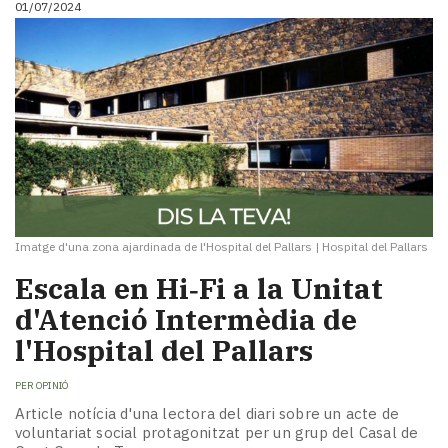
01/07/2024
i
turisme
Cultura
Esports
Mai
tant!
TV
i
mitjans
El
temps
Imatge d'una zona ajardinada de l'Hospital del Pallars
|
Hospital del Pallars
Reportatges
Escala en Hi‑Fi a la Unitat
Entrevistes
d'Atenció Intermèdia de
Enquestes
A
l'Hospital del Pallars
escena!
Dis
PER
OPINIÓ
la
Article notícia d'una lectora del diari sobre un acte de
teva!
voluntariat social protagonitzat per un grup del Casal de