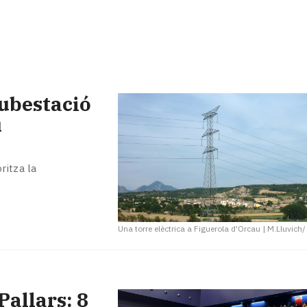
subestació
u
ritza la
Una torre elèctrica a Figuerola d'Orcau
|
M.Lluvich
allars: 8