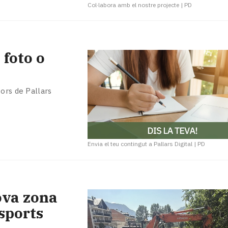
Col·labora amb el nostre projecte
|
PD
 foto o
ors de Pallars
Envia el teu contingut a Pallars Digital
|
PD
nova zona
sports