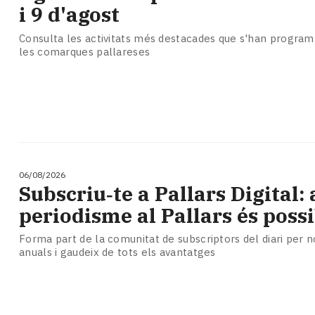
Subscriptors
i 9 d'agost
La
newsletter
Consulta les activitats més destacades que s'han programa
del
les comarques pallareses
Pallars
Contingut
patrocinat
Lo
més
llegit...
Editorial
06/08/2026
Subscriu‑te a Pallars Digital: 
periodisme al Pallars és possi
Forma part de la comunitat de subscriptors del diari per
anuals i gaudeix de tots els avantatges