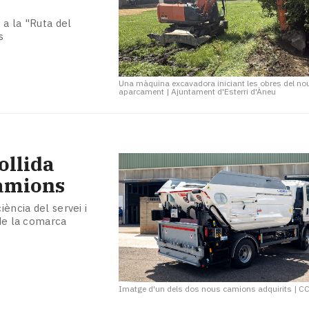
 a la "Ruta del
s
Una màquina excavadora iniciant les obres del no
aparcament
|
Ajuntament d'Esterri d'Àneu
ollida
camions
iència del servei i
 de la comarca
Imatge d'un dels dos nous camions adquirits
|
CC