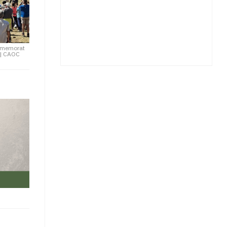
ommemorat
|
CAOC