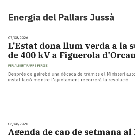
i
turisme
Energia del Pallars Jussà
Cultura
Esports
Mai
07/08/2026
tant!
L'Estat dona llum verda a la 
TV
de 400 kV a Figuerola d'Orca
i
mitjans
PER
ALBERT FARRÉ PERISÉ
El
temps
Després de gairebé una dècada de tràmits el Ministeri auto
instal·lació mentre l'ajuntament recorrerà la resolució
Reportatges
Entrevistes
Enquestes
A
escena!
Dis
la
06/08/2026
teva!
Agenda de cap de setmana al P