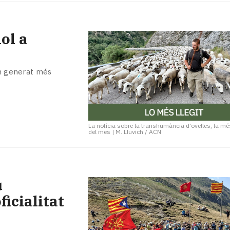
ol a
an generat més
La notícia sobre la transhumància d'ovelles, la mé
del mes
|
M. Lluvich / ACN
u
icialitat