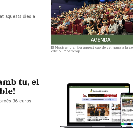
t aquests dies a
El Mostremp arriba aquest cap de setmana a la s
edició
|
Mostremp
amb tu, el
ble!
 només 36 euros