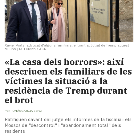
Xavier Prats, advocat d'alguns familiars, entrant al Jutjat de Tremp aquest
dilluns
|
M. Lluvich / ACN
«La casa dels horrors»: així
descriuen els familiars de les
víctimes la situació a la
residència de Tremp durant
el brot
PER
TOMÀS GARCIA ESPOT
Ratifiquen davant del jutge els informes de la fiscalia i els
Mossos de "descontrol" i "abandonament total" dels
residents