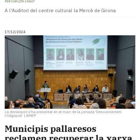
PER
CARLOTA CANUT
A l'Auditori del centre cultural la Mercè de Girona
17/12/2024
La declaració s'ha presentat en el marc de la jornada 'Desconnectem
l’Oligopoli'
|
AMEP
Municipis pallaresos
reclamen recuperar la xarxa