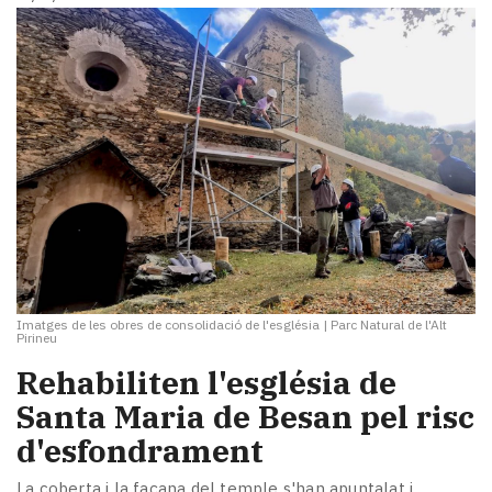
Imatges de les obres de consolidació de l'església
|
Parc Natural de l'Alt
Pirineu
Rehabiliten l'església de
Santa Maria de Besan pel risc
d'esfondrament
La coberta i la façana del temple s'han apuntalat i