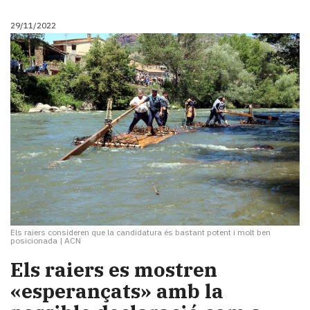
29/11/2022
Els raiers consideren que la candidatura és bastant potent i molt ben
posicionada
|
ACN
Els raiers es mostren
«esperançats» amb la