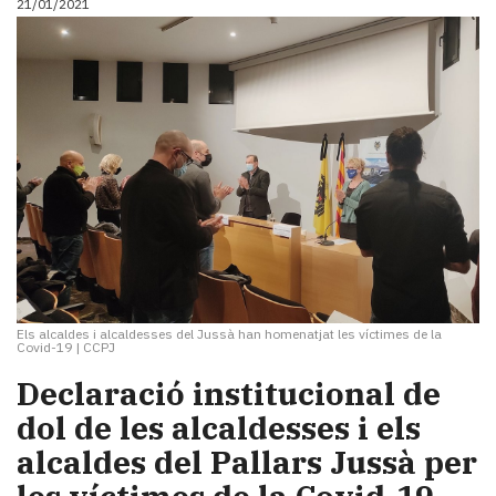
21/01/2021
Els alcaldes i alcaldesses del Jussà han homenatjat les víctimes de la
Covid-19
|
CCPJ
Declaració institucional de
dol de les alcaldesses i els
alcaldes del Pallars Jussà per