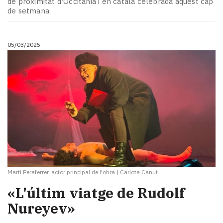
de proximitat d'Occitània i en català celebrada aquest cap
Subscriptors
de setmana
La
newsletter
del
05/03/2025
Pallars
Contingut
patrocinat
Lo
més
llegit...
Editorial
Martí Peraferrer, actor principal de l'obra
|
Carlota Canut
«L'últim viatge de Rudolf
Nureyev»