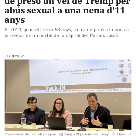
de presó un veí de Tremp per
abús sexual a una nena d'11
anys
El 2019, quan ell tenia 58 anys, va fer un petó a la boca a
la menor en un portal de la capital del Pallars Jussà
31/01/2024
Presentació de l'estudi europeu Tr@cking a l'Epicentre de Tremp
|
M. Lluvich /