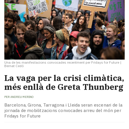
Una de les manifestacions convocades recentment per Fridays for Future
|
Bernat Cedó
La vaga per la crisi climàtica,
més enllà de Greta Thunberg
PER
ANDREU MERINO
Barcelona, Girona, Tarragona i Lleida seran escenari de la
jornada de mobilitzacions convocades arreu del món per
Fridays for Future