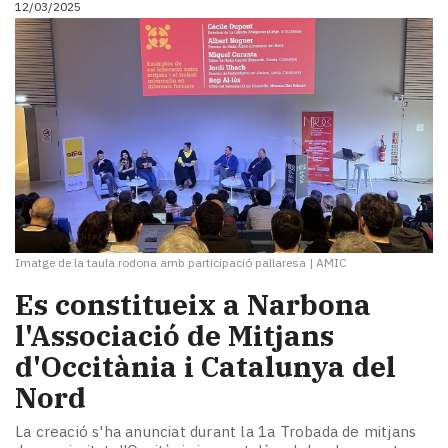
12/03/2025
i
turisme
Cultura
Esports
Mai
tant!
TV
i
mitjans
El
temps
Imatge de la taula rodona amb participació pallaresa
|
AMIC
Reportatges
Entrevistes
Es constitueix a Narbona
Enquestes
l'Associació de Mitjans
A
d'Occitània i Catalunya del
escena!
Dis
Nord
la
teva!
​La creació s'ha anunciat durant la 1a Trobada de mitjans