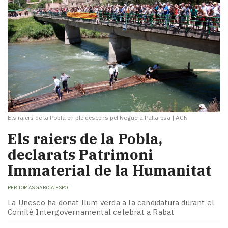
Els raiers de la Pobla en ple descens pel Noguera Pallaresa
|
ACN
Els raiers de la Pobla,
declarats Patrimoni
Immaterial de la Humanitat
PER
TOMÀS GARCIA ESPOT
La Unesco ha donat llum verda a la candidatura durant el
Comitè Intergovernamental celebrat a Rabat