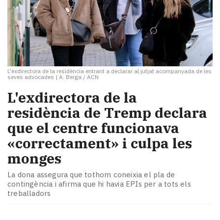
L'exdirectora de la residència entrant a declarar al jutjat acompanyada de les
seves advocades
|
A. Berga / ACN
L'exdirectora de la
residència de Tremp declara
que el centre funcionava
«correctament» i culpa les
monges
La dona assegura que tothom coneixia el pla de
contingència i afirma que hi havia EPIs per a tots els
treballadors