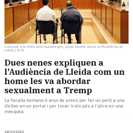
L’acusat, a la dreta amb jaqueta gris, jutjat aquest dijous a l'Audiència de
Lleida
|
ACN
Dues nenes expliquen a
l'Audiència de Lleida com un
home les va abordar
sexualment a Tremp
La fiscalia demana 6 anys de presó per fer un petó a una
d’elles en un portal i per tocar-li els pits a l’altra en una
mesquita
24/10/2022