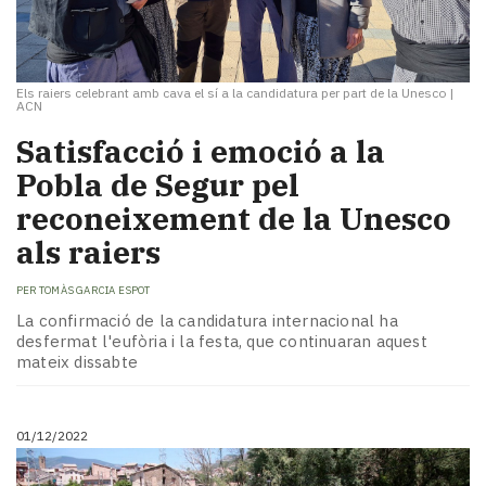
Els raiers celebrant amb cava el sí a la candidatura per part de la Unesco
|
ACN
Satisfacció i emoció a la
Pobla de Segur pel
reconeixement de la Unesco
als raiers
PER
TOMÀS GARCIA ESPOT
La confirmació de la candidatura internacional ha
desfermat l'eufòria i la festa, que continuaran aquest
mateix dissabte
01/12/2022