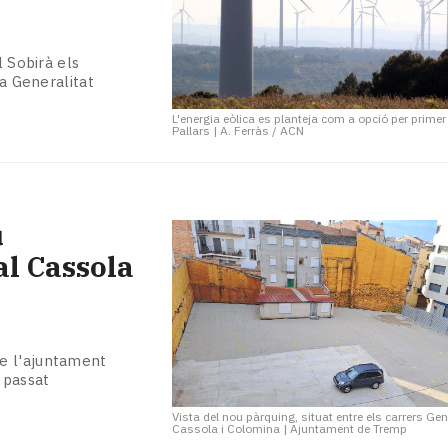
l Sobirà els
la Generalitat
L'energia eòlica es planteja com a opció per primer
Pallars
|
A. Ferràs / ACN
u
l Cassola
e l'ajuntament
 passat
Vista del nou pàrquing, situat entre els carrers Gen
Cassola i Colomina
|
Ajuntament de Tremp