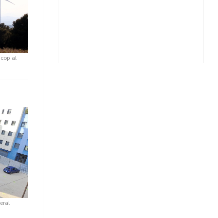
 cop al
eral