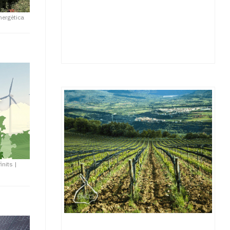
nergètica
inits
|