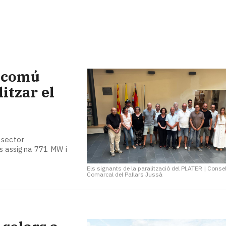
t comú
litzar el
 sector
ls assigna 771 MW i
Els signants de la paralització del PLATER
|
Consel
Comarcal del Pallars Jussà