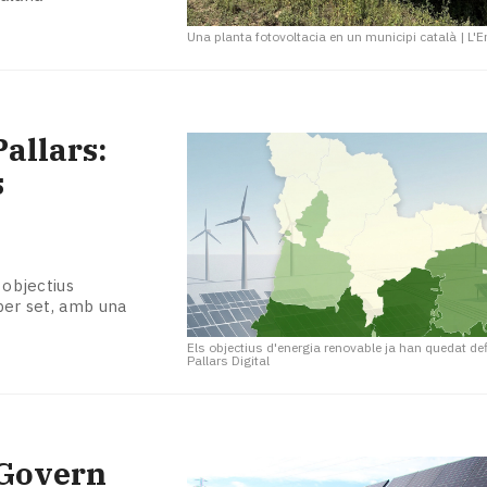
Una planta fotovoltacia en un municipi català
|
L'E
allars:
s
 objectius
 per set, amb una
Els objectius d'energia renovable ja han quedat def
Pallars Digital
 Govern