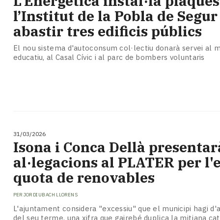
L’Energètica instal·la plaques
Subscriptors
l’Institut de la Pobla de Segur
La
newsletter
abastir tres edificis públics
del
Pallars
El nou sistema d'autoconsum col·lectiu donarà servei al 
educatiu, al Casal Cívic i al parc de bombers voluntaris
Contingut
patrocinat
Lo
més
llegit...
Editorial
31/03/2026
Isona i Conca Dellà presentar
al·legacions al PLATER per l'
quota de renovables
PER
JORDI UBACH LLORENS
L'ajuntament considera "excessiu" que el municipi hagi d'
del seu terme, una xifra que gairebé duplica la mitjana ca