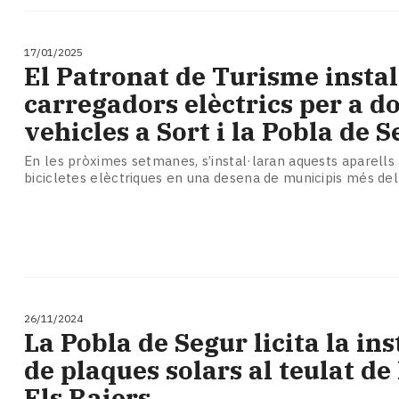
17/01/2025
El Patronat de Turisme instal
carregadors elèctrics per a d
vehicles a Sort i la Pobla de 
En les pròximes setmanes, s’instal·laran aquests aparells 
bicicletes elèctriques en una desena de municipis més del
26/11/2024
La Pobla de Segur licita la ins
de plaques solars al teulat de 
Els Raiers