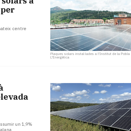
 solars a
 per
mateix centre
Plaques solars instal·lades a l'Institut de la Pobla
L'Energètica
à
elevada
assumir un 1,9%
talana