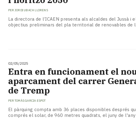
PER
JORDI UBACH LLORENS
La directora de l’ICAEN presenta als alcaldes del Jussà i e
objectius preliminars del pla territorial de renovables de 
02/05/2025
Entra en funcionament el no
aparcament del carrer Genera
de Tremp
PER
TOMÀS GARCIA ESPOT
El pàrquing compta amb 36 places disponibles després qu
comprés el solar, de 960 metres quadrats, el juny de l'any