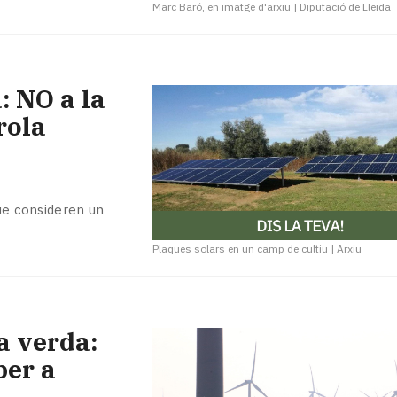
Marc Baró, en imatge d'arxiu
|
Diputació de Lleida
: NO a la
rola
que consideren un
Plaques solars en un camp de cultiu
|
Arxiu
a verda:
per a