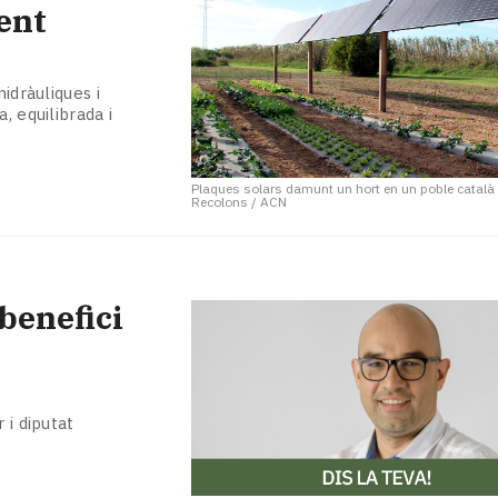
ent
idràuliques i
, equilibrada i
Plaques solars damunt un hort en un poble català
Recolons / ACN
benefici
 i diputat