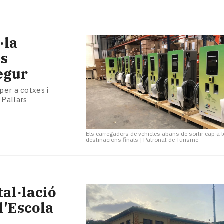
·la
os
Segur
per a cotxes i
 Pallars
Els carregadors de vehicles abans de sortir cap a 
destinacions finals
|
Patronat de Turisme
tal·lació
l'Escola