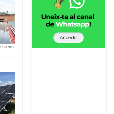
 de Segur
|