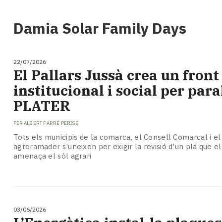
i
turisme
Damia Solar Family Days
Cultura
Esports
Mai
22/07/2026
tant!
El Pallars Jussà crea un fron
TV
institucional i social per para
i
mitjans
PLATER
El
temps
PER
ALBERT FARRÉ PERISÉ
Reportatges
Tots els municipis de la comarca, el Consell Comarcal i el
Entrevistes
agroramader s'uneixen per exigir la revisió d'un pla que e
Enquestes
amenaça el sòl agrari
A
escena!
Dis
la
03/06/2026
teva!