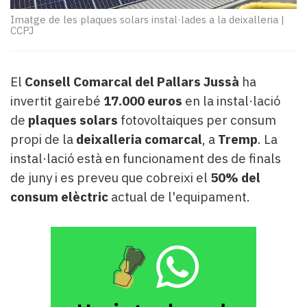
Subscriptors
La
Imatge de les plaques solars instal·lades a la deixalleria
|
CCPJ
newsletter
del
Pallars
El
Consell Comarcal del Pallars Jussà
ha
Contingut
patrocinat
invertit gairebé
17.000 euros
en la instal·lació
Lo
de
plaques solars
fotovoltaiques per consum
més
propi de la
deixalleria comarcal
, a
Tremp
. La
llegit...
instal·lació està en funcionament des de finals
Editorial
de juny i es preveu que cobreixi el
50% del
consum elèctric
actual de l'equipament.