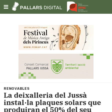
Subscriu-t'hi
Cerca
Portada
Opinió
Fem-
ho
fàcil
Successos
Societat
RENOVABLES
Política
La deixalleria del Jussà
i
instal·la plaques solars que
municipis
produiran el 50% del seu
Economia