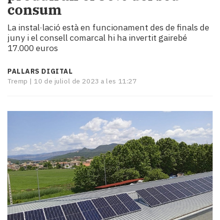
consum
i
turisme
La instal·lació està en funcionament des de finals de
Cultura
juny i el consell comarcal hi ha invertit gairebé
Esports
17.000 euros
Mai
tant!
PALLARS DIGITAL
TV
Tremp |
10 de juliol de 2023 a les 11:27
i
mitjans
El
temps
Reportatges
Entrevistes
Enquestes
A
escena!
Dis
la
teva!