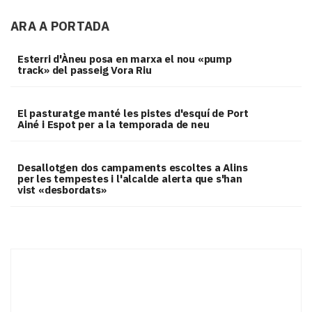
ARA A PORTADA
Esterri d'Àneu posa en marxa el nou «pump
track» del passeig Vora Riu
El pasturatge manté les pistes d'esquí de Port
Ainé i Espot per a la temporada de neu
​Desallotgen dos campaments escoltes a Alins
per les tempestes i l'alcalde alerta que s'han
vist «desbordats»