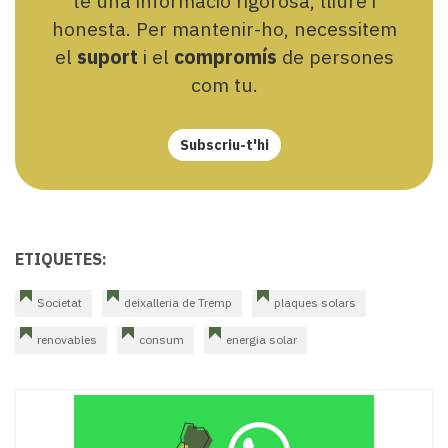
te una informació rigorosa, lliure i
honesta. Per mantenir-ho, necessitem
el
suport
i el
compromís
de persones
com tu.
Subscriu-t'hi
ETIQUETES:
Societat
deixalleria de Tremp
plaques solars
renovables
consum
energia solar