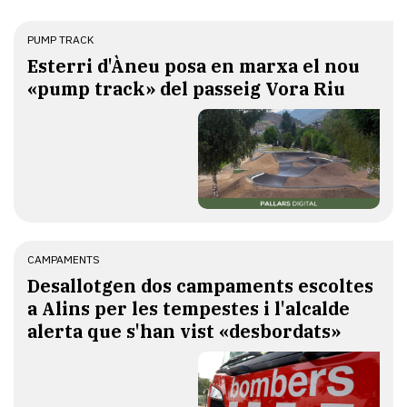
PUMP TRACK
Esterri d'Àneu posa en marxa el nou
«pump track» del passeig Vora Riu
CAMPAMENTS
​Desallotgen dos campaments escoltes
a Alins per les tempestes i l'alcalde
alerta que s'han vist «desbordats»